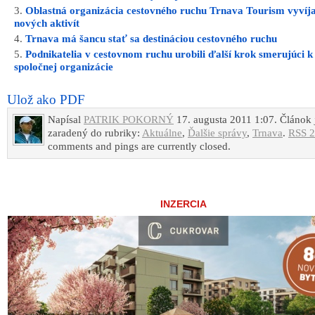
Oblastná organizácia cestovného ruchu Trnava Tourism vyvíja
nových aktivít
Trnava má šancu stať sa destináciou cestovného ruchu
Podnikatelia v cestovnom ruchu urobili ďalší krok smerujúci k
spoločnej organizácie
Ulož ako PDF
Napísal
PATRIK POKORNÝ
17. augusta 2011 1:07. Článok 
zaradený do rubriky:
Aktuálne
,
Ďalšie správy
,
Trnava
.
RSS 2
comments and pings are currently closed.
INZERCIA