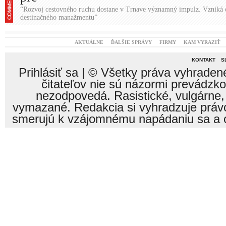
“Rozvoj cestovného ruchu dostane v Trnave významný impulz. Vzniká 
destinačného manažmentu”
AKTUÁLNE
ĎALŠIE SPRÁVY
FIRMY
KAM VYRAZIŤ
KONTAKT
S
Prihlásiť sa
| © Všetky práva vyhraden
čitateľov nie sú názormi prevádzk
nezodpovedá. Rasistické, vulgárne,
vymazané. Redakcia si vyhradzuje právo
smerujú k vzájomnému napádaniu sa a o