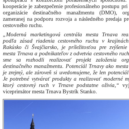
kooperácie je zabezpečenie profesionálneho postupu pri 
organizácie destinačného manažmentu (DMO), orga
zameranej na podporu rozvoja a následného predaja p
cestovného ruchu.
„Moderná marketingová centrála mesta Trnava real
podľa zásad riadenia cestovného ruchu v krajinác
Rakúsko či Švajčiarsko, je príležitosťou pre zvýšenie
mesta Trnava a podnikateľov z odvetvia cestovného ruch
sme sa rozhodli realizovať projekt založenia org
destinačného manažmentu. Potenciál Trnavy ako mesta
je zrejmý, ale zároveň si uvedomujeme, že len potenciál
Je potrebné vytvárať produkty a realizovať moderné my
ktorý cestovný ruch v Trnave podstatne oživia,“
vyj
viceprimátor mesta Trnava Bystrík Stanko.