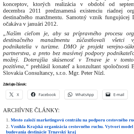
konceptov, ktorých realizácia v období od septe
decembra 2011 predznamená existenciu riadnej org
destinačného manžmentu. Samotný vznik fungujúcej
očakáva v januári 2012.
„Našim cieľom je, aby sa prípravného procesu org
destinačného manažmentu zúčastňovali všetci v
podnikatelia v turizme. DMO je projekt verejno-sú
partnerstva, a preto bez masívnej podpory podnikateľo
možný. Doterajšia skúsenosť v Trnave je v tomto
pozitívna,“
prehlásil konateľ a konzultant spoločnosti 
Slovakia Consultancy, s.r.o. Mgr. Peter Nízl.
Zdieľajte článok:
X
Facebook
WhatsApp
E-mail
ARCHÍVNE ČLÁNKY:
Mesto založí marketingovú centrálu na podporu cestovného r
Vznikla Krajská organizácia cestovného ruchu. Vytvorí mode
budovania destinácie Trnavský kraj