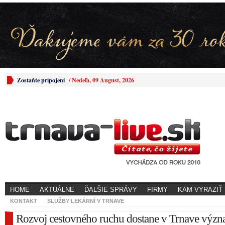
Zostaňte pripojení
/
Nedeľa, 09 August, 2026
HOME
AKTUÁLNE
ĎALŠIE SPRÁVY
FIRMY
KAM VYRAZIŤ
KONTAKT
SLUŽBY LEKÁRNÍ V TRNAVE
Rozvoj cestovného ruchu dostane v Trnave výz