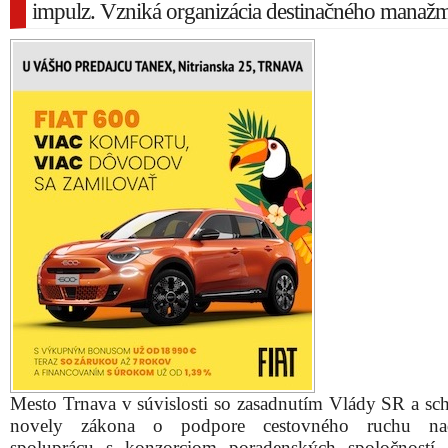
impulz. Vzniká organizácia destinačného manaž
Mesto Trnava v súvislosti so zasadnutím Vlády SR a sc
novely zákona o podpore cestovného ruchu nad
spoluprácu s konzorciom poradenských spoločností