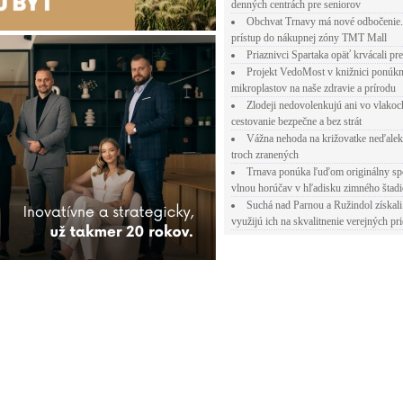
denných centrách pre seniorov
Obchvat Trnavy má nové odbočenie.
prístup do nákupnej zóny TMT Mall
Priaznivci Spartaka opäť krvácali pr
Projekt VedoMost v knižnici ponúkn
mikroplastov na naše zdravie a prírodu
Zlodeji nedovolenkujú ani vo vlakoc
cestovanie bezpečne a bez strát
Vážna nehoda na križovatke neďalek
troch zranených
Trnava ponúka ľuďom originálny sp
vlnou horúčav v hľadisku zimného štad
Suchá nad Parnou a Ružindol získali
využijú ich na skvalitnenie verejných pri