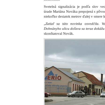
Svetelná signalizácia je podľa slov 
úrade Mariána Nováka prepojená s pôvo
niekoľko desiatok metrov ďalej v smere 
„
Zatiaľ sa táto novinka osvedčila. V
Dohnányho ulicu doľava sa teraz dokážu 
skonštatoval Novák.