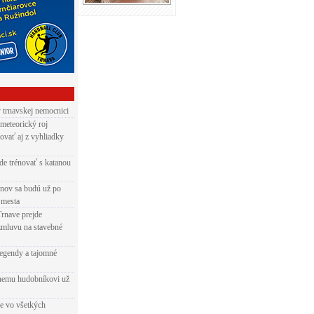
v trnavskej nemocnici
 meteorický roj
ovať aj z vyhliadky
de trénovať s katanou
nov sa budú už po
 mesta
Trnave prejde
zmluvu na stavebné
egendy a tajomné
rnemu hudobníkovi už
ie vo všetkých