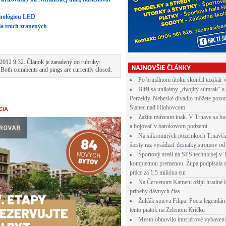
hnológiou LED
la troch zranených
2012 9:32. Článok je zaradený do rubriky:
 Both comments and pings are currently closed.
Po brutálnom útoku skončil taxikár 
Blíži sa unikátny „dvojitý súmrak“ a
Perzeidy. Nebeské divadlo môžete pozor
Šianec nad Hlohovcom
CIA
Zažite múzeum inak. V Trnave sa bu
a bojovať v barokovom podzemí
Na súkromných pozemkoch Trnavča
šiesty raz vysádzať desiatky stromov od
Športový areál na SPŠ technickej v 
kompletnou premenou. Župa podpísala 
práce za 1,5 milióna eur
Na Červenom Kameni ožijú hradné l
príbehy dávnych čias
Žulčák spieva Filipa: Pocta legendá
tento piatok na Zelenom Kríčku
Mesto obnovilo interiérové vybaven