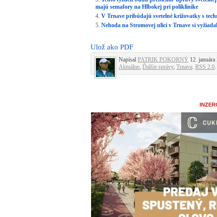
majú semafory na Hlbokej pri poliklinike
V Trnave pribúdajú svetelné križovatky s tec
Nehoda na Stromovej ulici v Trnave si vyžiada
Ulož ako PDF
Napísal
PATRIK POKORNÝ
12. januára 
Aktuálne
,
Ďalšie správy
,
Trnava
.
RSS 2.0
.
INZER