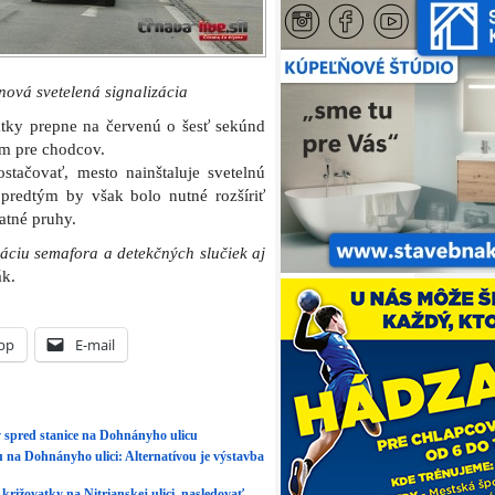
nová svetelená signalizácia
tky prepne na červenú o šesť sekúnd
om pre chodcov.
tačovať, mesto nainštaluje svetelnú
e predtým by však bolo nutné rozšíriť
atné pruhy.
láciu semafora a detekčných slučiek aj
k.
pp
E-mail
 spred stanice na Dohnányho ulicu
u na Dohnányho ulici: Alternatívou je výstavba
križovatky na Nitrianskej ulici, nasledovať