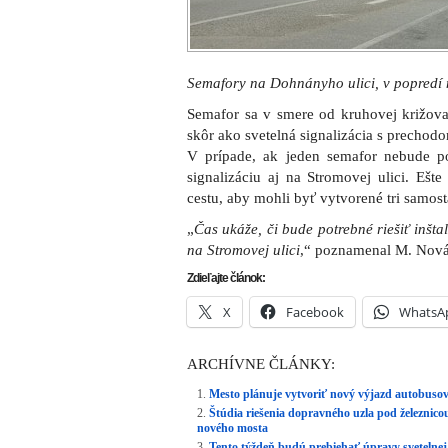
Semafory na Dohnányho ulici, v popredí 
Semafor sa v smere od kruhovej križova
skôr ako svetelná signalizácia s prechod
V prípade, ak jeden semafor nebude pos
signalizáciu aj na Stromovej ulici. Ešt
cestu, aby mohli byť vytvorené tri samost
„
Čas ukáže, či bude potrebné riešiť inšta
na Stromovej ulici
,“ poznamenal M. Nová
Zdieľajte článok:
X
Facebook
WhatsA
ARCHÍVNE ČLÁNKY:
Mesto plánuje vytvoriť nový výjazd autobusov
Štúdia riešenia dopravného uzla pod železnico
nového mosta
Tento týždeň budú prebiehať úpravy svetelnej 