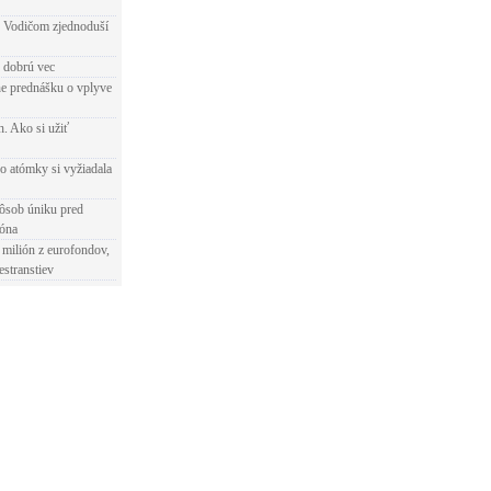
 Vodičom zjednoduší
e dobrú vec
e prednášku o vplyve
h. Ako si užiť
o atómky si vyžiadala
ôsob úniku pred
ióna
 milión z eurofondov,
estranstiev