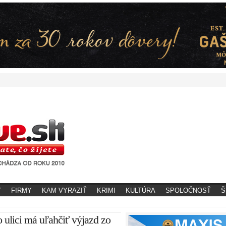
Y
FIRMY
KAM VYRAZIŤ
KRIMI
KULTÚRA
SPOLOČNOSŤ
Š
ulici má uľahčiť výjazd zo