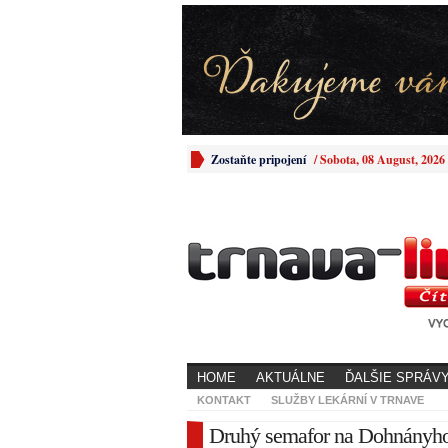
Zostaňte pripojení
/
Sobota, 08 August, 2026
HOME
AKTUÁLNE
ĎALŠIE SPRÁV
KONTAKT
SLUŽBY LEKÁRNÍ V TRNAVE
Druhý semafor na Dohnányho 