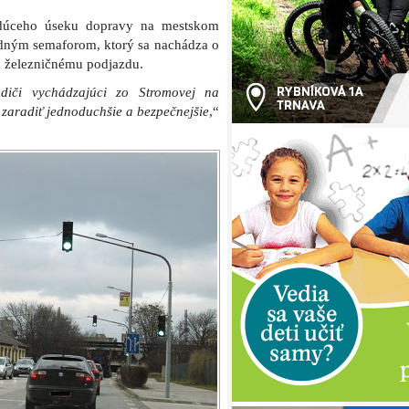
vedúceho úseku dopravy na mestskom
dným semaforom, ktorý sa nachádza o
k železničnému podjazdu.
odiči vychádzajúci zo Stromovej na
zaradiť jednoduchšie a bezpečnejšie
,“