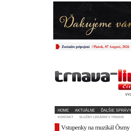
Zostaňte pripojení
/
Piatok, 07 August, 2026
HOME
AKTUÁLNE
ĎALŠIE SPRÁV
KONTAKT
SLUŽBY LEKÁRNÍ V TRNAVE
Vstupenky na muzikál Ôsmy sv