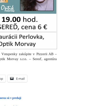
. Vstupenky zakúpite v Pizzerii AB –
ptik Morvay s.r.o. – Sereď, agentúra
pp
E-mail
esta sú v predaji