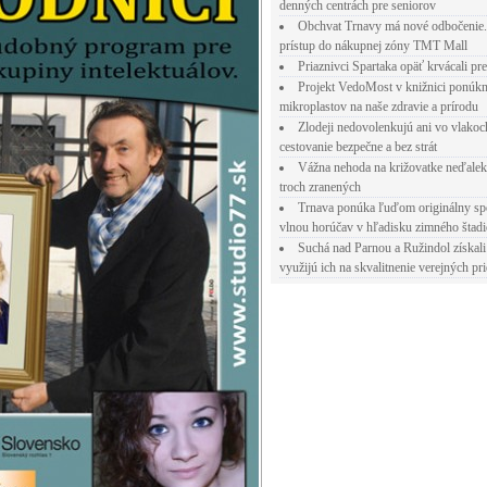
denných centrách pre seniorov
Obchvat Trnavy má nové odbočenie.
prístup do nákupnej zóny TMT Mall
Priaznivci Spartaka opäť krvácali pr
Projekt VedoMost v knižnici ponúkn
mikroplastov na naše zdravie a prírodu
Zlodeji nedovolenkujú ani vo vlakoc
cestovanie bezpečne a bez strát
Vážna nehoda na križovatke neďalek
troch zranených
Trnava ponúka ľuďom originálny sp
vlnou horúčav v hľadisku zimného štad
Suchá nad Parnou a Ružindol získali
využijú ich na skvalitnenie verejných pri