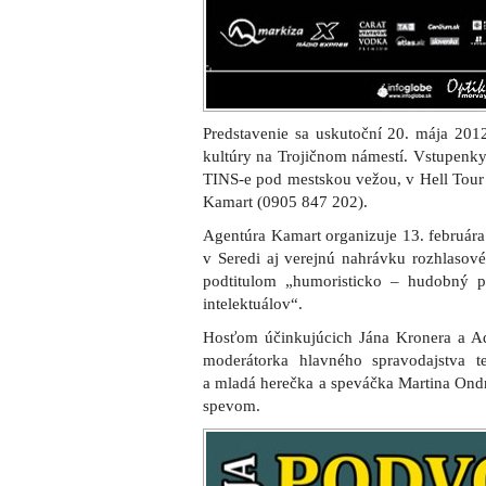
Predstavenie sa uskutoční 20. mája 20
kultúry na Trojičnom námestí. Vstupenky
TINS-e pod mestskou vežou, v Hell Tour 
Kamart (0905 847 202).
Agentúra Kamart organizuje 13. februára
v Seredi aj verejnú nahrávku rozhlas
podtitulom „humoristicko – hudobný p
intelektuálov“.
Hosťom účinkujúcich Jána Kronera a A
moderátorka hlavného spravodajstva t
a mladá herečka a speváčka Martina Ondr
spevom.