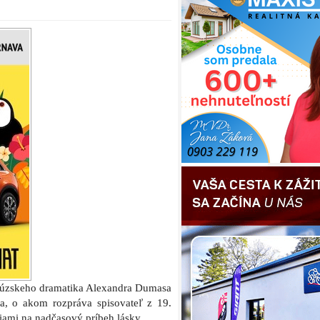
cúzskeho dramatika Alexandra Dumasa
ia, o akom rozpráva spisovateľ z 19.
iami na nadčasový príbeh lásky.