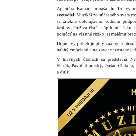
Agentúra Kamart prináša do Trnavy n
svetadiel
. Muzikál zo súčasného sveta ro
sa zriekne doterajšieho, rodičmi pod
kruhov. Prežíva čistú a úprimnú lásku 
pomôcť na vlastné riziko jej malému brat
Dojímavý príbeh je plný známych piesní 
nabitý emóciami a na záver nezostane je
V hlavných úlohách sa predstavia Ne
Slezák, Pavol Topoľský, Dušan Cinkota,
a ďalší.