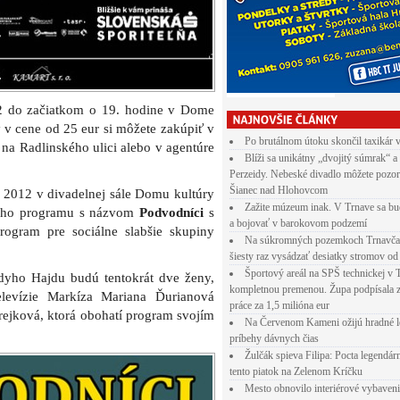
12 do začiatkom o 19. hodine v Dome
 v cene od 25 eur si môžete zakúpiť v
Po brutálnom útoku skončil taxikár 
na Radlinského ulici alebo v agentúre
Blíži sa unikátny „dvojitý súmrak“ a
Perzeidy. Nebeské divadlo môžete pozor
Šianec nad Hlohovcom
 2012 v divadelnej sále Domu kultúry
Zažite múzeum inak. V Trnave sa bu
ového programu s názvom
Podvodníci
s
a bojovať v barokovom podzemí
rogram pre sociálne slabšie skupiny
Na súkromných pozemkoch Trnavča
šiesty raz vysádzať desiatky stromov od
Športový areál na SPŠ technickej v 
dyho Hajdu budú tentokrát dve ženy,
kompletnou premenou. Župa podpísala 
elevízie Markíza Mariana Ďurianová
práce za 1,5 milióna eur
ejková, ktorá obohatí program svojím
Na Červenom Kameni ožijú hradné l
príbehy dávnych čias
Žulčák spieva Filipa: Pocta legendá
tento piatok na Zelenom Kríčku
Mesto obnovilo interiérové vybaven