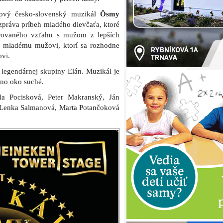
ový česko-slovenský muzikál
Ôsmy
zpráva príbeh mladého dievčaťa, ktoré
porovaného vzťahu s mužom z lepších
k mladému mužovi, ktorí sa rozhodne
ovi.
legendárnej skupiny Elán. Muzikál je
dno oko suché.
la Pocisková, Peter Makranský, Ján
 Lenka Salmanová, Marta Potančoková