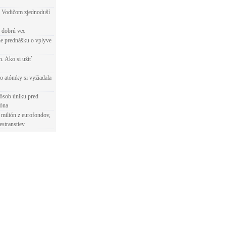
 Vodičom zjednoduší
e dobrú vec
e prednášku o vplyve
h. Ako si užiť
o atómky si vyžiadala
ôsob úniku pred
ióna
 milión z eurofondov,
estranstiev