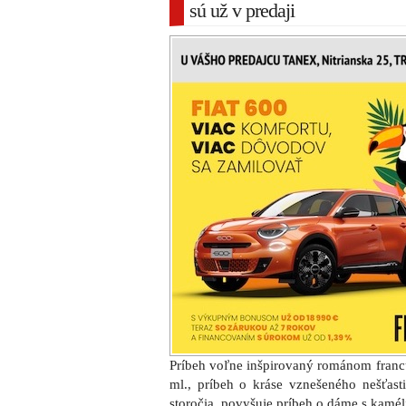
sú už v predaji
Príbeh voľne inšpirovaný románom fran
ml., príbeh o kráse vznešeného nešťast
storočia, povyšuje príbeh o dáme s kamél