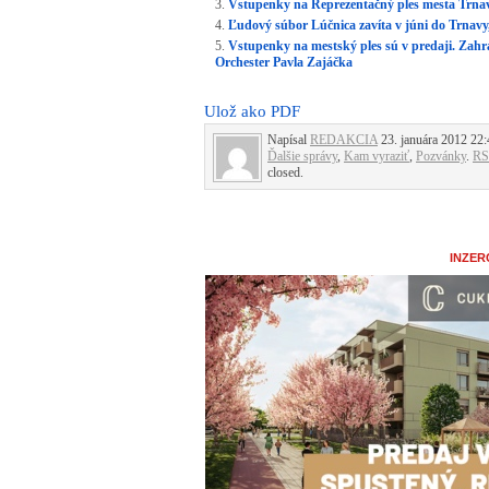
Vstupenky na Reprezentačný ples mesta Trnav
Ľudový súbor Lúčnica zavíta v júni do Trnavy,
Vstupenky na mestský ples sú v predaji. Zah
Orchester Pavla Zajáčka
Ulož ako PDF
Napísal
REDAKCIA
23. januára 2012 22:
Ďalšie správy
,
Kam vyraziť
,
Pozvánky
.
RS
closed.
INZER