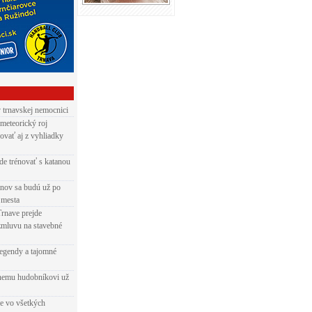
v trnavskej nemocnici
 meteorický roj
ovať aj z vyhliadky
de trénovať s katanou
nov sa budú už po
 mesta
Trnave prejde
zmluvu na stavebné
egendy a tajomné
rnemu hudobníkovi už
ie vo všetkých