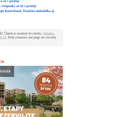
a sú v predaji
 vstupenky sú úž v predaji
rajú Kmeťoband, Trnafská cimbalofka aj
42. Článok je zaradený do rubriky:
Aktuálne
,
S 2.0
. Both comments and pings are currently
CIA