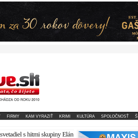
Y
FIRMY
KAM VYRAZIŤ
KRIMI
KULTÚRA
SPOLOČNOSŤ
Š
etadiel s hitmi skupiny Elán