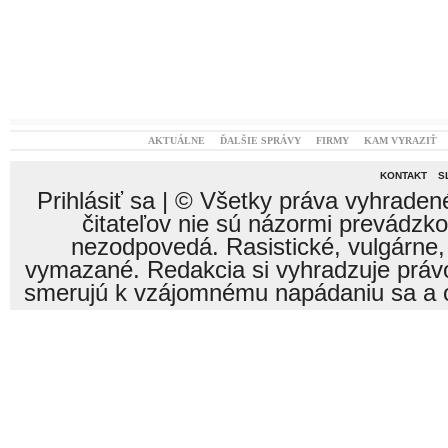
AKTUÁLNE
ĎALŠIE SPRÁVY
FIRMY
KAM VYRAZIŤ
KONTAKT
S
Prihlásiť sa
| © Všetky práva vyhraden
čitateľov nie sú názormi prevádzk
nezodpovedá. Rasistické, vulgárne,
vymazané. Redakcia si vyhradzuje právo
smerujú k vzájomnému napádaniu sa a o