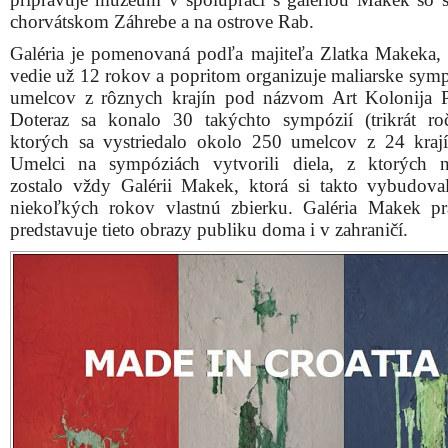
chorvátskom Záhrebe a na ostrove Rab.
Galéria je pomenovaná podľa majiteľa Zlatka Makeka, 
vedie už 12 rokov a popritom organizuje maliarske symp
umelcov z rôznych krajín pod názvom Art Kolonija P
Doteraz sa konalo 30 takýchto sympózií (trikrát ro
ktorých sa vystriedalo okolo 250 umelcov z 24 krají
Umelci na sympóziách vytvorili diela, z ktorých 
zostalo vždy Galérii Makek, ktorá si takto vybudova
niekoľkých rokov vlastnú zbierku. Galéria Makek pr
predstavuje tieto obrazy publiku doma i v zahraničí.