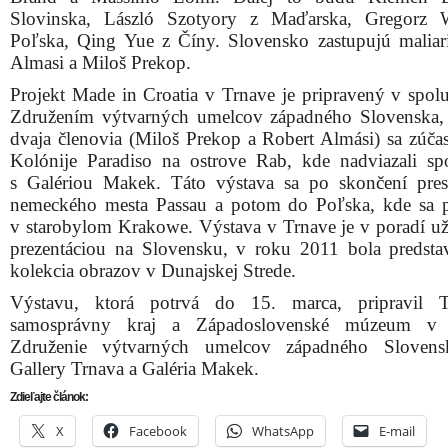
Slovinska, László Szotyory z Maďarska, Gregorz 
Poľska, Qing Yue z Čí­ny. Slovensko zastupujú maliar
Almasi a Miloš Prekop.
Projekt Made in Croatia v Trnave je pripravený v spolu
Združením výtvarných umelcov západného Slovenska,
dvaja členovia (Miloš Prekop a Robert Almási) sa zúčast
Kolónije Paradiso na ostrove Rab, kde nadviazali sp
s Galériou Makek. Táto výstava sa po skončení pre
nemeckého mesta Passau a potom do Poľska, kde sa p
v sta­robylom Krakowe. Výstava v Trnave je v poradí u
prezentáciou na Slovensku, v roku 2011 bola predsta
kolekcia obrazov v Dunajskej Strede.
Výstavu, ktorá potrvá do 15. marca, pripravil T
samosprávny kraj a Západoslovenské múzeum v 
Združenie výtvarných umelcov západného Slovens
Gallery Trnava a Galéria Makek.
Zdieľajte článok:
X
Facebook
WhatsApp
E-mail