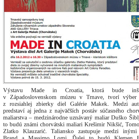
Výstavu Made in Croatia, ktorá bude inšta
v Západoslovenskom múzeu v Trnave, tvorí výber 
z rozsiahlej zbierky diel Galérie Makek. Medzi au
predstaví aj jedna z naj­väčších postáv súčasného chor
maliarstva – medzinárodne uznávaný maliar Duško Šiblj
to budú známi chorvátski maliari Krešimir Nikšić, Tomo
Zlatko Klauzarić. Taliansko zastupuje medzi inými 
Brand a Massimo Lomi. Ďalej to budú Klemen 