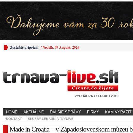
Zostaňte pripojení
/
Nedeľa, 09 August, 2026
HOME
AKTUÁLNE
ĎALŠIE SPRÁVY
FIRMY
KAM VYRAZIŤ
KONTAKT
SLUŽBY LEKÁRNÍ V TRNAVE
Made in Croatia – v Západoslovenskom múzeu 