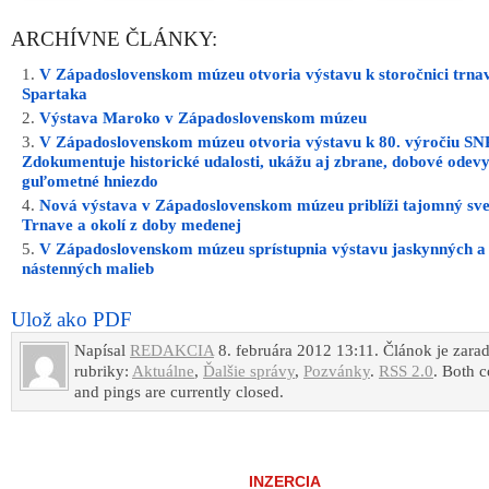
ARCHÍVNE ČLÁNKY:
V Západoslovenskom múzeu otvoria výstavu k storočnici trna
Spartaka
Výstava Maroko v Západoslovenskom múzeu
V Západoslovenskom múzeu otvoria výstavu k 80. výročiu SN
Zdokumentuje historické udalosti, ukážu aj zbrane, dobové odevy
guľometné hniezdo
Nová výstava v Západoslovenskom múzeu priblíži tajomný sve
Trnave a okolí z doby medenej
V Západoslovenskom múzeu sprístupnia výstavu jaskynných a
nástenných malieb
Ulož ako PDF
Napísal
REDAKCIA
8. februára 2012 13:11. Článok je zara
rubriky:
Aktuálne
,
Ďalšie správy
,
Pozvánky
.
RSS 2.0
. Both 
and pings are currently closed.
INZERCIA