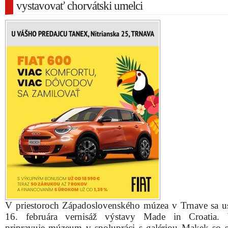
vystavovať chorvátski umelci
V priestoroch Západoslovenského múzea v Trnave sa u
16. februára vernisáž výstavy Made in Croatia. 
pripravuje múzeum v spolupráci s galériou Makek so 