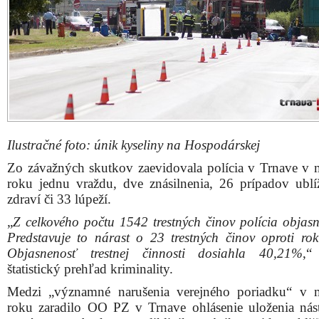
Objasnenosť trestnej činnosti dosiahla 40,21%
,“
štatistický prehľad kriminality.
Medzi „významné narušenia verejného poriadku“ v 
roku zaradilo OO PZ v Trnave ohlásenie uloženia nás
systému v budove polikliniky, únik oxidu uhli
hypermarkete Tesco
, únik kyseliny dusičnej
na Hosp
ulici
, ako aj niektoré futbalové zápasy na Štadión
Malatinského.
Zdieľajte článok:
X
Facebook
WhatsApp
E-mail
ARCHÍVNE ČLÁNKY:
Vlaňajšok bol podľa šéfa polície v kraji pomerne pokojný, poč
trestných činov klesol o deväťsto
NAKA obvinila šestnásť osôb z viacerých trestných činov, med
zadržanými sú aj policajní funkcionári z Trnavy
Polícia zverejnila štatistiky kriminality na území kraja za rok
Počas letných prázdnin sa v Trnavskom kraji stalo o 53 nehôd
ako vlani