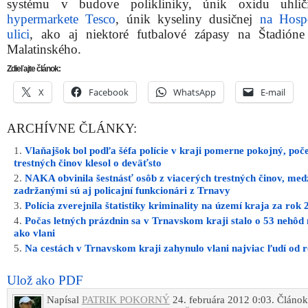
Na cestách v Trnavskom kraji zahynulo vlani najviac ľudí od 
Ulož ako PDF
Napísal
PATRIK POKORNÝ
24. februára 2012 0:03. Článok
zaradený do rubriky:
Aktuálne
,
Ďalšie správy
,
Trnava
.
RSS 2
comments and pings are currently closed.
INZERCIA