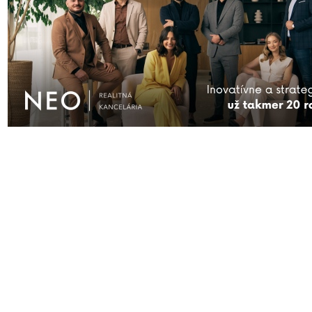
pre
“Najviac trestných činov sa stalo vlani na Linčianskej a Prednádraží”