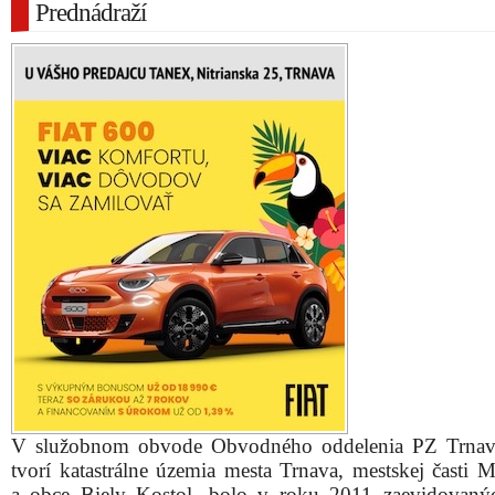
Prednádraží
V služobnom obvode Obvodného oddelenia PZ Trnava
tvorí katastrálne územia mesta Trnava, mestskej časti 
a obce Biely Kostol, bolo v roku 2011 zaevidovan
trestných činov. V porovnaní s predošlým rokom 
predstavuje nárast o štyri skutky. Ukazovatele trestnej či
území mesta zverejnilo OO PZ v Trnave.
V roku 2011 sa stalo v Trnave 89 násilných trestných či
bolo majetkovej povahy, 12 skutkov mravnostnej, 407 t
činov patrí pod ekonomickú kriminalitu a 334 skutk
pod zostávajúcu trestnú činnosť.
Z pohľadu územného rozdelenia trestnej činnosti zae
polícia vlani najvyšší nápad v obvode Linčianska-
(245), nasledujú Prednádražie-Biely Kostol (237) ,
(158), Družba (149) a Staré mesto (117).