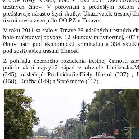
Ilustračné foto: únik kyseliny na Hospodárskej
Zo závažných skutkov zaevidovala polícia v Trnave v
roku jednu vraždu, dve znásilnenia, 26 prípadov ublí
zdraví či 33 lúpeží.
„
Z celkového počtu 1542 trestných činov polícia objasn
Predstavuje to nárast o 23 trestných činov oproti ro