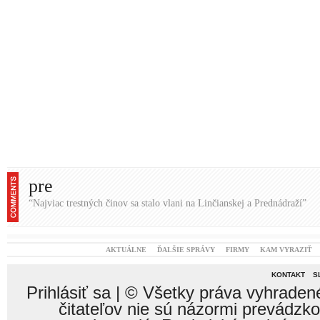
AKTUÁLNE
ĎALŠIE SPRÁVY
FIRMY
KAM VYRAZIŤ
KONTAKT
S
Prihlásiť sa
| © Všetky práva vyhraden
čitateľov nie sú názormi prevádzk
nezodpovedá. Rasistické, vulgárne,
vymazané. Redakcia si vyhradzuje právo
smerujú k vzájomnému napádaniu sa a o