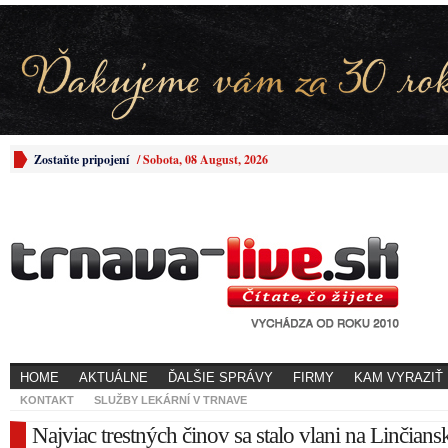
Zostaňte pripojení
/
Sobota, 08 August, 2026
HOME
AKTUÁLNE
ĎALŠIE SPRÁVY
FIRMY
KAM VYRAZIŤ
KONTAKT
SLUŽBY LEKÁRNÍ V TRNAVE
Najviac trestných činov sa stalo vlani na Linčiansk