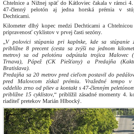
Chtelnice a Nižnej späť do Kátloviec čakala v rámci 4.
47-členný pelotón aj jedna horská prémia v stú
Dechticami.
Kilometer dlhý kopec medzi Dechticami a Chtelnicou 
pripravenosť cyklistov v prvej časti sezóny.
„
V polovici stúpania pri kaplnke, kde sa stúpanie 
približne 8 precent (cesta sa zvýši na jednom kilome
metrov) sa od pelotónu odpútala trojica Malovec 
Trnava), Pápež (CK Piešťany) a Predajňa (Kakt
Bratislava).
Predajňa sa 20 metrov pred cieľom postavil do pedálov
pred Malovcom získal prémiu. Vražedné tempo v 
oddelilo zrno od pliev a kontakt s 47-členným peletónom
približne 15 cyklistov
,“ priblížil zásadné momenty 4. 
riaditeľ pretekov Marián Hlbocký.