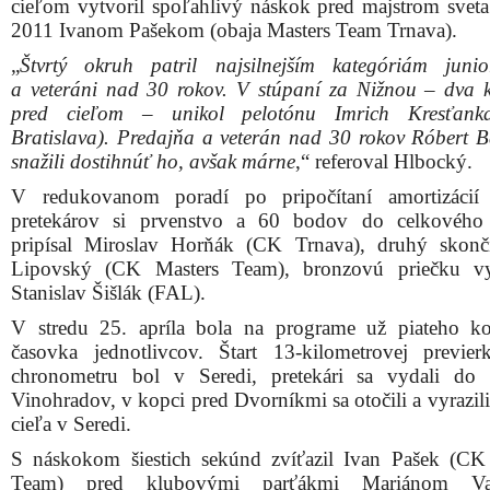
cieľom vytvoril spoľahlivý náskok pred majstrom sveta
2011 Ivanom Pašekom (obaja Masters Team Trnava).
„
Štvrtý okruh patril najsilnejším kategóriám junior
a veteráni nad 30 rokov. V stúpaní za Nižnou – dva k
pred cieľom – unikol pelotónu Imrich Kresťanka
Bratislava). Predajňa a veterán nad 30 rokov Róbert B
snažili dostihnúť ho, avšak márne
,“ referoval Hlbocký.
V redukovanom poradí po pripočítaní amortizácií
pretekárov si prvenstvo a 60 bodov do celkového 
pripísal Miroslav Horňák (CK Trnava), druhý skonč
Lipovský (CK Masters Team), bronzovú priečku vy
Stanislav Šišlák (FAL).
V stredu 25. apríla bola na programe už piateho 
časovka jednotlivcov. Štart 13-kilometrovej previer
chronometru bol v Seredi, pretekári sa vydali do 
Vinohradov, v kopci pred Dvorníkmi sa otočili a vyrazil
cieľa v Seredi.
S náskokom šiestich sekúnd zvíťazil Ivan Pašek (CK
Team) pred klubovými parťákmi Mariánom Va