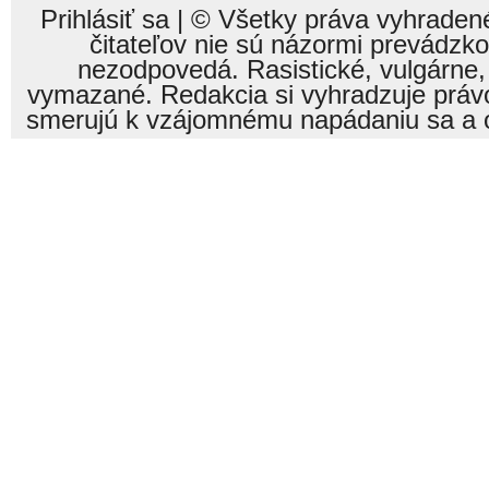
Prihlásiť sa
| © Všetky práva vyhraden
čitateľov nie sú názormi prevádzk
nezodpovedá. Rasistické, vulgárne,
vymazané. Redakcia si vyhradzuje právo
smerujú k vzájomnému napádaniu sa a o