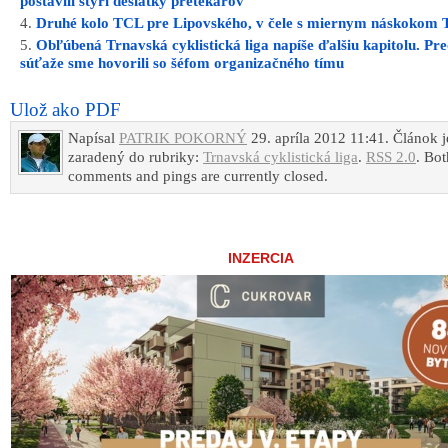
postavili štyri desiatky pretekárov
Druhé kolo TCL pre Lipovského, v čele s miernym náskokom 
Obľúbená Trnavská cyklistická liga napíše ďalšiu kapitolu. Pr
súťaže sme hovorili so šéfom organizačného tímu
Ulož ako PDF
Napísal
PATRIK POKORNÝ
29. apríla 2012 11:41. Článok j
zaradený do rubriky:
Trnavská cyklistická liga
.
RSS 2.0
. Bot
comments and pings are currently closed.
INZERCIA