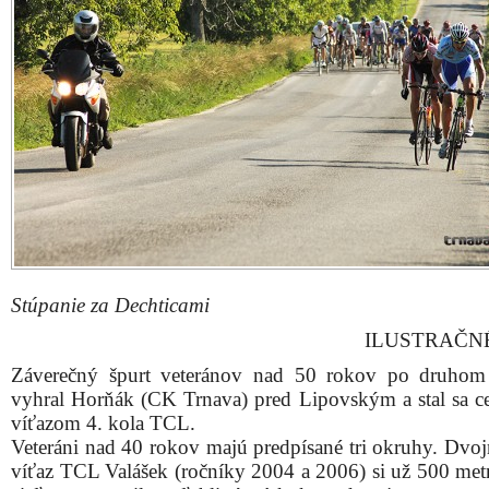
Stúpanie za Dechticami
ILUSTRAČN
Záverečný špurt veteránov nad 50 rokov po druhom
vyhral Horňák (CK Trnava) pred Lipovským a stal sa 
víťazom 4. kola TCL.
Veteráni nad 40 rokov majú predpísané tri okruhy. Dvo
víťaz TCL Valášek (ročníky 2004 a 2006) si už 500 met