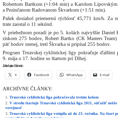
Robertom Bartkom (+1:04 min) a Karolom Lipovským
a Pezinčanom Radovanom Škvarkom (+1:51 min).
Pašek dosiahol priemernú rýchlosť 45,771 km/h. Za 
trate zaostal o 11 sekúnd.
V priebežnom poradí je po 5. kolách najvyššie Daniel 
ziskom 275 bodov, Robert Bartko (CK Masters Team) 
päť bodov menej, tretí Škvarka si pripísal 255 bodov.
Program Trnavskej cyklistickej ligy pokračuje ďalšími 
9. mája o 17. hodine so štartom pri Dlhej.
Zdieľajte článok:
X
Facebook
WhatsApp
E-mail
ARCHÍVNE ČLÁNKY:
Trnavská cyklistická liga pokračovala tretím kolom
V stredu štartuje Trnavská cyklistická liga 2011, súťažiť môže
verejnosť
Trnavská cyklistická liga vstúpila už do 23. ročníka. Na štart 