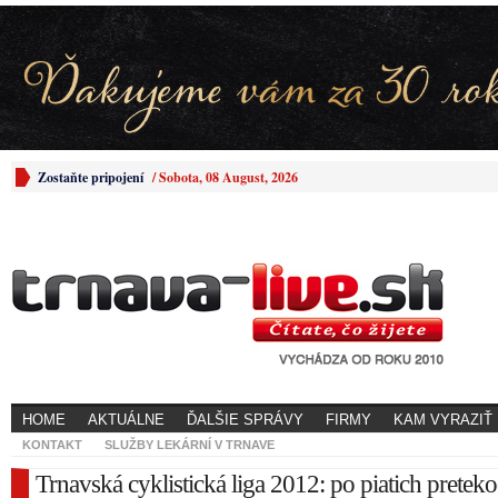
Zostaňte pripojení
/
Sobota, 08 August, 2026
HOME
AKTUÁLNE
ĎALŠIE SPRÁVY
FIRMY
KAM VYRAZIŤ
KONTAKT
SLUŽBY LEKÁRNÍ V TRNAVE
Trnavská cyklistická liga 2012: po piatich preteko