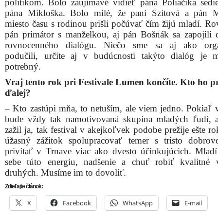
politikom. Bolo zaujímavé vidieť pána Poliačika sedi
pána Mikloška. Bolo milé, že pani Szitová a pán 
miesto času s rodinou prišli počúvať čím žijú mladí. Ro
pán primátor s manželkou, aj pán Bošnák sa zapojili 
rovnocenného dialógu. Niečo sme sa aj ako organ
podučili, určite aj v budúcnosti takýto dialóg je
potrebný.
Vraj tento rok pri Festivale Lumen končíte. Kto ho p
ďalej?
– Kto zastúpi mňa, to netuším, ale viem jedno. Pokiaľ 
bude vždy tak namotivovaná skupina mladých ľudí,
zažil ja, tak festival v akejkoľvek podobe prežije ešte ro
úžasný zážitok spolupracovať temer s tristo dobrov
privítať v Trnave viac ako dvesto účinkujúcich. Mlad
sebe túto energiu, nadšenie a chuť robiť kvalitné 
druhých. Musíme im to dovoliť.
Zdieľajte článok:
X
Facebook
WhatsApp
E-mail