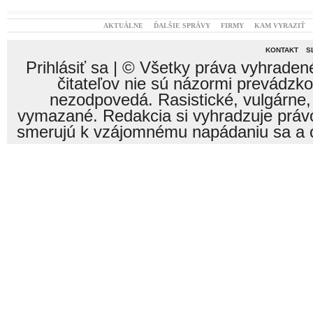
AKTUÁLNE
ĎALŠIE SPRÁVY
FIRMY
KAM VYRAZIŤ
KONTAKT
S
Prihlásiť sa
| © Všetky práva vyhraden
čitateľov nie sú názormi prevádzk
nezodpovedá. Rasistické, vulgárne,
vymazané. Redakcia si vyhradzuje právo
smerujú k vzájomnému napádaniu sa a o