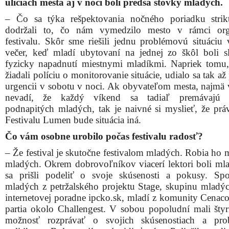
uliciach mesta aj v noci boli predsa stovky mladých.
– Čo sa týka rešpektovania nočného poriadku stri
dodržali to, čo nám vymedzilo mesto v rámci orga
festivalu. Skôr sme riešili jednu problémovú situáciu 
večer, keď mladí ubytovaní na jednej zo škôl boli s
fyzicky napadnutí miestnymi mladíkmi. Napriek tomu
žiadali políciu o monitorovanie situácie, udialo sa tak až
urgencii v sobotu v noci. Ak obyvateľom mesta, najmä v
nevadí, že každý víkend sa tadiaľ premávajú 
podnapitých mladých, tak je naivné si myslieť, že prá
Festivalu Lumen bude situácia iná.
Čo vám osobne urobilo počas festivalu radosť?
– Že festival je skutočne festivalom mladých. Robia ho 
mladých. Okrem dobrovoľníkov viacerí lektori boli mlad
sa prišli podeliť o svoje skúsenosti a pokusy. S
mladých z petržalského projektu Stage, skupinu mladý
internetovej poradne ipcko.sk, mladí z komunity Cenaco
partia okolo Challengest. V sobou popoludní mali štyr
možnosť rozprávať o svojich skúsenostiach a pro