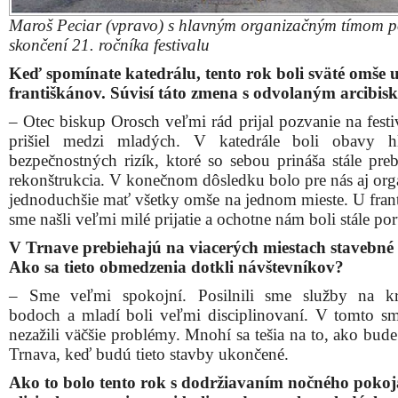
Maroš Peciar (vpravo) s hlavným organizačným tímom 
skončení 21. ročníka festivalu
Keď spomínate katedrálu, tento rok boli sväté omše 
františkánov. Súvisí táto zmena s odvolaným arcibi
– Otec biskup Orosch veľmi rád prijal pozvanie na festi
prišiel medzi mladých. V katedrále boli obavy h
bezpečnostných rizík, ktoré so sebou prináša stále preb
rekonštrukcia. V konečnom dôsledku bolo pre nás aj org
jednoduchšie mať všetky omše na jednom mieste. U fran
sme našli veľmi milé prijatie a ochotne nám boli stále po
V Trnave prebiehajú na viacerých miestach stavebné 
Ako sa tieto obmedzenia dotkli návštevníkov?
– Sme veľmi spokojní. Posilnili sme služby na kr
bodoch a mladí boli veľmi disciplinovaní. V tomto s
nezažili väčšie problémy. Mnohí sa tešia na to, ako bud
Trnava, keď budú tieto stavby ukončené.
Ako to bolo tento rok s dodržiavaním nočného poko