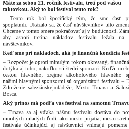
Máte za sebou 21. ročník festivalu, tretí pod vašou
taktovkou. Aký to bol festival tento rok?
– Tento rok bol špecifický tým, že sme časť p
spoplatnili. Ukázalo sa, že časť návštevníkov túto zmenu
Chceme v tomto smere pokračovať aj v budúcnosti. Zám
aby aspoň tretina nákladov festivalu ležala na p
návštevníkov.
Keď sme pri nákladoch, aká je finančná kondícia fes
– Rozpočet je oproti minulým rokom okresaný, finančná 
dotýka aj toho, nakoľko sú štedrí sponzori. Keďže nech
cestou hlavného, zrejme alkoholového hlavného sp
našimi hlavnými sponzormi sú organizátori festivalu –
Združenie saleziánskejmládeže, Mesto Trnava a Salez
Bosca.
Aký prínos má podľa vás festival na samotnú Trnav
– Trnava sa aj vďaka nášmu festivalu dostáva do p
mnohých mladých ľudí, ako mesto prijatia, mesto stretn
festivale účinkujúci aj návštevníci vnímajú pomern