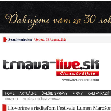
Zostaňte pripojení
/
Sobota, 08 August, 2026
HOME
AKTUÁLNE
ĎALŠIE SPRÁVY
FIRMY
KAM VYRAZIŤ
KONTAKT
SLUŽBY LEKÁRNÍ V TRNAVE
Hovoríme s riaditeľom Festivalu Lumen Marošo