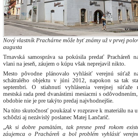
Nový vlastník Prachárne môže byť známy už v prvej polov
augusta
Trnavská samospráva sa pokúsila predať Pracháreň n
vlani na jeseň, záujem o kúpu však neprejavil nikto.
Mesto pôvodne plánovalo vyhlásiť verejnú súťaž n
schátralého objektu v júni 2012, napokon sa tak st
septembri. O stiahnutí vyhlásenia verejnej súťaže 
mestská rada pred dvanástimi mesiacmi s odôvodnením, 
obdobie nie je pre takýto predaj najvhodnejšie.
Na túto skutočnosť poukázal v rozprave k materiálu na u
schôdzi aj nezávislý poslanec Matej Lančarič.
„
Ak si dobre pamätám, tak presne pred rokom exist
záujemca o Pracháreň a bol problém vyhlásiť verejn