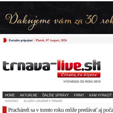
Zostaňte pripojení
/
Piatok, 07 August, 2026
HOME
AKTUÁLNE
ĎALŠIE SPRÁVY
FIRMY
KAM VYRAZIŤ
KONTAKT
SLUŽBY LEKÁRNÍ V TRNAVE
Pracháreň sa v tomto roku môže predávať aj počas