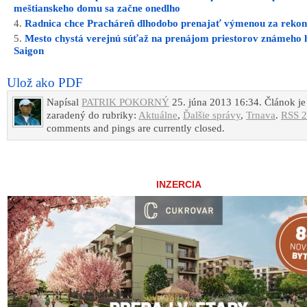
meštianskeho domu sa začne onedlho
Radnica chce Pracháreň dlhodobo prenajať výmenou za rekon
Mesto chystá verejnú súťaž na prenájom priestorov známeho 
Saigon
Ulož ako PDF
Napísal
PATRIK POKORNÝ
25. júna 2013 16:34. Článok je
zaradený do rubriky:
Aktuálne
,
Ďalšie správy
,
Trnava
.
RSS 2
comments and pings are currently closed.
INZERCIA