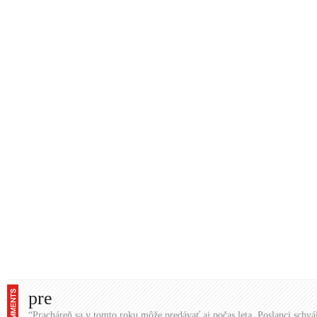
pre
“Pracháreň sa v tomto roku môže predávať aj počas leta. Poslanci schvál