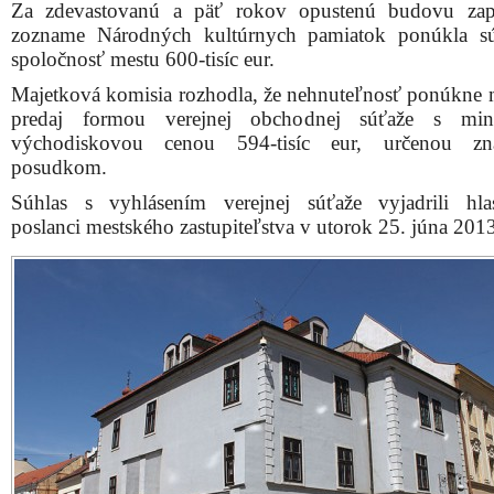
Za zdevastovanú a päť rokov opustenú budovu zap
zozname Národných kultúrnych pamiatok ponúkla s
spoločnosť mestu 600-tisíc eur.
Majetková komisia rozhodla, že nehnuteľnosť ponúkne 
predaj formou verejnej obchodnej súťaže s min
východiskovou cenou 594-tisíc eur, určenou zn
posudkom.
Súhlas s vyhlásením verejnej súťaže vyjadrili hl
poslanci mestského zastupiteľstva v utorok 25. júna 201