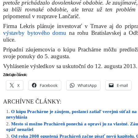
pretože prichádzalo dovolenkové obdobie. Je zaujímavé, 
sa blíži rovnaké obdobie, ale teraz už ten problém 
pripomenul v rozprave Lančarič.
Firma Lekris plánuje investovať v Trnave aj do pripr
výstavby bytového domu
na rohu Bratislavskej a Odb
ulice.
Prípadní záujemcovia o kúpu Prachárne môžu predlož
svoje ponuky do 5. augusta.
Vyhlásenie výsledkov sa uskutoční do 12. augusta 2013.
Zdieľajte článok:
X
Facebook
WhatsApp
E-mail
ARCHÍVNE ČLÁNKY:
O kúpu Prachárne je záujem, poslanci zatiaľ verejnú súťaž na
nevyhlásia
Mesto si možno Pracháreň ponechá a opraví ju za vlastné. Zá
opäť nenašiel
Od roku 2008 opustená Pracháreň začne písať novú kapitolu.