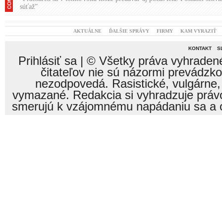
súťaž”
AKTUÁLNE
ĎALŠIE SPRÁVY
FIRMY
KAM VYRAZIŤ
KONTAKT
S
Prihlásiť sa
| © Všetky práva vyhraden
čitateľov nie sú názormi prevádzk
nezodpovedá. Rasistické, vulgárne,
vymazané. Redakcia si vyhradzuje právo
smerujú k vzájomnému napádaniu sa a o