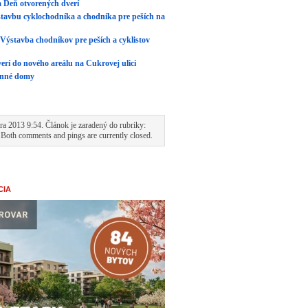
na Deň otvorených dverí
stavbu cyklochodníka a chodníka pre peších na
 Výstavba chodníkov pre peších a cyklistov
rí do nového areálu na Cukrovej ulici
dinné domy
a 2013 9:54. Článok je zaradený do rubriky:
 Both comments and pings are currently closed.
CIA