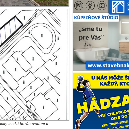
zemky medzi horúcovodom a