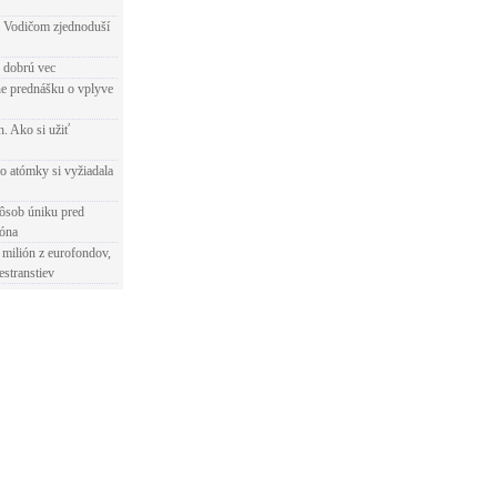
 Vodičom zjednoduší
e dobrú vec
e prednášku o vplyve
h. Ako si užiť
o atómky si vyžiadala
ôsob úniku pred
ióna
 milión z eurofondov,
estranstiev