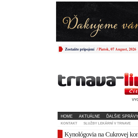
Zostaňte pripojení
/
Piatok, 07 August, 2026
HOME
AKTUÁLNE
ĎALŠIE SPRÁV
KONTAKT
SLUŽBY LEKÁRNÍ V TRNAVE
Kynológovia na Cukrovej konč