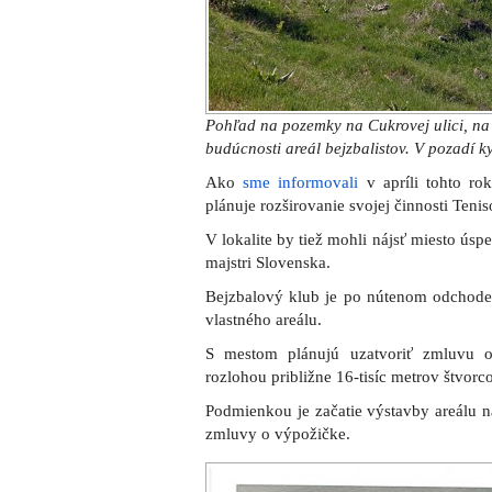
Pohľad na pozemky na Cukrovej ulici, na
budúcnosti areál bejzbalistov. V pozadí k
Ako
sme informovali
v apríli tohto ro
plánuje rozširovanie svojej činnosti Ten
V lokalite by tiež mohli nájsť miesto úsp
majstri Slovenska.
Bejzbalový klub je po nútenom odchode 
vlastného areálu.
S mestom plánujú uzatvoriť zmluvu
rozlohou približne 16-tisíc metrov štvor
Podmienkou je začatie výstavby areálu n
zmluvy o výpožičke.