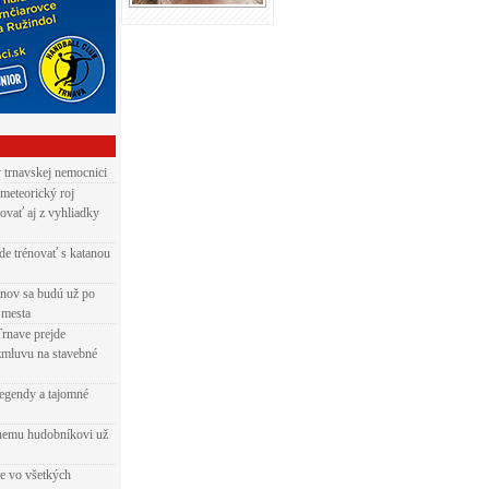
v trnavskej nemocnici
 meteorický roj
ovať aj z vyhliadky
de trénovať s katanou
nov sa budú už po
 mesta
Trnave prejde
zmluvu na stavebné
egendy a tajomné
rnemu hudobníkovi už
ie vo všetkých