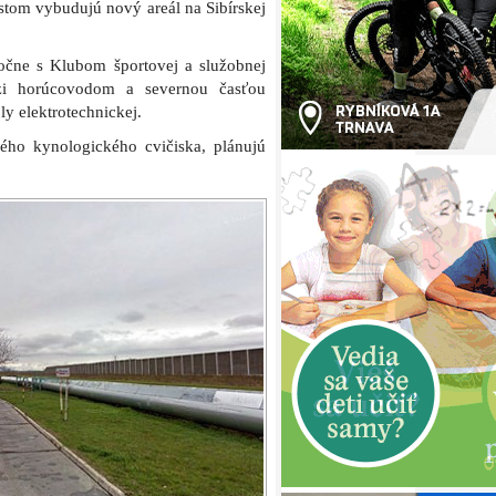
stom vybudujú nový areál na Sibírskej
očne s Klubom športovej a služobnej
dzi horúcovodom a severnou časťou
y elektrotechnickej.
ného kynologického cvičiska, plánujú