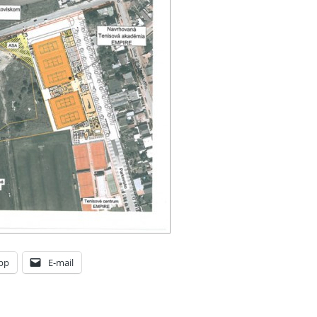
pp
E-mail