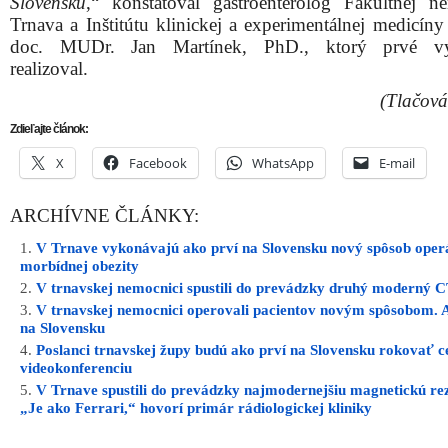
Slovensku
,“ konštatoval gastroenterológ Fakultnej n
Trnava a Inštitútu klinickej a experimentálnej medicíny
doc. MUDr. Jan Martínek, PhD., ktorý prvé vyš
realizoval.
(Tlačová
Zdieľajte článok:
X
Facebook
WhatsApp
E-mail
ARCHÍVNE ČLÁNKY:
V Trnave vykonávajú ako prví na Slovensku nový spôsob oper
morbídnej obezity
V trnavskej nemocnici spustili do prevádzky druhý moderný C
V trnavskej nemocnici operovali pacientov novým spôsobom. 
na Slovensku
Poslanci trnavskej župy budú ako prví na Slovensku rokovať c
videokonferenciu
V Trnave spustili do prevádzky najmodernejšiu magnetickú re
„Je ako Ferrari,“ hovorí primár rádiologickej kliniky