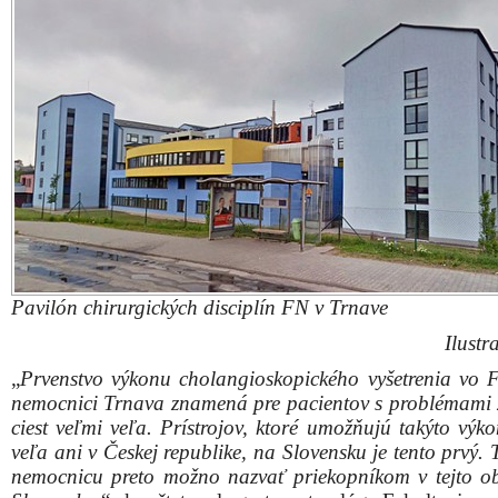
Pavilón chirurgických disciplín FN v Trnave
Ilustr
„
Prvenstvo výkonu cholangioskopického vyšetrenia vo F
nemocnici Trnava znamená pre pacientov s problémami 
ciest veľmi veľa. Prístrojov, ktoré umožňujú takýto výko
veľa ani v Českej republike, na Slovensku je tento prvý.
nemocnicu preto možno nazvať priekopníkom v tejto ob