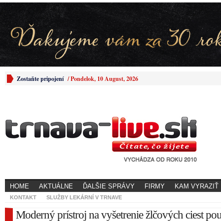
Zostaňte pripojení
/
Pondelok, 10 August, 2026
HOME
AKTUÁLNE
ĎALŠIE SPRÁVY
FIRMY
KAM VYRAZIŤ
KONTAKT
SLUŽBY LEKÁRNÍ V TRNAVE
Moderný prístroj na vyšetrenie žlčových ciest po