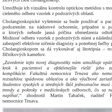
Umožňuje ich vizuálnu kontrolu optickou metódou s m
cieleného odberu vzoriek z podozrivých oblastí.
Cholangioskopické vyšetrenie sa bude používať u pac
podozrením na nádorové ochorenie, prípadne u pac
u ktorých nebude jasná príčina obmedzenia odtok
Možnosť odberu vzoriek z podozrivých miest a následná
zabezpečí efektívne určenie diagnózy a potrebnej liečby 
Cholangioskopom sa dá vykonávať aj litotripsia – ro
žlčníkových kameňov.
„
Zavedenie tejto novej diagnostiky nám umožňuje opäť
krok k pacientovi a efektívnejšie riešiť jeho zd
komplikácie. Fakultná nemocnica Trnava ako nemo
rozsiahlou spádovou oblasťou a ako výučbové zariad
študentov vysokých a stredných škôl jednoznačne musí 
trendy a pokroky v medicínskych odboroch, čo sa 
napĺňať
,“ zhodnotil Martin Tabaček, riaditeľ Fa
nemocnice Trnava.