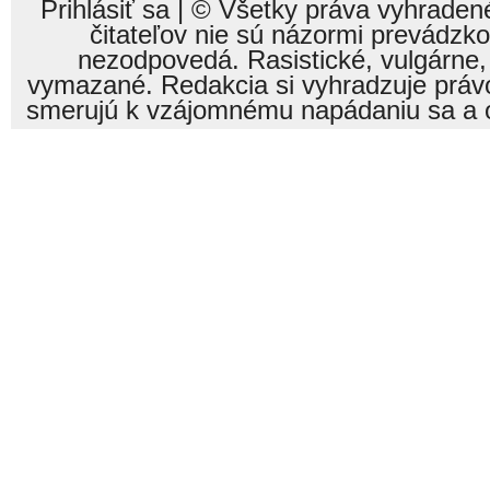
Prihlásiť sa
| © Všetky práva vyhraden
čitateľov nie sú názormi prevádzk
nezodpovedá. Rasistické, vulgárne,
vymazané. Redakcia si vyhradzuje právo
smerujú k vzájomnému napádaniu sa a o