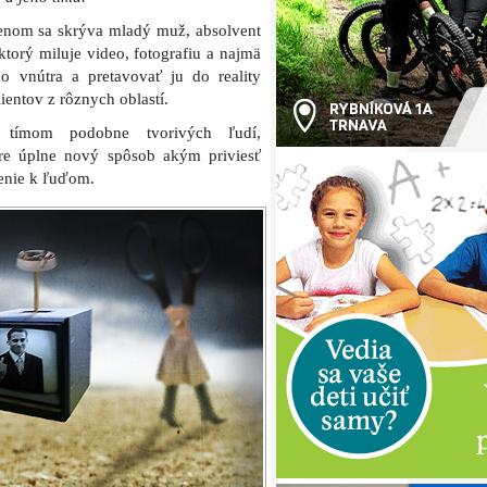
enom sa skrýva mladý muž, absolvent
rý miluje video, fotografiu a najmä
o vnútra a pretavovať ju do reality
ientov z rôznych oblastí.
 tímom podobne tvorivých ľudí,
pre úplne nový spôsob akým priviesť
enie k ľuďom.