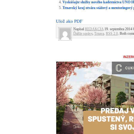
Vyskúšajte služby nového kaderníctva UNO H
Trnavský kraj otvára stážový a mentoringový
Ulož ako PDF
Napísal
REDAKCIA
19. septembra 2014 8
Ďalšie správy
,
Trnava
.
RSS 2.0
. Both comm
INZER