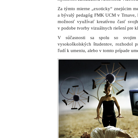
Za týmto mierne „exoticky“ znejúcim m
a bývalý pedagóg FMK UCM v Trnave, kto
možnosť využívať kreatívnu časť svojh
v podobe tvorby vizuálnych riešení pre kl
V súčasnosti sa spolu so svojim
vysokoškolských študentov, rozhodol 
ľudí k umeniu, alebo v tomto prípade um