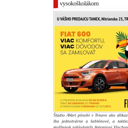
vysokoškolákom
Štúdio AVart pôsobí v Trnave ako dôkaz
iba jednotvárne a šablónové, a taktiež
myšlienok zakladateľa Antoniosa Vlachou