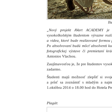
Il
„Nový projekt AVart ACADEMY je in
vysokoškolským študentom výrazne rozšir
a videa, ktoré bude realizované formou 
Po absolvovaní budú môcť absolventi kur
fotografickej výstave či premietaní krá
Antonios Vlachou.
Zaujímavosťou je, že pre študentov vysok
zadarmo.
Študenti majú možnosť zlepšiť si svoje
a prísť sa zoznámiť s mladým a najm
1.októbra 2014 o 18.00 hod do Hotela Pre
Plagát
: