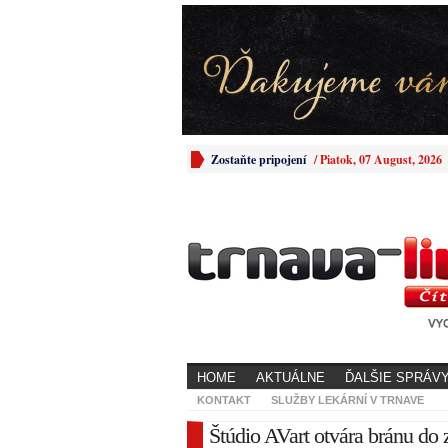
Zostaňte pripojení
/
Piatok, 07 August, 2026
HOME
AKTUÁLNE
ĎALŠIE SPRÁV
KONTAKT
SLUŽBY LEKÁRNÍ V TRNAVE
Štúdio AVart otvára bránu do