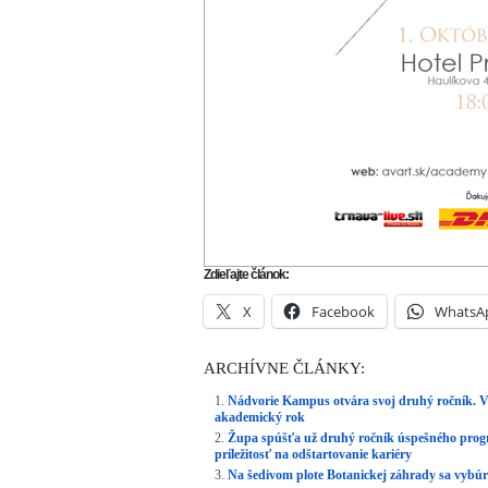
Zdieľajte článok:
X
Facebook
WhatsA
ARCHÍVNE ČLÁNKY:
Nádvorie Kampus otvára svoj druhý ročník. 
akademický rok
Župa spúšťa už druhý ročník úspešného pro
príležitosť na odštartovanie kariéry
Na šedivom plote Botanickej záhrady sa vybúrili