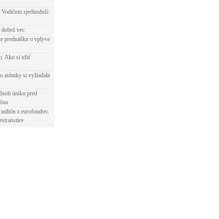
 Vodičom zjednoduší
e dobrú vec
e prednášku o vplyve
h. Ako si užiť
o atómky si vyžiadala
ôsob úniku pred
ióna
 milión z eurofondov,
estranstiev