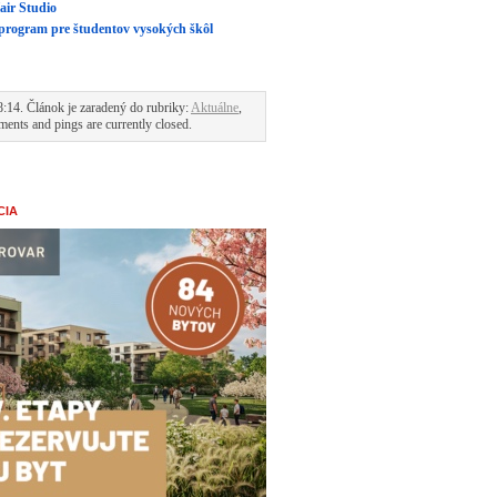
air Studio
 program pre študentov vysokých škôl
:14. Článok je zaradený do rubriky:
Aktuálne
,
ents and pings are currently closed.
CIA