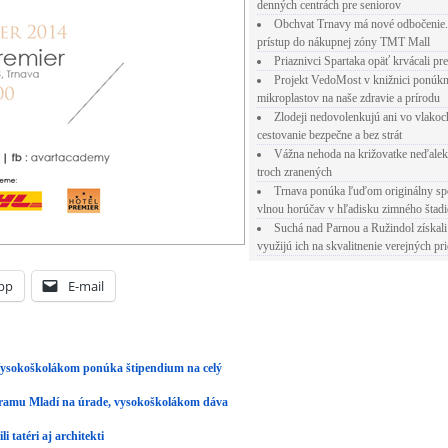
denných centrách pre seniorov
Obchvat Trnavy má nové odbočenie.
prístup do nákupnej zóny TMT Mall
Priaznivci Spartaka opäť krvácali pr
Projekt VedoMost v knižnici ponúkn
mikroplastov na naše zdravie a prírodu
Zlodeji nedovolenkujú ani vo vlakoc
cestovanie bezpečne a bez strát
Vážna nehoda na križovatke neďalek
troch zranených
Trnava ponúka ľuďom originálny sp
vlnou horúčav v hľadisku zimného štad
Suchá nad Parnou a Ružindol získali
využijú ich na skvalitnenie verejných pri
pp
E-mail
Vysokoškolákom ponúka štipendium na celý
gramu Mladí na úrade, vysokoškolákom dáva
 tatéri aj architekti