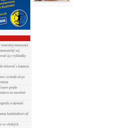
v trnavskej nemocnici
 meteorický roj
ovať aj z vyhliadky
de trénovať s katanou
nov sa budú už po
 mesta
Trnave prejde
zmluvu na stavebné
egendy a tajomné
rnemu hudobníkovi už
ie vo všetkých