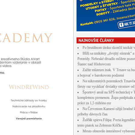
Po brutálnom útoku skončil taxikár 
Blíži sa unikátny „dvojitý súmrak“ a
Perzeidy. Nebeské divadlo môžete pozor
Šianec nad Hlohovcom
Zažite múzeum inak. V Trnave sa bu
a bojovať v barokovom podzemí
Na súkromných pozemkoch Trnavča
šiesty raz vysádzať desiatky stromov od
Športový areál na SPŠ technickej v 
kompletnou premenou. Župa podpísala 
práce za 1,5 milióna eur
Na Červenom Kameni ožijú hradné l
príbehy dávnych čias
Žulčák spieva Filipa: Pocta legendá
tento piatok na Zelenom Kríčku
Mesto obnovilo interiérové vybaven