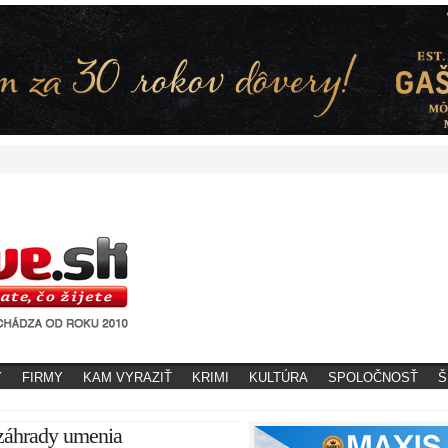
Y
FIRMY
KAM VYRAZIŤ
KRIMI
KULTÚRA
SPOLOČNOSŤ
Š
 záhrady umenia