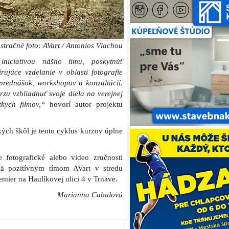
ustračné foto: AVart / Antonios Vlachou
iciatívou nášho tímu, poskytnúť
ujúce vzdelanie v oblasti fotografie
prednášok, workshopov a konzultácií.
zu vzhliadnuť svoje diela na verejnej
tkych filmov,“
hovorí autor projektu
ých škôl je tento cyklus kurzov úplne
 fotografické alebo video zručnosti
ä pozitívnym tímom AVart v stredu
mier na Haulíkovej ulici 4 v Trnave.
Marianna Cabalová