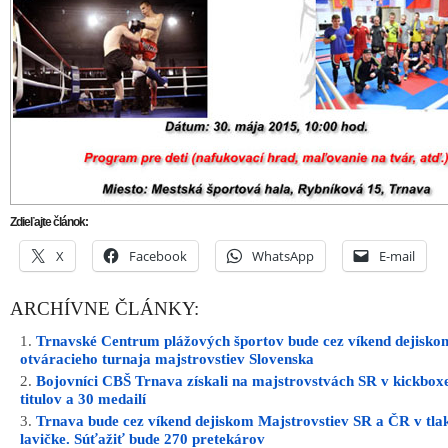
Zdieľajte článok:
X
Facebook
WhatsApp
E-mail
ARCHÍVNE ČLÁNKY:
Trnavské Centrum plážových športov bude cez víkend dejisko
otváracieho turnaja majstrovstiev Slovenska
Bojovníci CBŠ Trnava získali na majstrovstvách SR v kickbox
titulov a 30 medailí
Trnava bude cez víkend dejiskom Majstrovstiev SR a ČR v tla
lavičke. Súťažiť bude 270 pretekárov