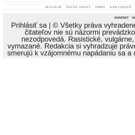
AKTUÁLNE
ĎALŠIE SPRÁVY
FIRMY
KAM VYRAZIŤ
KONTAKT
S
Prihlásiť sa
| © Všetky práva vyhraden
čitateľov nie sú názormi prevádzk
nezodpovedá. Rasistické, vulgárne,
vymazané. Redakcia si vyhradzuje právo
smerujú k vzájomnému napádaniu sa a o