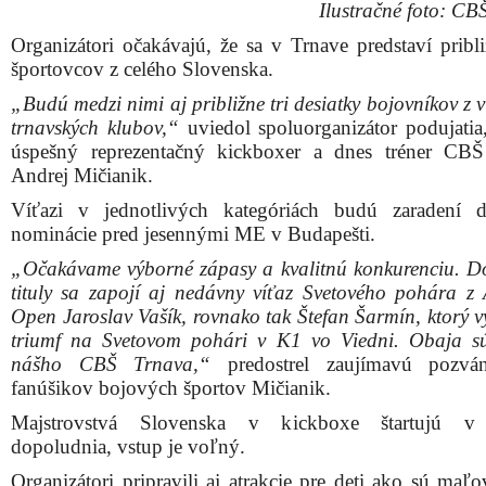
Ilustračné foto: CB
Organizátori očakávajú, že sa v Trnave predstaví pribl
športovcov z celého Slovenska.
„Budú medzi nimi aj približne tri desiatky bojovníkov z 
trnavských klubov,“
uviedol spoluorganizátor podujatia
úspešný reprezentačný kickboxer a dnes tréner CB
Andrej Mičianik.
Víťazi v jednotlivých kategóriách budú zaradení d
nominácie pred jesennými ME v Budapešti.
„Očakávame výborné zápasy a kvalitnú konkurenciu. D
tituly sa zapojí aj nedávny víťaz Svetového pohára z 
Open Jaroslav Vašík, rovnako tak Štefan Šarmín, ktorý v
triumf na Svetovom pohári v K1 vo Viedni. Obaja s
nášho CBŠ Trnava,“
predostrel zaujímavú pozvá
fanúšikov bojových športov Mičianik.
Majstrovstvá Slovenska v kickboxe štartujú v
dopoludnia, vstup je voľný.
Organizátori pripravili aj atrakcie pre deti ako sú maľ