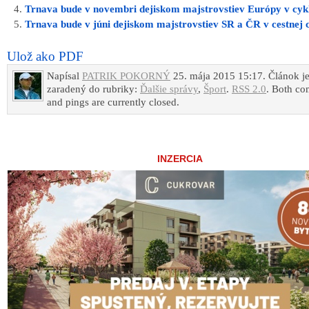
Trnava bude v novembri dejiskom majstrovstiev Európy v cyk
Trnava bude v júni dejiskom majstrovstiev SR a ČR v cestnej c
Ulož ako PDF
Napísal
PATRIK POKORNÝ
25. mája 2015 15:17. Článok j
zaradený do rubriky:
Ďalšie správy
,
Šport
.
RSS 2.0
. Both c
and pings are currently closed.
INZERCIA