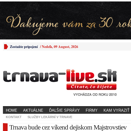
Zostaňte pripojení
/
Nedeľa, 09 August, 2026
HOME
AKTUÁLNE
ĎALŠIE SPRÁVY
FIRMY
KAM VYRAZIŤ
KONTAKT
SLUŽBY LEKÁRNÍ V TRNAVE
Trnava bude cez víkend dejiskom Majstrovstiev