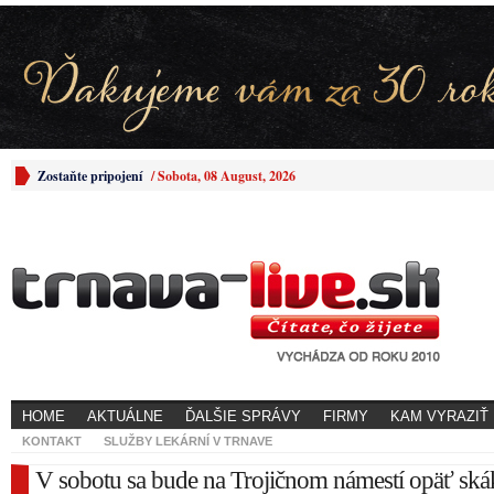
Zostaňte pripojení
/
Sobota, 08 August, 2026
HOME
AKTUÁLNE
ĎALŠIE SPRÁVY
FIRMY
KAM VYRAZIŤ
KONTAKT
SLUŽBY LEKÁRNÍ V TRNAVE
V sobotu sa bude na Trojičnom námestí opäť ská