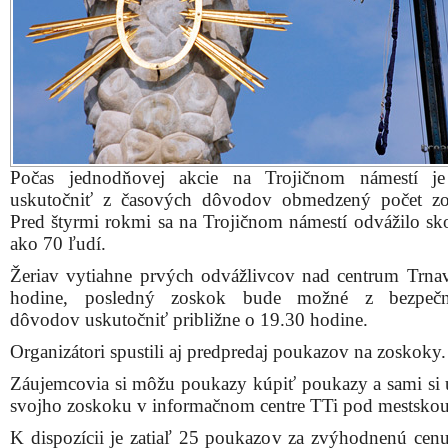
Počas jednodňovej akcie na Trojičnom námestí j
uskutočniť z časových dôvodov obmedzený počet zo
Pred štyrmi rokmi sa na Trojičnom námestí odvážilo sko
ako 70 ľudí.
Žeriav vytiahne prvých odvážlivcov nad centrum Trna
hodine, posledný zoskok bude možné z bezpečn
dôvodov uskutočniť približne o 19.30 hodine.
Organizátori spustili aj predpredaj poukazov na zoskoky.
Záujemcovia si môžu poukazy kúpiť poukazy a sami si u
svojho zoskoku v informačnom centre TTi pod mestskou
K dispozícii je zatiaľ 25 poukazov za zvýhodnenú cenu