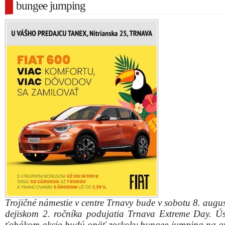
bungee jumping
Trojičné námestie v centre Trnavy bude v sobotu 8. augu
dejiskom 2. ročníka podujatia Trnava Extreme Day. Ú
ťahákom akcie budú opäť zoskoky bungee jumping na