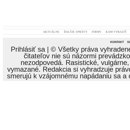
AKTUÁLNE
ĎALŠIE SPRÁVY
FIRMY
KAM VYRAZIŤ
KONTAKT
S
Prihlásiť sa
| © Všetky práva vyhraden
čitateľov nie sú názormi prevádzk
nezodpovedá. Rasistické, vulgárne,
vymazané. Redakcia si vyhradzuje právo
smerujú k vzájomnému napádaniu sa a o