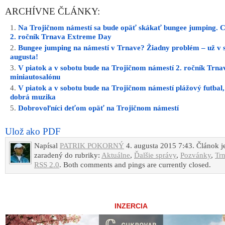
ARCHÍVNE ČLÁNKY:
Na Trojičnom námestí sa bude opäť skákať bungee jumping. C
2. ročník Trnava Extreme Day
Bungee jumping na námestí v Trnave? Žiadny problém – už v s
augusta!
V piatok a v sobotu bude na Trojičnom námestí 2. ročník Trna
miniautosalónu
V piatok a v sobotu bude na Trojičnom námestí plážový futbal,
dobrá muzika
Dobrovoľníci deťom opäť na Trojičnom námestí
Ulož ako PDF
Napísal
PATRIK POKORNÝ
4. augusta 2015 7:43. Článok j
zaradený do rubriky:
Aktuálne
,
Ďalšie správy
,
Pozvánky
,
Tr
RSS 2.0
. Both comments and pings are currently closed.
INZERCIA