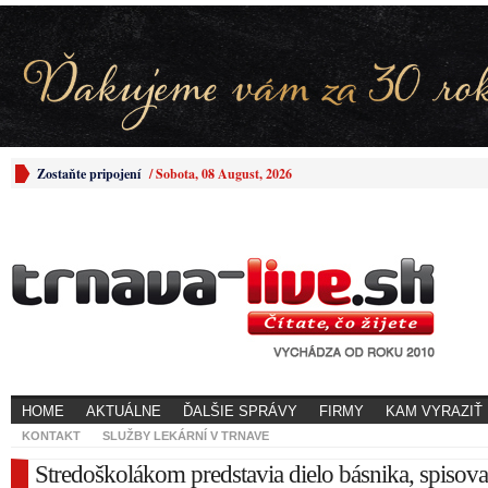
Zostaňte pripojení
/
Sobota, 08 August, 2026
HOME
AKTUÁLNE
ĎALŠIE SPRÁVY
FIRMY
KAM VYRAZIŤ
KONTAKT
SLUŽBY LEKÁRNÍ V TRNAVE
Stredoškolákom predstavia dielo básnika, spisovat