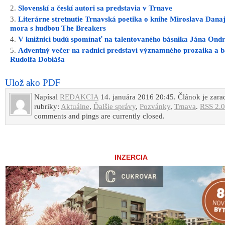
Pásmo si vypočujú stredoškoláci v podaní hercov Diva
Palárika Barbory Bazsovej a Martina Križana, h
hosťom je Marián Kokavec.
Osobnosť Miroslava Válka na úvod predstaví Pavol T
– predseda Krajskej odbočky Spolku slovenských spis
v Trnave.
Informácie sprostredkovala Benjamína Jakubáčová z 
Juraja Fándlyho.
Zdieľajte článok:
X
Facebook
WhatsApp
E-mail
ARCHÍVNE ČLÁNKY:
Dobrý básnik, no zlý politik? Príďte rozmotať zložitý a kontr
život Miroslava Válka
Slovenskí a českí autori sa predstavia v Trnave
Literárne stretnutie Trnavská poetika o knihe Miroslava Dana
mora s hudbou The Breakers
V knižnici budú spomínať na talentovaného básnika Jána Ond