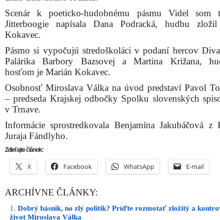
Miroslav Válek vydal osem básnických zbierok, je
viacerých kníh pre deti a mládež, autorom esejí a preklad
S Trnavou ho spája okrem miesta narodenia aj zoskupe
Trnavskej skupiny, patril medzi prvých slovenských b
ktorí začali písať moderne – bez schematizmu.
Presne v deň 25. výročia smrti sa uskutoční spomienka n
dielo trnavského rodáka.
Scenár k poeticko-hudobnému pásmu Videl som t
Jitterboogie napísala Dana Podracká, hudbu zloži
Kokavec.