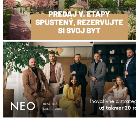
Adventný večer na radnici predstaví významného prozaika a b
Rudolfa Dobiáša
Ulož ako PDF
Napísal
REDAKCIA
14. januára 2016 20:45. Článok je zar
rubriky:
Aktuálne
,
Ďalšie správy
,
Pozvánky
,
Trnava
.
RSS 2.0
comments and pings are currently closed.
INZERCIA