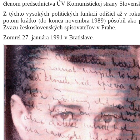
pásma pod názvom Videl som tancovať Jitterboogie or
Knižnica Juraja Fándlyho v Trnave v spolupráci s 
Jána Palárika.
Miroslav Válek sa narodil 17. júla 1927 v Trnave, kd
1947 maturoval na obchodnej akadémii. Od roku 1949 
v redakciách viacerých neliterárnych časopisov. Ko
rokov sa stal redaktorom a v rokoch 1962 – 1966 šéfre
literárneho mesačníka Mladá tvorba.
V rokoch 1966 – 1967 bol spoluzakladateľom 
šéfredaktorom literárneho časopisu Romboid. V rokoc
1968 zastával funkciu predsedu Zväzu slov
spisovateľov.
Po vzniku federatívneho usporiadania ČSSR od 1. janu
sa stal Válek ministrom kultúry v slovenskej vláde a
členom predsedníctva ÚV Komunistickej strany Slovens
Z týchto vysokých politických funkcii odišiel až v rok
potom krátko (do konca novembra 1989) pôsobil ako 
Zväzu československých spisovateľov v Prahe.