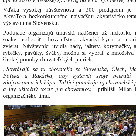
Vďaka vysokej návštevnosti a 300 predajcom je t
AkvaTera bezkonkurenčne najväčšou akvaristicko-terar
výstavou na Slovensku.
Podujatie organizujú trnavskí nadšenci už niekoľko
snahe podporiť chovateľstvo akvaristických a terari
zvierat. Návštevníci uvidia hady, jaštery, korytnačky, 
rybičky, pavúky, šváby, možnu si vybrať z množstva r
širokej ponuky chovateľských potrieb.
„Stretávajú sa tu chovatelia zo Slovenska, Čiech, M
Poľska a Rakúska, aby vystavili svoje zvieratá
záujemcom o ich kúpu. Taktiež ponúkajú aj chovateľské
a iný užitočný tovar pre chovateľov,“
priblížil Milan
organizačného tímu.