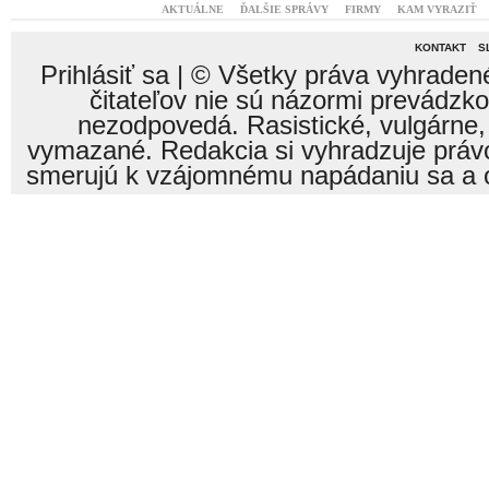
AKTUÁLNE
ĎALŠIE SPRÁVY
FIRMY
KAM VYRAZIŤ
KONTAKT
S
Prihlásiť sa
| © Všetky práva vyhraden
čitateľov nie sú názormi prevádzk
nezodpovedá. Rasistické, vulgárne,
vymazané. Redakcia si vyhradzuje právo
smerujú k vzájomnému napádaniu sa a o