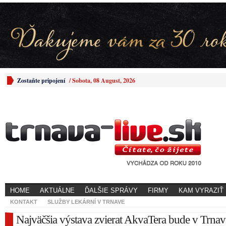
Zostaňte pripojení
/
Sobota, 08 August, 2026
HOME
AKTUÁLNE
ĎALŠIE SPRÁVY
FIRMY
KAM VYRAZIŤ
KONTAKT
SLUŽBY LEKÁRNÍ V TRNAVE
Najväčšia výstava zvierat AkvaTera bude v Trnav