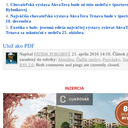
Chovateľská výstava AkvaTera bude už túto nedeľu v športove
Rybníkovej
Najväčšia chovateľská výstava AkvaTera Trnava bude v šport
10. decembra
Exotika v hale: jesenná edícia najväčšej výstavy zvierat Akva
Trnava sa uskutoční v nedeľu 25. októbra
Ulož ako PDF
Napísal
PATRIK POKORNÝ
21. apríla 2016 14:10. Článok j
zaradený do rubriky:
Aktuálne
,
Ďalšie správy
,
Pozvánky
,
Tr
RSS 2.0
. Both comments and pings are currently closed.
INZERCIA