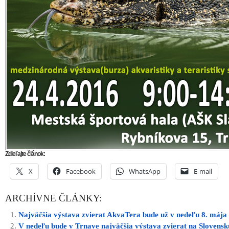
Zdieľajte článok:
X
Facebook
WhatsApp
E-mail
ARCHÍVNE ČLÁNKY:
Najväčšia výstava zvierat AkvaTera bude už v nedeľu 8. mája
V nedeľu bude v Trnave najväčšia výstava zvierat na Slovensk