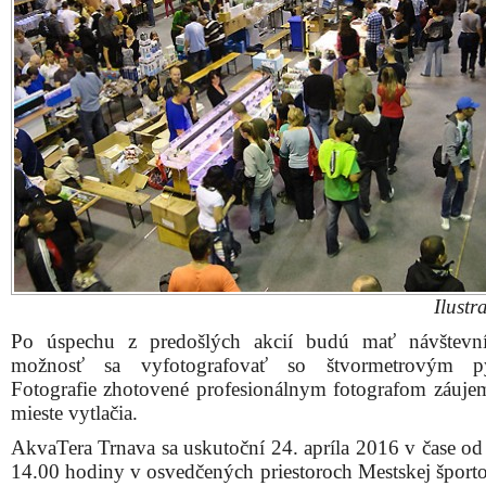
Ilustr
Po úspechu z predošlých akcií budú mať návštevní
možnosť sa vyfotografovať so štvormetrovým p
Fotografie zhotovené profesionálnym fotografom záuj
mieste vytlačia.
AkvaTera Trnava sa uskutoční 24. apríla 2016 v čase od
14.00 hodiny v osvedčených priestoroch Mestskej športo