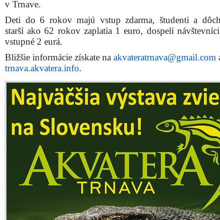
v Trnave.
Deti do 6 rokov majú vstup zdarma, študenti a dôc
starší ako 62 rokov zaplatia 1 euro, dospelí návštevníci
vstupné 2 eurá.
Bližšie informácie získate na
akvateratrnava@gmail.com
trnava.akvatera.info
.