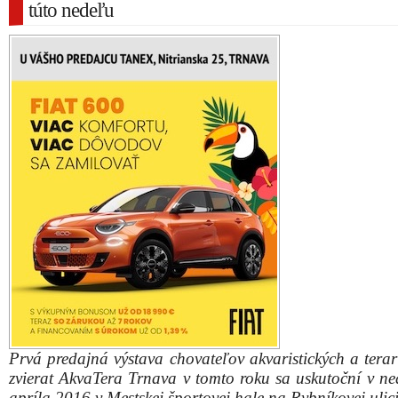
túto nedeľu
Prvá predajná výstava chovateľov akvaristických a terar
zvierat AkvaTera Trnava v tomto roku sa uskutoční v ne
apríla 2016 v Mestskej športovej hale na Rybníkovej ulici