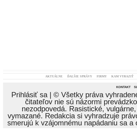
AKTUÁLNE
ĎALŠIE SPRÁVY
FIRMY
KAM VYRAZIŤ
KONTAKT
S
Prihlásiť sa
| © Všetky práva vyhraden
čitateľov nie sú názormi prevádzk
nezodpovedá. Rasistické, vulgárne,
vymazané. Redakcia si vyhradzuje právo
smerujú k vzájomnému napádaniu sa a o