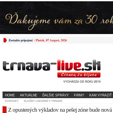
Zostaňte pripojení
/
Piatok, 07 August, 2026
HOME
AKTUÁLNE
ĎALŠIE SPRÁVY
FIRMY
KAM VYRAZIŤ
KONTAKT
SLUŽBY LEKÁRNÍ V TRNAVE
Z opustených výkladov na pešej zóne bude nová 