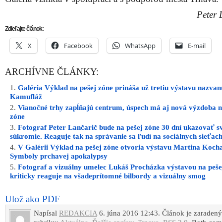
Peter 
Zdieľajte článok:
X
Facebook
WhatsApp
E-mail
ARCHÍVNE ČLÁNKY:
Galéria Výklad na pešej zóne prináša už tretiu výstavu nazvan
Kamufláž
Vianočné trhy zapĺňajú centrum, úspech má aj nová výzdoba n
zóne
Fotograf Peter Lančarič bude na pešej zóne 30 dní ukazovať s
súkromie. Reaguje tak na správanie sa ľudí na sociálnych sieťac
V Galérii Výklad na pešej zóne otvoria výstavu Martina Koch
Symboly prchavej apokalypsy
Fotograf a vizuálny umelec Lukáš Procházka výstavou na peše
kriticky reaguje na všadeprítomné bilbordy a vizuálny smog
Ulož ako PDF
Napísal
REDAKCIA
6. júna 2016 12:43. Článok je zaraden