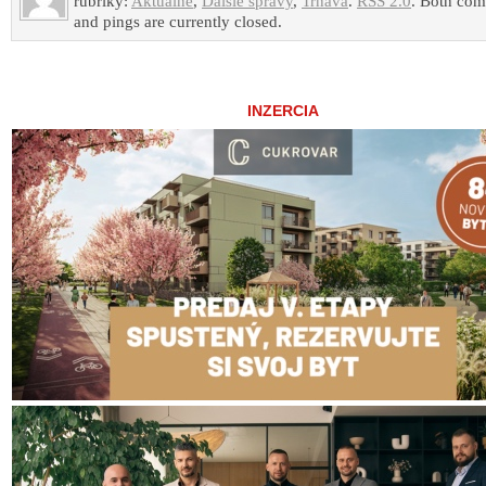
rubriky:
Aktuálne
,
Ďalšie správy
,
Trnava
.
RSS 2.0
. Both co
and pings are currently closed.
INZERCIA