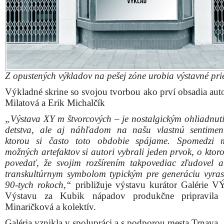
Z opustených výkladov na pešej zóne urobia výstavné pri
Výkladné skrine so svojou tvorbou ako prví obsadia auto
Milatová a Erik Michalčík
„Výstava XY m štvorcových – je nostalgickým ohliadnut
detstva, ale aj náhľadom na našu vlastnú sentiment
ktorou si často toto obdobie spájame. Spomedzi 
možných artefaktov si autori vybrali jeden prvok, o kto
povedať, že svojim rozšírením takpovediac zľudovel a
transkultúrnym symbolom typickým pre generáciu vyras
90-tych rokoch,“
približuje výstavu kurátor Galérie
Výstavu za Kubik nápadov produkčne pripravila K
Minaričková a kolektív.
Galéria vznikla v spolupráci a s podporou mesta Trnava.