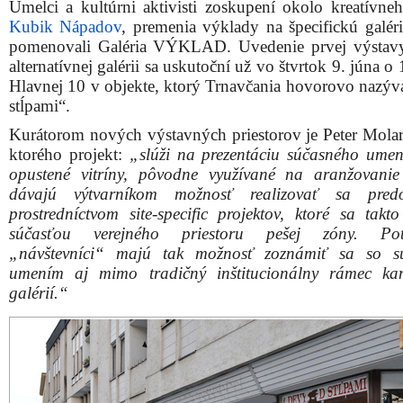
Umelci a kultúrni aktivisti zoskupení okolo kreatívneh
Kubik Nápadov
, premenia výklady na špecifickú galéri
pomenovali Galéria VÝKLAD. Uvedenie prvej výstavy
alternatívnej galérii sa uskutoční už vo štvrtok 9. júna o
Hlavnej 10 v objekte, ktorý Trnavčania hovorovo nazýv
stĺpami“.
Kurátorom nových výstavných priestorov je Peter Molar
ktorého projekt:
„slúži na prezentáciu súčasného umen
opustené vitríny, pôvodne využívané na aranžovanie
dávajú výtvarníkom možnosť realizovať sa predo
prostredníctvom site-specific projektov, ktoré sa takto
súčasťou verejného priestoru pešej zóny. Pote
„návštevníci“ majú tak možnosť zoznámiť sa so s
umením aj mimo tradičný inštitucionálny rámec ka
galérií.“