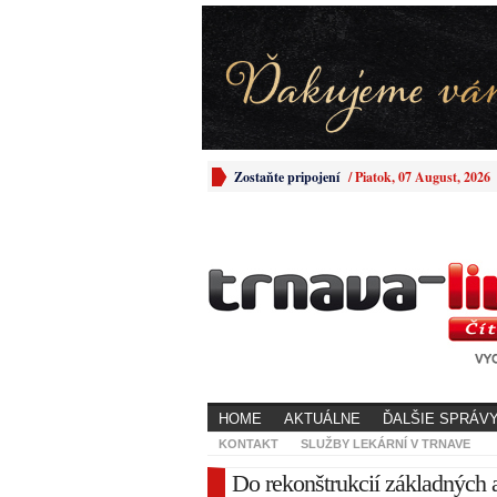
Zostaňte pripojení
/
Piatok, 07 August, 2026
HOME
AKTUÁLNE
ĎALŠIE SPRÁV
KONTAKT
SLUŽBY LEKÁRNÍ V TRNAVE
Do rekonštrukcií základných 