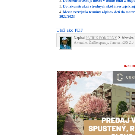
Do zelene investuje mesto v tomto roku z rozpo
Do rekonštrukcií stredných škôl investuje kraj
Mesto zverejnilo termíny zápisov detí do mat
2022/2023
Ulož ako PDF
Napísal
PATRIK POKORNÝ
2. februára 
Aktuálne
,
Ďalšie správy
,
Trnava
.
RSS 2.0
.
INZER