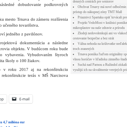
denných centrách pre seniorov
následné dobudovanie podkrovných
Obchvat Trnavy má nové odbočenie.
prístup do nákupnej zóny TMT Mall
Priaznivci Spartaka opäť krvácali pr
oku mesto Trnava do zámeru rozšírenia
Projekt VedoMost v knižnici ponúkn
 učeného tovarišstva.
mikroplastov na naše zdravie a prírodu
Zlodeji nedovolenkujú ani vo vlakoc
oví jedného z pavilónov.
cestovanie bezpečne a bez strát
ojektová dokumentácia a následne
Vážna nehoda na križovatke neďalek
krovia objektu. V budúcom roku bude
troch zranených
Trnava ponúka ľuďom originálny sp
eho vybavenia. Vybudovaním štyroch
vlnou horúčav v hľadisku zimného štad
ta školy o 100 žiakov.
Suchá nad Parnou a Ružindol získali
o v roku 2017 aj na rekonštrukciu
využijú ich na skvalitnenie verejných pri
 rekonštrukcie terás v MŠ Narcisova
pp
E-mail
u 4,7 milióna eur