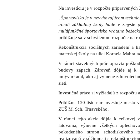
Na investíciu je v rozpočte pripravených 3
„Športovisko je v nevyhovujúcom technick
areáli základnej školy bude v zmysle 
multifunkčné športovisko vrátane bežeck
približuje sa v schválenom rozpočte na r
Rekonštrukcia sociálnych zariadení a k
materskej školy na ulici Kornela Mahra n
V rámci stavebných prác opravia poškode
budovy zápach. Zároveň dôjde aj k re
umývarkami, ako aj výmene zdravotechnik
sietí.
Investičné práce si vyžiadajú z rozpočtu as
Približne 130-tisíc eur investuje mesto 
ZUŠ M. Sch. Trnavského.
V rámci tejto akcie dôjde k celkovej v
latovania, výmene všetkých oplecho
pokodeného stropu schodiskového tr
realizovaná v súčinnosti s rekonštrukci