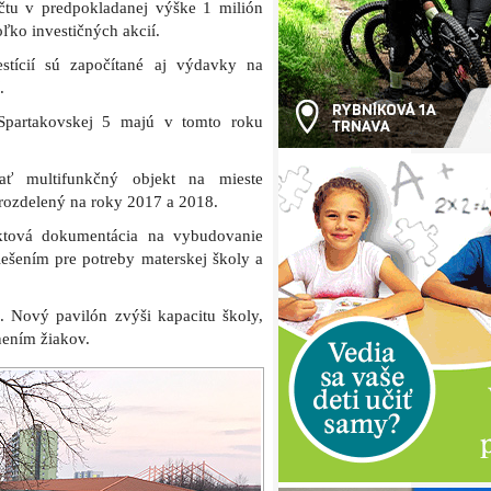
čtu v predpokladanej výške 1 milión
oľko investičných akcií.
tícií sú započítané aj výdavky na
.
 Spartakovskej 5 majú v tomto roku
ať multifunkčný objekt na mieste
rozdelený na roky 2017 a 2018.
ktová dokumentácia na vybudovanie
ešením pre potreby materskej školy a
 Nový pavilón zvýši kapacitu školy,
nením žiakov.