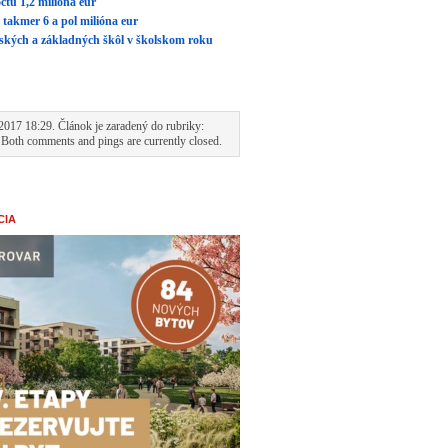
čtu 1,2 milióna eur
 takmer 6 a pol milióna eur
erských a základných škôl v školskom roku
2017 18:29. Článok je zaradený do rubriky:
 Both comments and pings are currently closed.
CIA