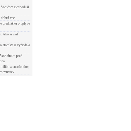
 Vodičom zjednoduší
e dobrú vec
e prednášku o vplyve
h. Ako si užiť
o atómky si vyžiadala
ôsob úniku pred
ióna
 milión z eurofondov,
estranstiev