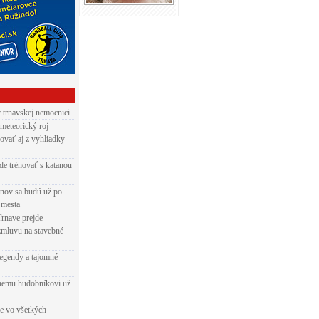
v trnavskej nemocnici
 meteorický roj
ovať aj z vyhliadky
de trénovať s katanou
nov sa budú už po
 mesta
Trnave prejde
zmluvu na stavebné
egendy a tajomné
rnemu hudobníkovi už
ie vo všetkých