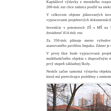
Kapitálové výdavky z mestského rozpo
200-tisíc eur chce radnica použiť na niek
V celkovom objeme plánovaných inves
vypracovanie projektových dokumentácií
Investície v priestoroch ZŠ s MŠ na
dosiahnuť 414-tisíc eur.
Za 350-tisíc plánuje mesto vybudov
asanovaného pavilónu Impaka. Zámer je 
V prvej fáze bude vypracovaná proje
multifunkčného objektu s dispozičným ri
prvý stupeň základnej školy.
Neskôr začne samotná výstavba objektu.
ktorá má pretrvávajce problémy s umiest