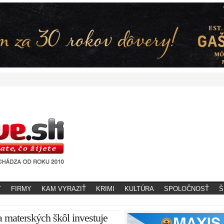
Y
FIRMY
KAM VYRAZIŤ
KRIMI
KULTÚRA
SPOLOČNOSŤ
Š
a materských škôl investuje