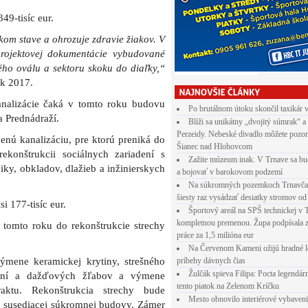
49-tisíc eur.
om stave a ohrozuje zdravie žiakov. V
projektovej dokumentácie vybudované
ého oválu a sektoru skoku do diaľky,“
ok 2017.
analizácie čaká v tomto roku budovu
Po brutálnom útoku skončil taxikár 
a Prednádraží.
Blíži sa unikátny „dvojitý súmrak“ a
Perzeidy. Nebeské divadlo môžete pozor
nú kanalizáciu, pre ktorú preniká do
Šianec nad Hlohovcom
konštrukcii sociálnych zariadení s
Zažite múzeum inak. V Trnave sa bu
y, obkladov, dlažieb a inžinierskych
a bojovať v barokovom podzemí
Na súkromných pozemkoch Trnavča
šiesty raz vysádzať desiatky stromov od
i 177-tisíc eur.
Športový areál na SPŠ technickej v 
kompletnou premenou. Župa podpísala 
v tomto roku do rekonštrukcie strechy
práce za 1,5 milióna eur
Na Červenom Kameni ožijú hradné l
ýmene keramickej krytiny, strešného
príbehy dávnych čias
Žulčák spieva Filipa: Pocta legendá
vaní a dažďových žľabov a výmene
tento piatok na Zelenom Kríčku
aktu. Rekonštrukcia strechy bude
Mesto obnovilo interiérové vybaven
ou susediacej súkromnej budovy. Zámer