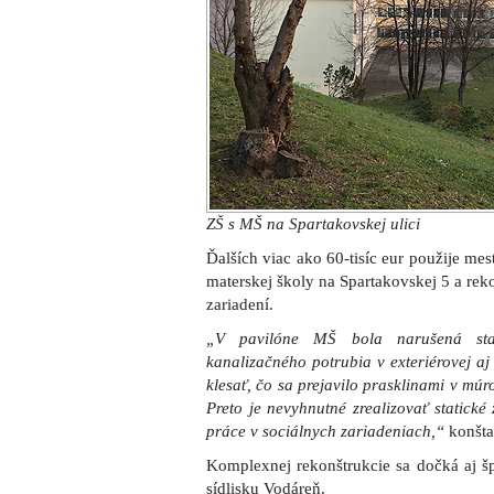
ZŠ s MŠ na Spartakovskej ulici
Ďalších viac ako 60-tisíc eur použije mes
materskej školy na Spartakovskej 5 a rek
zariadení.
„V pavilóne MŠ bola narušená sta
kanalizačného potrubia v exteriérovej aj 
klesať, čo sa prejavilo prasklinami v mú
Preto je nevyhnutné zrealizovať statick
práce v sociálnych zariadeniach,“
konšta
Komplexnej rekonštrukcie sa dočká aj šp
sídlisku Vodáreň.