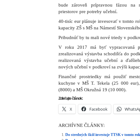
bude zároveň prípravnou fázou na 
priestorov pre potreby učební.
40-tisíc eur plánuje invesovať v tomto r
kapacity ZŠ s MŠ na Námestí Slovenského
Pribudnúť by tu mali nové triedy v podkr
V roku 2017 má byť vypracovaná pr
zrealizovaná výstavba schodišťa do pod
realizovaná výstavba učební a ďalši
nových učební v podkroví sa zvýši kapaci
Finančné prostriedky má použiť mest
kuchyne v MŠ T. Tekela (25 000 eur),
(8000) a MŠ Okružná 19 (10 000).
Zdieľajte článok:
X
Facebook
WhatsA
ARCHÍVNE ČLÁNKY:
Do stredných škôl investuje TTSK v tomto rok