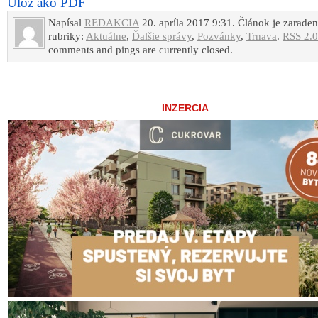
Ulož ako PDF
Napísal
REDAKCIA
20. apríla 2017 9:31. Článok je zarade
rubriky:
Aktuálne
,
Ďalšie správy
,
Pozvánky
,
Trnava
.
RSS 2.0
comments and pings are currently closed.
INZERCIA