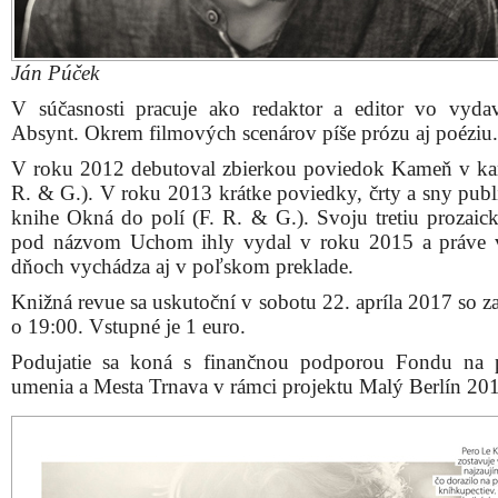
Ján Púček
V súčasnosti pracuje ako redaktor a editor vo vydav
Absynt. Okrem filmových scenárov píše prózu aj poéziu.
V roku 2012 debutoval zbierkou poviedok Kameň v ka
R. & G.). V roku 2013 krátke poviedky, črty a sny publ
knihe Okná do polí (F. R. & G.). Svoju tretiu prozaic
pod názvom Uchom ihly vydal v roku 2015 a práve 
dňoch vychádza aj v poľskom preklade.
Knižná revue sa uskutoční v sobotu 22. apríla 2017 so z
o 19:00. Vstupné je 1 euro.
Podujatie sa koná s finančnou podporou Fondu na 
umenia a Mesta Trnava v rámci projektu Malý Berlín 20