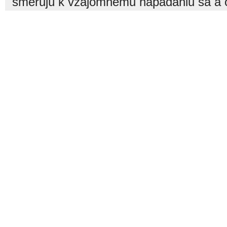
smerujú k vzájomnému napádaniu sa a o