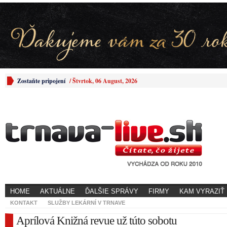
Zostaňte pripojení
/
Štvrtok, 06 August, 2026
HOME
AKTUÁLNE
ĎALŠIE SPRÁVY
FIRMY
KAM VYRAZIŤ
KONTAKT
SLUŽBY LEKÁRNÍ V TRNAVE
Aprílová Knižná revue už túto sobotu