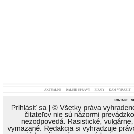
AKTUÁLNE
ĎALŠIE SPRÁVY
FIRMY
KAM VYRAZIŤ
KONTAKT
S
Prihlásiť sa
| © Všetky práva vyhraden
čitateľov nie sú názormi prevádzk
nezodpovedá. Rasistické, vulgárne,
vymazané. Redakcia si vyhradzuje právo