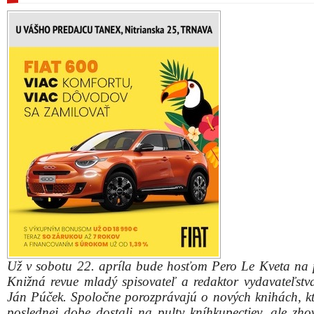
Už v sobotu 22. apríla bude hosťom Pero Le Kveta na 
Knižná revue mladý spisovateľ a redaktor vydavateľstv
Ján Púček. Spoločne porozprávajú o nových knihách, kt
poslednej dobe dostali na pulty kníhkupectiev, ale zho