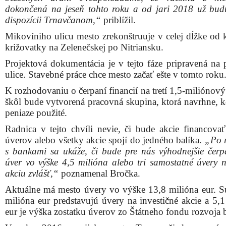
dokončená na jeseň tohto roku a od jari 2018 už bud
dispozícii Trnavčanom,“
priblížil.
Mikovíniho ulicu mesto zrekonštruuje v celej dĺžke od 
križovatky na Zelenečskej po Nitriansku.
Projektová dokumentácia je v tejto fáze pripravená na 
ulice. Stavebné práce chce mesto začať ešte v tomto roku
K rozhodovaniu o čerpaní financií na tretí 1,5-miliónov
škôl bude vytvorená pracovná skupina, ktorá navrhne, 
peniaze použité.
Radnica v tejto chvíli nevie, či bude akcie financovať
úverov alebo všetky akcie spojí do jedného balíka.
„Po 
s bankami sa ukáže, či bude pre nás výhodnejšie čerp
úver vo výške 4,5 milióna alebo tri samostatné úvery 
akciu zvlášť,“
poznamenal Bročka.
Aktuálne má mesto úvery vo výške 13,8 milióna eur. 
milióna eur predstavujú úvery na investičné akcie a 5,1
eur je výška zostatku úverov zo Štátneho fondu rozvoja 