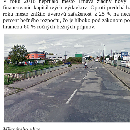
V roku 2016 neprijalo mesto Trnava žiadny nový 
financovanie kapitálových výdavkov. Oproti predchád
roku mesto znížilo úverovú zaťaženosť z 25 % na nec
percent bežného rozpočtu, čo je hlboko pod zákonom p
hranicou 60 % ročných bežných príjmov.
Mikovíniho ulica