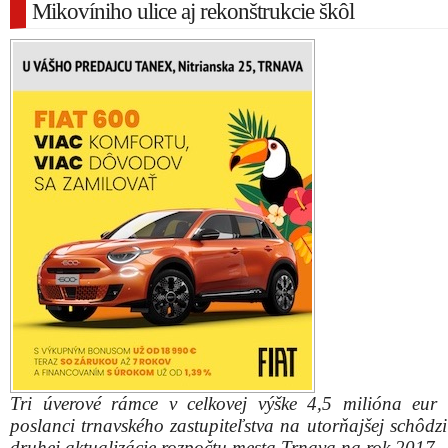
Mikovíniho ulice aj rekonštrukcie škôl
Tri úverové rámce v celkovej výške 4,5 milióna eur s
poslanci trnavského zastupiteľstva na utorňajšej schôdz
druhej aktualizácie rozpočtu mesta Trnava na rok 2017.