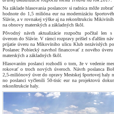
Na základe hlasovania poslancov si radnica môže zobrať
hodnote do 1,5 milióna eur na modernizáciu športovéh
Slávie, a v rovnakej výške aj na rekonštrukciu Mikivínih
na obnovy materských a základných škôl.
Pôvodný návrh aktualizácie rozpočtu počítal len 
úverom do Slávie. V rámci rozpravy prišiel s ďalším ná
prijatie úveru na Mikovíniho ulicu Klub nezávislých po
Poslanec Pobiecký navrhol financovať z nového úver
materských a základných škôl.
Hlasovaním poslanci rozhodli o tom, že v vedenie me
rokovať o troch nových úveroch. Návrh poslanca Bo
2,5-miliónový úver do opravy Mestskej športovej haly ne
no poslanci vyčlenili 50-tisíc eur na projektovú doku
rekonštrukcie haly.