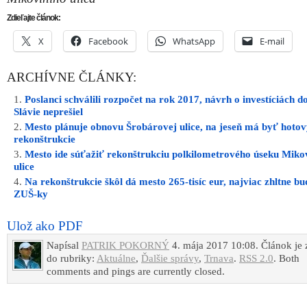
Zdieľajte článok:
X
Facebook
WhatsApp
E-mail
ARCHÍVNE ČLÁNKY:
Poslanci schválili rozpočet na rok 2017, návrh o investíciách d
Slávie neprešiel
Mesto plánuje obnovu Šrobárovej ulice, na jeseň má byť hotov
rekonštrukcie
Mesto ide súťažiť rekonštrukciu polkilometrového úseku Miko
ulice
Na rekonštrukcie škôl dá mesto 265-tisíc eur, najviac zhltne b
ZUŠ-ky
Ulož ako PDF
Napísal
PATRIK POKORNÝ
4. mája 2017 10:08. Článok je
do rubriky:
Aktuálne
,
Ďalšie správy
,
Trnava
.
RSS 2.0
. Both
comments and pings are currently closed.