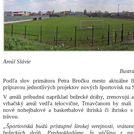
Areál Slávie
Ilustr
Podľa slov primátora Petra Bročku mesto aktuálne fi
prípravou jednotlivých projektov nových športovísk na S
V areáli pribudnú napríklad bežecké dráhy, zrenovujú a
vrhačský areál vedľa telocvične, Trnavčanom by mali s
nové nohejbalové a basketbalové ihriská či ihrisko 
trávou.
„Športoviská budú prístupné širokej verejnosti, vrátan
bežeckých dráh. Predpokladáme, že väčšina z ni