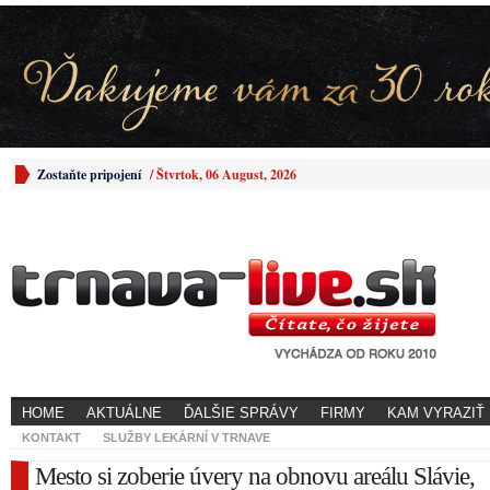
Zostaňte pripojení
/
Štvrtok, 06 August, 2026
HOME
AKTUÁLNE
ĎALŠIE SPRÁVY
FIRMY
KAM VYRAZIŤ
KONTAKT
SLUŽBY LEKÁRNÍ V TRNAVE
Mesto si zoberie úvery na obnovu areálu Slávie,