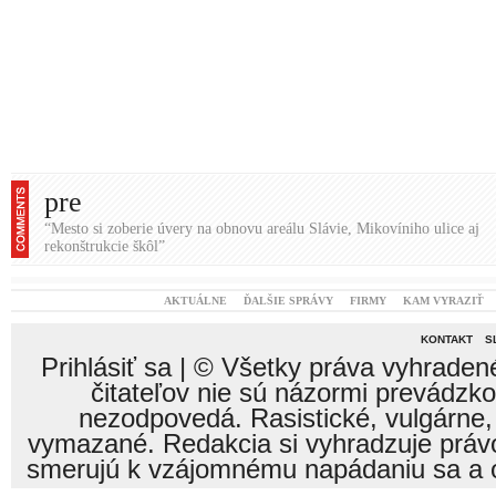
pre
“Mesto si zoberie úvery na obnovu areálu Slávie, Mikovíniho ulice aj
rekonštrukcie škôl”
AKTUÁLNE
ĎALŠIE SPRÁVY
FIRMY
KAM VYRAZIŤ
KONTAKT
S
Prihlásiť sa
| © Všetky práva vyhraden
čitateľov nie sú názormi prevádzk
nezodpovedá. Rasistické, vulgárne,
vymazané. Redakcia si vyhradzuje právo
smerujú k vzájomnému napádaniu sa a o