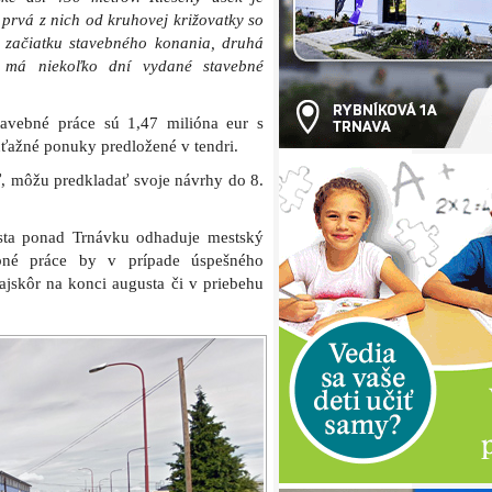
s Priemyselnou
Reprofoto: Google Street View
ez Trnávku) je rozdelený do štyroch
i miestnej komunikácie, rekonštrukcia
 osvetlenie.
ých prác počas prvej etapy je nutné,
ávierky dopravy na Mikovíniho ulici.