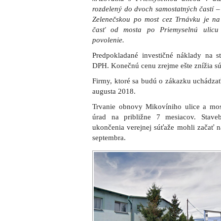
Mikovíniho ulicu opravia po križovatku 
Prvá etapa (úsek Zelenečská – most c
stavebných objektov – rekonštrukcia čast
mosta, odvodnenie komunikácie a verejné
„Vzhľadom na rozsah a náročnosť stavebn
aby boli práce vykonávané za úplnej uz