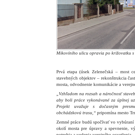
Projekt uvažuje s dočasným presm
obchádzkovú trasu,“
pripomína mesto Tr
Zemné práce budú spočívať vo vybúraní
okolí mosta pre úpravy a spevnenie, v
potrubia a vedenia verejného osvetlenia.
Na mostnom objekte dôjde k odbúraniu
vrátane vozovky a záchytných zariad
uskutočnené demolácie najmä vozovkovýc
Druhá etapa (od mosta po Priemyselnú) p
južnej strane cesty, na severnej strane bu
Práce sa budú realizovať za čiastoč
premávky od staveniska.
Táto časť je rozdelená na stavebné obj
Zeleň, Verejné osvetlenie, Ochrana pod
vedenia.
Komunikácia bude široká 8,5 metra so ší
Úsek bude čiastočne vybúraný a nahrad
časti sa sfrézuje obrusná vrstva, ktorá b