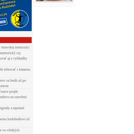
v trnavskej nemocnici
 meteorický roj
ovať aj z vyhliadky
de trénovať s katanou
nov sa budú už po
 mesta
Trnave prejde
zmluvu na stavebné
egendy a tajomné
rnemu hudobníkovi už
ie vo všetkých