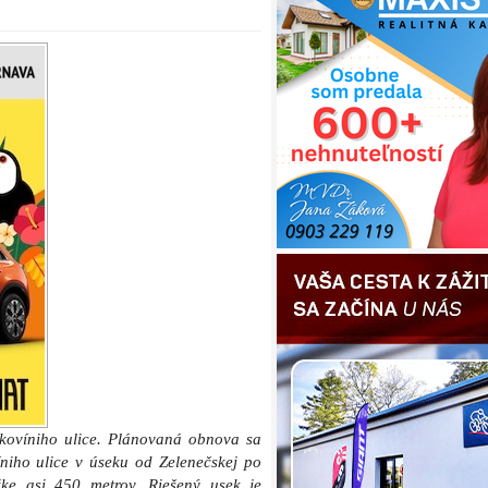
kovíniho ulice. Plánovaná obnova sa
íniho ulice v úseku od Zelenečskej po
žke asi 450 metrov. Riešený usek je
prvá z nich od kruhovej križovatky so
 začiatku stavebného konania, druhá
 má niekoľko dní vydané stavebné
tavebné práce sú 1,47 milióna eur s
ťažné ponuky predložené v tendri.
, môžu predkladať svoje návrhy do 8.
sta ponad Trnávku odhaduje mestský
ebné práce by v prípade úspešného
ajskôr na konci augusta či v priebehu