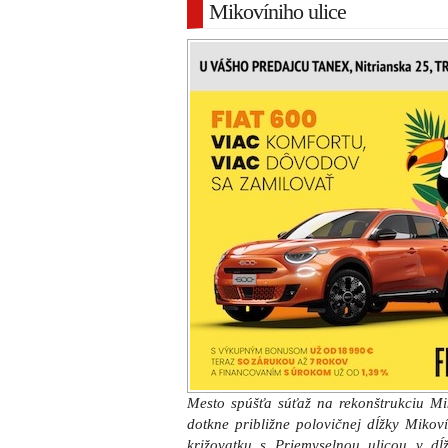
Mikovíniho ulice
Mesto spúšťa súťaž na rekonštrukciu Mi
dotkne približne polovičnej dĺžky Mikov
križovatku s Priemyselnou ulicou v dĺ
rozdelený do dvoch samostatných častí – 
Zelenečskou po most cez Trnávku je na
časť od mosta po Priemyselnú ulicu
povolenie.
Predpokladané investičné náklady na s
DPH. Konečnú cenu zrejme ešte znížia sú
Firmy, ktoré sa budú o zákazku uchádzať
augusta 2018.
Trvanie obnovy Mikovíniho ulice a mo
úrad na približne 7 mesiacov. Stav
ukončenia verejnej súťaže mohli začať n
septembra.