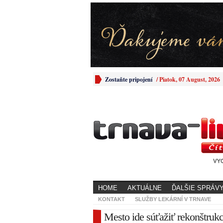
Zostaňte pripojení
/
Piatok, 07 August, 2026
HOME
AKTUÁLNE
ĎALŠIE SPRÁV
KONTAKT
SLUŽBY LEKÁRNÍ V TRNAVE
Mesto ide súťažiť rekonštruk