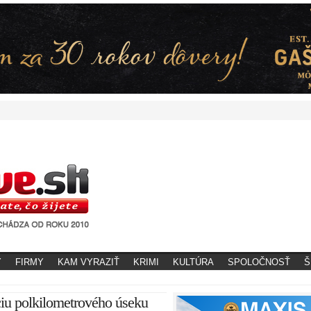
Y
FIRMY
KAM VYRAZIŤ
KRIMI
KULTÚRA
SPOLOČNOSŤ
Š
ciu polkilometrového úseku