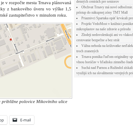
denných centrách pre seniorov
Obchvat Trnavy má nové odbočenie.
prístup do nákupnej zóny TMT Mall
pp
E-mail
Priaznivci Spartaka opäť krvácali pr
Projekt VedoMost v knižnici ponúkn
mikroplastov na naše zdravie a prírodu
Zlodeji nedovolenkujú ani vo vlakoc
cestovanie bezpečne a bez strát
 most uzavrú a opravia v roku 2019
Vážna nehoda na križovatke neďalek
uára na tri mesiace časť Mikovíniho ulice
troch zranených
 mosta cez Trnávku je v stavebnom konaní
Trnava ponúka ľuďom originálny sp
, Mikovíniho ulice aj rekonštrukcie škôl
vlnou horúčav v hľadisku zimného štad
 Mikovíniho ulice do Modranky má byť hotové v
Suchá nad Parnou a Ružindol získali
využijú ich na skvalitnenie verejných pri
8 2:24. Článok je zaradený do rubriky:
Aktuálne
,
ents and pings are currently closed.
CIA