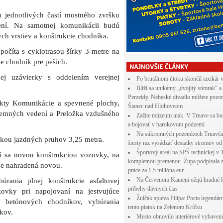
rania plnej konštrukcie asfaltovej
zovky pri napojovaní na jestvujúce
a betónových chodníkov, vybúrania
kov.
 je v rozpočte mesta Trnava plánovaná
edky z bankového úveru vo výške 1,5
estské zastupiteľstvo v minulom roku.
Po brutálnom útoku skončil taxikár 
Blíži sa unikátny „dvojitý súmrak“ a
Perzeidy. Nebeské divadlo môžete pozor
Šianec nad Hlohovcom
Zažite múzeum inak. V Trnave sa bu
a bojovať v barokovom podzemí
Na súkromných pozemkoch Trnavča
šiesty raz vysádzať desiatky stromov od
Športový areál na SPŠ technickej v 
kompletnou premenou. Župa podpísala 
práce za 1,5 milióna eur
Na Červenom Kameni ožijú hradné l
príbehy dávnych čias
Žulčák spieva Filipa: Pocta legendá
tento piatok na Zelenom Kríčku
Mesto obnovilo interiérové vybaven
 približne polovice Mikovíniho ulice