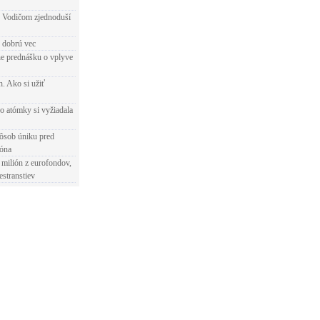
 Vodičom zjednoduší
e dobrú vec
e prednášku o vplyve
h. Ako si užiť
o atómky si vyžiadala
ôsob úniku pred
ióna
 milión z eurofondov,
estranstiev