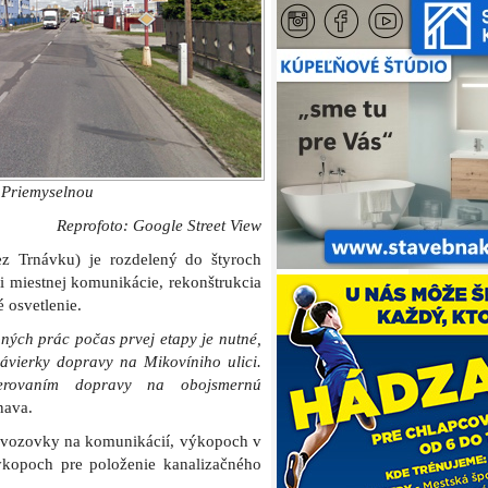
erovaním dopravy na obojsmernú
nava.
 vozovky na komunikácií, výkopoch v
ýkopoch pre položenie kanalizačného
 jednotlivých častí mostného zvršku
ení. Na samotnej komunikácii budú
h vrstiev a konštrukcie chodníka.
očíta s cyklotrasou šírky 3 metre na
de chodník pre peších.
nej uzávierky s oddelením verejnej
ekty Komunikácie a spevnené plochy,
zemných vedení a Preložka vzdušného
rkou jazdných pruhov 3,25 metra.
í sa novou konštrukciou vozovky, na
ude nahradená novou.