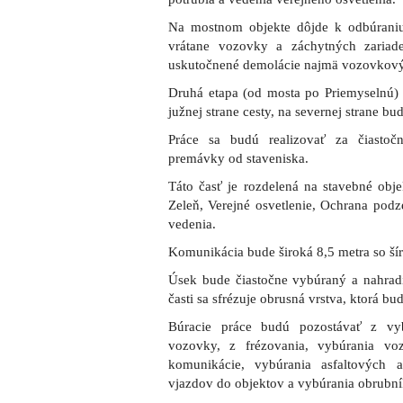
Búracie práce budú pozostávať z vybú
vozovky, z frézovania, vybúrania vo
komunikácie, vybúrania asfaltových 
vjazdov do objektov a vybúrania obrubní
Na rekonštrukciu Mikovíniho ulice, ktorá
v roku 2018, majú byť použité prostri
milióna eur, prijatie ktorého schválilo m
Aktuálne plánovaná rekonštrukcia sa týka