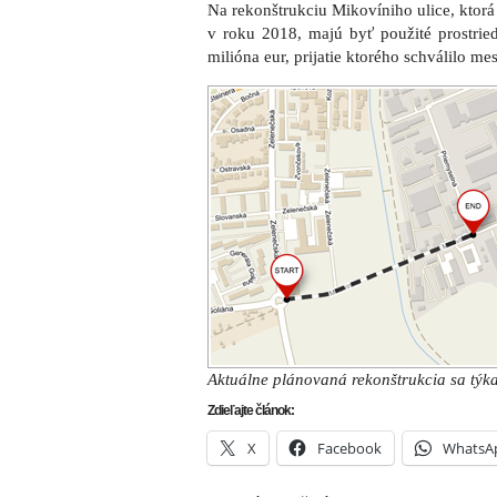
Zdieľajte článok:
X
Facebook
WhatsA
ARCHÍVNE ČLÁNKY:
Začína obnova prvého úseku Mikovíniho ulice,
Pre rekonštrukciu cesty a mosta uzavrú 4. febr
Rekonštrukcia časti Mikovíniho ulice vrátane
Mesto si zoberie úvery na obnovu areálu Slávie
Osvetlenie cestičky pre chodcov a cyklistov z
lete, mesto vybralo zhotoviteľa
Ulož ako PDF
Napísal
PATRIK POKORNÝ
19. júla 201
Ďalšie správy
,
Trnava
.
RSS 2.0
. Both comm
INZER