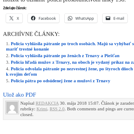
Zdieľajte článok:
X
Facebook
WhatsApp
E-mail
ARCHÍVNE ČLÁNKY:
Polícia vyhlásila pátranie po troch osobách. Majú sa vyhýbať s
mariť trestné konanie
Polícia vyhlásila pátranie po ženách z Trnavy a Piešťan
Polícia hľadá mužov z Trnavy, na oboch je vydaný príkaz na z
Polícia odvolala pátranie po nezvestnej žene, po štyroch dňoch 
k svojim deťom
Polícia pátra po odsúdenej žene a mužovi z Trnavy
Ulož ako PDF
Napísal
REDAKCIA
30. mája 2018 15:07. Článok je zarade
rubriky:
Krimi
.
RSS 2.0
. Both comments and pings are curre
closed.