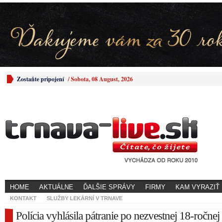
Zostaňte pripojení
/
Sobota, 08 August, 2026
HOME
AKTUÁLNE
ĎALŠIE SPRÁVY
FIRMY
KAM VYRAZIŤ
KONTAKT
SLUŽBY LEKÁRNÍ V TRNAVE
Polícia vyhlásila pátranie po nezvestnej 18-ročnej