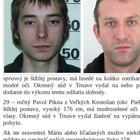
vpravo)
je štíhlej postavy, má hnedé na krátko ostrihan
modré oči. Okresný súd v Trnave vydal na neho pr
dodanie do výkonu trestu odňatia slobody.
29 – ročný Pavol Pikna z Veľkých Kostolian (okr. Pieš
štíhlej postavy, vysoký 176 cm, má modrozelené oči 
vlasy. Okresný súd v Trnave vydal žiadosť na vypátra
pobytu.
Ak ste nezvestnú Máriu alebo hľadaných mužov niekde
môžete to oznámiť polícii prostredníctvom linky 158.