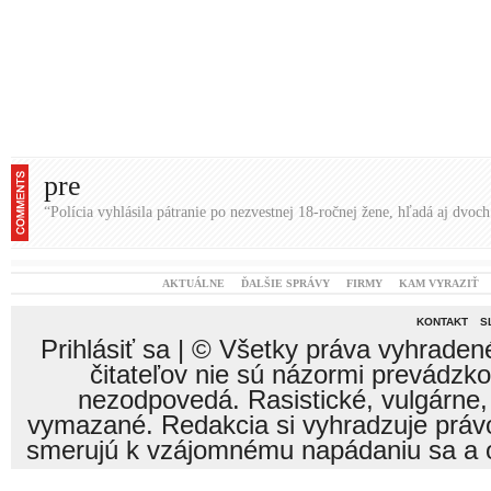
pre
“Polícia vyhlásila pátranie po nezvestnej 18-ročnej žene, hľadá aj dvo
AKTUÁLNE
ĎALŠIE SPRÁVY
FIRMY
KAM VYRAZIŤ
KONTAKT
S
Prihlásiť sa
| © Všetky práva vyhraden
čitateľov nie sú názormi prevádzk
nezodpovedá. Rasistické, vulgárne,
vymazané. Redakcia si vyhradzuje právo
smerujú k vzájomnému napádaniu sa a o