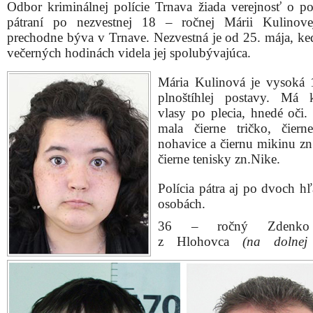
Odbor kriminálnej polície Trnava žiada verejnosť o p
pátraní po nezvestnej 18 – ročnej Márii Kulinove
prechodne býva v Trnave. Nezvestná je od 25. mája, ke
večerných hodinách videla jej spolubývajúca.
Mária Kulinová je vysoká
plnoštíhlej postavy. Má 
vlasy po plecia, hnedé oči.
mala čierne tričko, čiern
nohavice a čiernu mikinu zn
čierne tenisky zn.Nike.
Polícia pátra aj po dvoch h
osobách.
36 – ročný Zdenko
z Hlohovca
(na dolnej