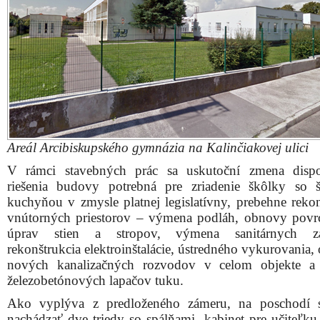
Areál Arcibiskupského gymnázia na Kalinčiakovej ulici
V rámci stavebných prác sa uskutoční zmena dispo
riešenia budovy potrebná pre zriadenie škôlky so 
kuchyňou v zmysle platnej legislatívny, prebehne rekon
vnútorných priestorov – výmena podláh, obnovy pov
úprav stien a stropov, výmena sanitárnych zar
rekonštrukcia elektroinštalácie, ústredného vykurovania,
nových kanalizačných rozvodov v celom objekte a
železobetónových lapačov tuku.
Ako vyplýva z predloženého zámeru, na poschodí 
nachádzať dve triedy so spálňami, kabinet pre učiteľku 