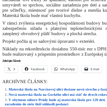
umyváreň so sprchou, sociálne zariadenia pre detí a sa
pre učiteľky, miestnosť pre tvorivé dielne a menšia k
Materská škola bude mať vlastnú kuchyňu.
V rámci zvýšenia energetickej hospodárnosti budovy bu
zabezpečeniu súladu s platnými teplotechnickými 
zateplený obvodový plášť budovy a plochá strecha.
Projekt počíta aj so sadovými úpravami v exteriéri.
Náklady na rekonštrukciu dosiahnu 550-tisíc eur s DPH,
bude realizovaný s prispením prostriedkov z Európskej ú
Zdieľajte článok:
X
Facebook
WhatsApp
E-mail
ARCHÍVNE ČLÁNKY:
Materská škola na Narcisovej ulici dostane novú strechu a fas
Nová materská škola na Gorkého ulici má stáť do dvoch roko
V obytnom súbore Prúdy bude aj materská škola pre 120 detí. 
zaradením do siete škôl súhlasili poslanci