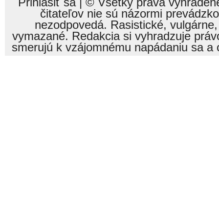
Prihlásiť sa
| © Všetky práva vyhraden
čitateľov nie sú názormi prevádzk
nezodpovedá. Rasistické, vulgárne,
vymazané. Redakcia si vyhradzuje právo
smerujú k vzájomnému napádaniu sa a o