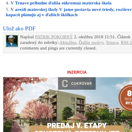
V Trnave pribudne ďalšia súkromná materská škola
V areáli materskej školy V jame postavia nové triedy, rozširo
kapacít plánujú aj v ďalších škôlkach
Ulož ako PDF
Napísal
PATRIK POKORNÝ
2. októbra 2018 11:51. Článok 
zaradený do rubriky:
Aktuálne
,
Ďalšie správy
,
Trnava
.
RSS 2
comments and pings are currently closed.
INZERCIA