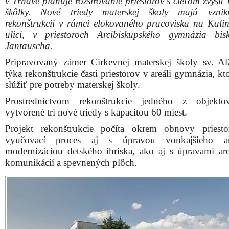
v Trnave plánuje rozširovanie priestorov s cieľom zvýšiť
škôlky. Nové triedy materskej školy majú vzni
rekonštrukcii v rámci elokovaného pracoviska na Kalin
ulici, v priestoroch Arcibiskupského gymnázia bi
Jantauscha.
Pripravovaný zámer Cirkevnej materskej školy sv. Al
týka rekonštrukcie časti priestorov v areáli gymnázia, k
slúžiť pre potreby materskej školy.
Prostredníctvom rekonštrukcie jedného z objekt
vytvorené tri nové triedy s kapacitou 60 miest.
Projekt rekonštrukcie počíta okrem obnovy priest
vyučovací proces aj s úpravou vonkajšieho a
modernizáciou detského ihriska, ako aj s úpravami ar
komunikácií a spevnených plôch.