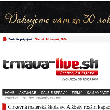
Zostaňte pripojení
/
Štvrtok, 06 August, 2026
HOME
AKTUÁLNE
ĎALŠIE SPRÁVY
FIRMY
KAM VYRAZIŤ
KONTAKT
SLUŽBY LEKÁRNÍ V TRNAVE
Cirkevná materská škola sv. Alžbety rozšíri kapaci