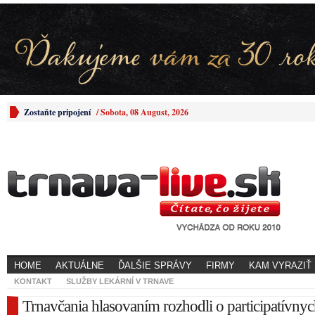
Zostaňte pripojení
/
Sobota, 08 August, 2026
HOME
AKTUÁLNE
ĎALŠIE SPRÁVY
FIRMY
KAM VYRAZIŤ
KONTAKT
SLUŽBY LEKÁRNÍ V TRNAVE
Trnavčania hlasovaním rozhodli o participatívny