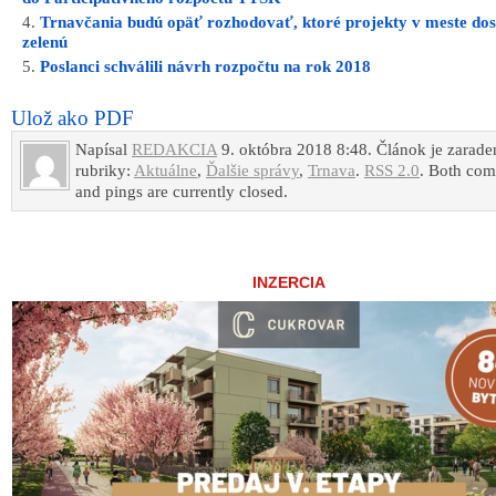
Trnavčania budú opäť rozhodovať, ktoré projekty v meste do
zelenú
Poslanci schválili návrh rozpočtu na rok 2018
Ulož ako PDF
Napísal
REDAKCIA
9. októbra 2018 8:48. Článok je zarade
rubriky:
Aktuálne
,
Ďalšie správy
,
Trnava
.
RSS 2.0
. Both co
and pings are currently closed.
INZERCIA