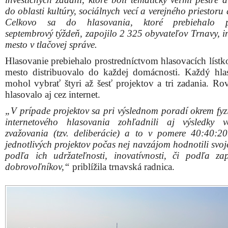
do oblasti kultúry, sociálnych vecí a verejného priestoru 
Celkovo sa do hlasovania, ktoré prebiehalo p
septembrový týždeň, zapojilo 2 325 obyvateľov Trnavy, i
mesto v tlačovej správe.
Hlasovanie prebiehalo prostredníctvom hlasovacích lístk
mesto distribuovalo do každej domácnosti. Každý hlas
mohol vybrať štyri až šesť projektov a tri zadania. Ro
hlasovalo aj cez internet.
„V prípade projektov sa pri výslednom poradí okrem fyz
internetového hlasovania zohľadnili aj výsledky v
zvažovania (tzv. deliberácie) a to v pomere 40:40:20
jednotlivých projektov počas nej navzájom hodnotili svo
podľa ich udržateľnosti, inovatívnosti, či podľa zap
dobrovoľníkov,“
priblížila trnavská radnica.