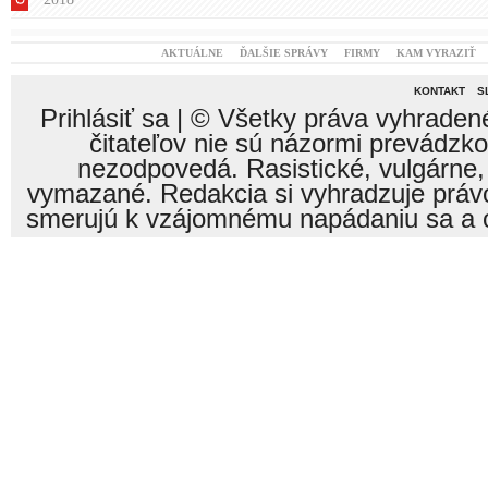
AKTUÁLNE
ĎALŠIE SPRÁVY
FIRMY
KAM VYRAZIŤ
KONTAKT
S
Prihlásiť sa
| © Všetky práva vyhraden
čitateľov nie sú názormi prevádzk
nezodpovedá. Rasistické, vulgárne,
vymazané. Redakcia si vyhradzuje právo
smerujú k vzájomnému napádaniu sa a o