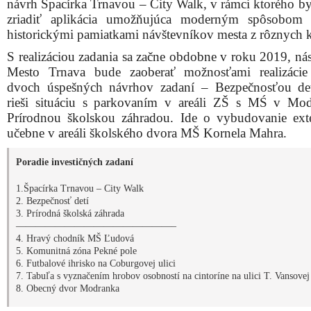
návrh Špacírka Trnavou – City Walk, v rámci ktorého by
zriadiť aplikácia umožňujúca moderným spôsobom p
historickými pamiatkami návštevníkov mesta z rôznych k
S realizáciou zadania sa začne obdobne v roku 2019, nás
Mesto Trnava bude zaoberať možnosťami realizácie
dvoch úspešných návrhov zadaní – Bezpečnosťou det
rieši situáciu s parkovaním v areáli ZŠ s MŚ v Mo
Prírodnou školskou záhradou. Ide o vybudovanie exte
učebne v areáli školského dvora MŠ Kornela Mahra.
Poradie investičných zadaní
1.Špacírka Trnavou – City Walk
2. Bezpečnosť detí
3. Prírodná školská záhrada
————————————————–
4. Hravý chodník MŠ Ľudová
5. Komunitná zóna Pekné pole
6. Futbalové ihrisko na Coburgovej ulici
7. Tabuľa s vyznačením hrobov osobností na cintoríne na ulici T. Vansovej
8. Obecný dvor Modranka