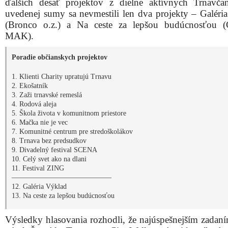
ďalších desať projektov z dielne aktívnych Trnavč
uvedenej sumy sa nevmestili len dva projekty – Galéri
(Bronco o.z.) a Na ceste za lepšou budúcnosťou (
MAK).
Poradie občianskych projektov
1. Klienti Charity upratujú Trnavu
2. Ekošatník
3. Zaži trnavské remeslá
4. Rodová aleja
5. Škola života v komunitnom priestore
6. Mačka nie je vec
7. Komunitné centrum pre stredoškolákov
8. Trnava bez predsudkov
9. Divadelný festival SCENA
10. Celý svet ako na dlani
11. Festival ZING
——————————————
12. Galéria Výklad
13. Na ceste za lepšou budúcnosťou
Výsledky hlasovania rozhodli, že najúspešnejším zadaním