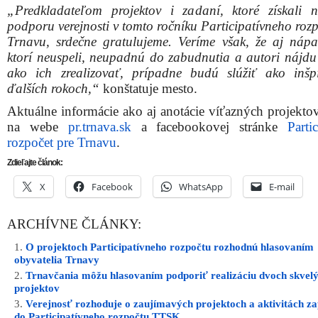
„Predkladateľom projektov i zadaní, ktoré získali n
podporu verejnosti v tomto ročníku Participatívneho roz
Trnavu, srdečne gratulujeme. Veríme však, že aj nápa
ktorí neuspeli, neupadnú do zabudnutia a autori nájdu
ako ich zrealizovať, prípadne budú slúžiť ako inšp
ďalších rokoch,“
konštatuje mesto.
Aktuálne informácie ako aj anotácie víťazných projektov
na webe
pr.trnava.sk
a facebookovej stránke
Parti
rozpočet pre Trnavu
.
Zdieľajte článok:
X
Facebook
WhatsApp
E-mail
ARCHÍVNE ČLÁNKY:
O projektoch Participatívneho rozpočtu rozhodnú hlasovaním
obyvatelia Trnavy
Trnavčania môžu hlasovaním podporiť realizáciu dvoch skvel
projektov
Verejnosť rozhoduje o zaujímavých projektoch a aktivitách z
do Participatívneho rozpočtu TTSK