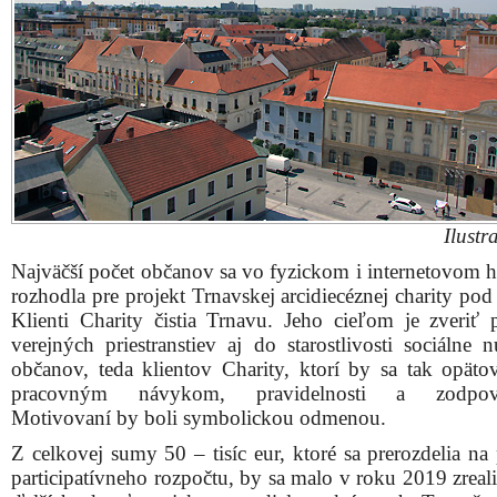
Ilustr
Najväčší počet občanov sa vo fyzickom i internetovom h
rozhodla pre projekt Trnavskej arcidiecéznej charity po
Klienti Charity čistia Trnavu. Jeho cieľom je zveriť 
verejných priestranstiev aj do starostlivosti sociálne 
občanov, teda klientov Charity, ktorí by sa tak opätov
pracovným návykom, pravidelnosti a zodpove
Motivovaní by boli symbolickou odmenou.
Z celkovej sumy 50 – tisíc eur, ktoré sa prerozdelia na
participatívneho rozpočtu, by sa malo v roku 2019 zreal