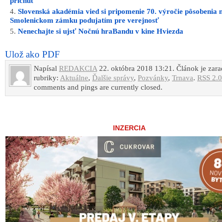
príchuť
Slovenská akadémia vied si pripomenie 70. výročie pôsobenia 
Smolenickom zámku podujatím pre verejnosť
Nenechajte si ujsť Nočnú hraBandu v kine Hviezda
Ulož ako PDF
Napísal
REDAKCIA
22. októbra 2018 13:21. Článok je zar
rubriky:
Aktuálne
,
Ďalšie správy
,
Pozvánky
,
Trnava
.
RSS 2.0
comments and pings are currently closed.
INZERCIA