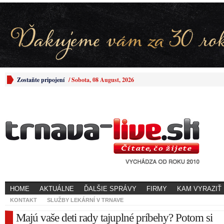
Zostaňte pripojení
/
Sobota, 08 August, 2026
HOME
AKTUÁLNE
ĎALŠIE SPRÁVY
FIRMY
KAM VYRAZIŤ
KONTAKT
SLUŽBY LEKÁRNÍ V TRNAVE
Majú vaše deti rady tajuplné príbehy? Potom si