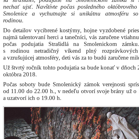
nechať ujsť. Navštívte počas posledného októbrového
Smolenice a vychutnajte si unikátnu atmosféru so
rodinou.
Do detailov vycibrené kostýmy, hojne vyzdobené priest
najmä talentovaní herci a tanečníci, vás zaručene vtiahn
počas podujatia Strašidlá na Smolenickom zámku.
s rodinou netradičný víkend plný rozprávkových
a vzrušujúcej atmosféry, deti vás za to budú zaručene mil
Už štvrtý ročník tohto podujatia sa bude konať v dňoch 
októbra 2018.
Počas soboty bude Smolenický zámok verejnosti sprí
od 11.00 do 22.00 h., v nedeľu otvorí svoje brány už o 
a uzatvorí ich o 19.00 h.