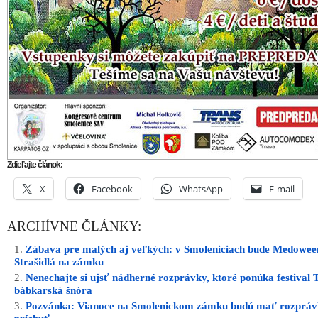
Zdieľajte článok:
X
Facebook
WhatsApp
E-mail
ARCHÍVNE ČLÁNKY:
Zábava pre malých aj veľkých: v Smoleniciach bude Medowee
Strašidlá na zámku
Nenechajte si ujsť nádherné rozprávky, ktoré ponúka festival
bábkarská šnóra
Pozvánka: Vianoce na Smolenickom zámku budú mať rozprá