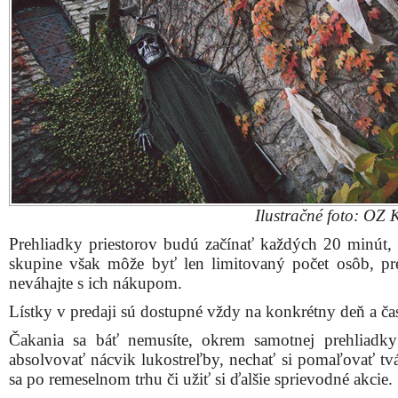
Ilustračné foto: OZ 
Prehliadky priestorov budú začínať každých 20 minút, 
skupine však môže byť len limitovaný počet osôb, pr
neváhajte s ich nákupom.
Lístky v predaji sú dostupné vždy na konkrétny deň a ča
Čakania sa báť nemusíte, okrem samotnej prehliadk
absolvovať nácvik lukostreľby, nechať si pomaľovať tvár
sa po remeselnom trhu či užiť si ďalšie sprievodné akcie