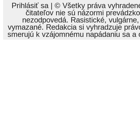
Prihlásiť sa
| © Všetky práva vyhraden
čitateľov nie sú názormi prevádzk
nezodpovedá. Rasistické, vulgárne,
vymazané. Redakcia si vyhradzuje právo
smerujú k vzájomnému napádaniu sa a o