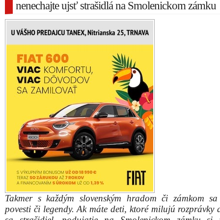
nenechajte ujsť strašidlá na Smolenickom zámku
Takmer s každým slovenským hradom či zámkom sa 
povesti či legendy. Ak máte deti, ktoré milujú rozprávky
sa strašidiel, podujatie na Smolenickom zámku si 