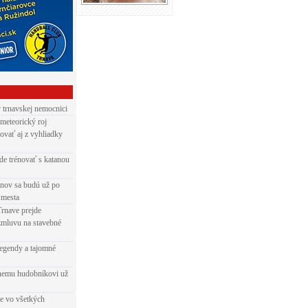
v trnavskej nemocnici
 meteorický roj
ovať aj z vyhliadky
de trénovať s katanou
nov sa budú už po
 mesta
Trnave prejde
zmluvu na stavebné
egendy a tajomné
rnemu hudobníkovi už
ie vo všetkých