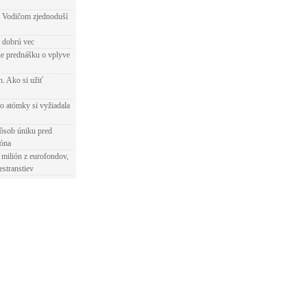
 Vodičom zjednoduší
e dobrú vec
e prednášku o vplyve
h. Ako si užiť
o atómky si vyžiadala
ôsob úniku pred
ióna
 milión z eurofondov,
estranstiev