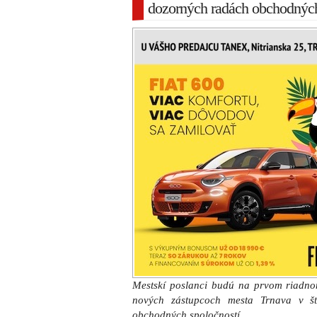
dozorných radách obchodných
Mestskí poslanci budú na prvom riadnom
nových zástupcoch mesta Trnava v št
obchodných spoločností.