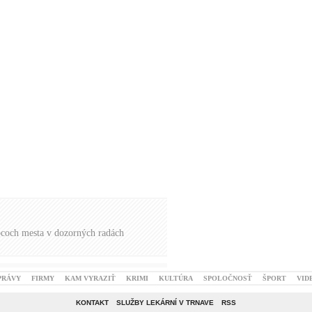
pcoch mesta v dozorných radách
PRÁVY
FIRMY
KAM VYRAZIŤ
KRIMI
KULTÚRA
SPOLOČNOSŤ
ŠPORT
VID
KONTAKT
SLUŽBY LEKÁRNÍ V TRNAVE
RSS