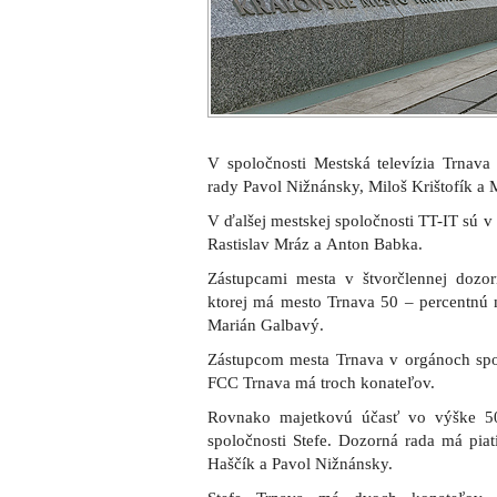
V spoločnosti Mestská televízia Trnava
rady Pavol Nižnánsky, Miloš Krištofík a 
V ďalšej mestskej spoločnosti TT-IT sú 
Rastislav Mráz a Anton Babka.
Zástupcami mesta v štvorčlennej dozo
ktorej má mesto Trnava 50 – percentnú 
Marián Galbavý.
Zástupcom mesta Trnava v orgánoch spolo
FCC Trnava má troch konateľov.
Rovnako majetkovú účasť vo výške 50
spoločnosti Stefe. Dozorná rada má piat
Haščík a Pavol Nižnánsky.