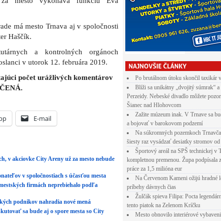
 za mesto vykonáva funkciu Eva
ade má mesto Trnava aj v spoločnosti
er Haščík.
utárnych a kontrolných orgánoch
slanci v utorok 12. februára 2019.
úci počet urážlivých komentárov
Po brutálnom útoku skončil taxikár 
NČENÁ.
Blíži sa unikátny „dvojitý súmrak“ a
Perzeidy. Nebeské divadlo môžete pozor
Šianec nad Hlohovcom
Zažite múzeum inak. V Trnave sa bu
pp
E-mail
a bojovať v barokovom podzemí
Na súkromných pozemkoch Trnavča
šiesty raz vysádzať desiatky stromov od
Športový areál na SPŠ technickej v 
h, v akciovke City Areny už za mesto nebude
kompletnou premenou. Župa podpísala 
práce za 1,5 milióna eur
onateľov v spoločnostiach s účasťou mesta
Na Červenom Kameni ožijú hradné l
 mestských firmách neprebiehalo podľa
príbehy dávnych čias
Žulčák spieva Filipa: Pocta legendá
ských podnikov nahradia nové mená
tento piatok na Zelenom Kríčku
skutovať sa bude aj o spore mesta so City
Mesto obnovilo interiérové vybaven