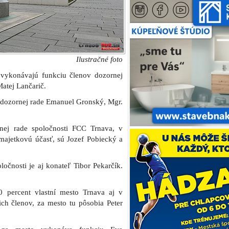
Ilustračné foto
 vykonávajú funkciu členov dozornej
Matej Lančarič.
v dozornej rade Emanuel Gronský, Mgr.
rnej rade spoločnosti FCC Trnava, v
majetkovú účasť, sú Jozef Pobiecký a
čnosti je aj konateľ Tibor Pekarčík.
 percent vlastní mesto Trnava aj v
ich členov, za mesto tu pôsobia Peter