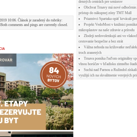
denných centrách pre seniorov
Obchvat Trnavy má nové odbočenie.
prístup do nákupnej zóny TMT Mall
Priaznivci Spartaka opäť krvácali pr
2019 10:06. Článok je zaradený do rubriky:
Projekt VedoMost v knižnici ponúkn
 Both comments and pings are currently closed.
mikroplastov na naše zdravie a prírodu
Zlodeji nedovolenkujú ani vo vlakoc
cestovanie bezpečne a bez strát
Vážna nehoda na križovatke neďalek
CIA
troch zranených
Trnava ponúka ľuďom originálny sp
vlnou horúčav v hľadisku zimného štad
Suchá nad Parnou a Ružindol získali
využijú ich na skvalitnenie verejných pri