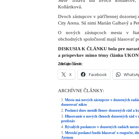
Stefe Trnava má dvoch konateľov,
Kolláriková.
Dvoch zástupcov v päťčlennej dozornej r
City Arena. Sú nimi Marián Galbavý a Pet
O nových zástupcoch mesta v štat
obchodných spoločností majú hlasovať po
DISKUSIA K ČLÁNKU bola pre narastaj
a príspevkov mimo témy článku UKO
Zdieľajte článok:
X
Facebook
WhatsA
ARCHÍVNE ČLÁNKY:
Mesto má nových zástupcov v dozorných radác
dozorovať nikto
Poslanci dnes menili členov dozorných rád a k
Hlasovanie o nových členoch dozorných rád v
predstáv
Bývalých poslancov v dozorných radách mest
Mestskí poslanci budú hlasovať o rozpočte, di
Arenou