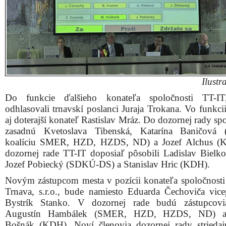
Ilustr
Do funkcie ďalšieho konateľa spoločnosti TT-IT, 
odhlasovali trnavskí poslanci Juraja Trokana. Vo funkci
aj doterajší konateľ Rastislav Mráz. Do dozornej rady sp
zasadnú Kvetoslava Tibenská, Katarína Baničová 
koalíciu SMER, HZD, HZDS, ND) a Jozef Alchus (
dozornej rade TT-IT doposiaľ pôsobili Ladislav Bielk
Jozef Pobiecký (SDKÚ-DS) a Stanislav Hric (KDH).
Novým zástupcom mesta v pozícii konateľa spoločnosti
Trnava, s.r.o., bude namiesto Eduarda Čechoviča vice
Bystrík Stanko. V dozornej rade budú zástupcovi
Augustín Hambálek (SMER, HZD, HZDS, ND) a
Bošnák (KDH). Noví členovia dozornej rady strieda