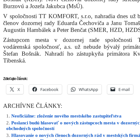
Burzovú a Jozefa Jakubca (MsÚ).
V spoločnosti TT KOMFORT, s.r.o, nahradia dnes už 
členov dozornej rady Eduarda Čechoviča a Janu Toma
Augustín Hambálek a Peter Benčat (SMER, HZD, HZDS
Zástupcom mesta v dozornej rade spoločnosti T
vodárenská spoločnosť, a.s. už nebude bývalý primát
Štefan Bošnák. Nahradí ho zástupkyňa primátora Kv
Tibenská.
Zdieľajte článok:
X
Facebook
WhatsApp
E-mail
ARCHÍVNE ČLÁNKY:
Neoficiálne: zloženie nového mestského zastupiteľstva
Poslanci budú hlasovať o nových zástupcoch mesta v dozorný
obchodných spoločností
Hlasovanie o nových členoch dozorných rád v mestských firm