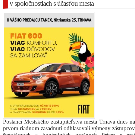
v spoločnostiach s účasťou mesta
Poslanci Mestského zastupiteľstva mesta Trnava dnes n
prvom riadnom zasadnutí odhlasovali výmeny zástupcov
štatutárnych a kontrolných orgánoch firiem s maj