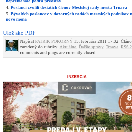
neprebiehalo podľa predstáv
Poslanci zvolili desiatich členov Mestskej rady mesta Trnava
Bývalých poslancov v dozorných radách mestských podnikov 
nové mená
Ulož ako PDF
Napísal
PATRIK POKORNÝ
15. februára 2011 17:02. Článo
zaradený do rubriky:
Aktuálne
,
Ďalšie správy
,
Trnava
.
RSS 2
comments and pings are currently closed.
INZERCIA