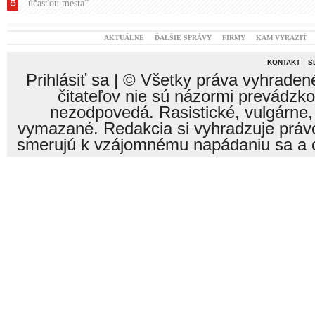
účasťou mesta”
AKTUÁLNE
ĎALŠIE SPRÁVY
FIRMY
KAM VYRAZIŤ
KONTAKT
S
Prihlásiť sa
| © Všetky práva vyhraden
čitateľov nie sú názormi prevádzk
nezodpovedá. Rasistické, vulgárne,
vymazané. Redakcia si vyhradzuje právo
smerujú k vzájomnému napádaniu sa a o