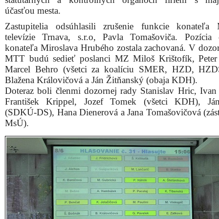
účasťou mesta.
Zastupitelia odsúhlasili zrušenie funkcie konateľa 
televízie Trnava, s.r.o, Pavla Tomašoviča. Pozícia
konateľa Miroslava Hrubého zostala zachovaná. V dozor
MTT budú sedieť poslanci MZ Miloš Krištofík, Peter 
Marcel Behro (všetci za koalíciu SMER, HZD, HZD
Blažena Královičová a Ján Žitňanský (obaja KDH).
Doteraz boli členmi dozornej rady Stanislav Hric, Ivan 
František Krippel, Jozef Tomek (všetci KDH), Ján
(SDKÚ-DS), Hana Dienerová a Jana Tomašovičová (zás
MsÚ).