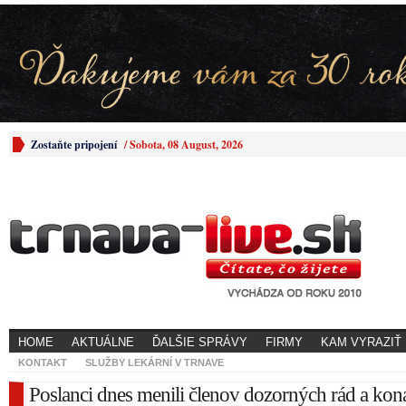
Zostaňte pripojení
/
Sobota, 08 August, 2026
HOME
AKTUÁLNE
ĎALŠIE SPRÁVY
FIRMY
KAM VYRAZIŤ
KONTAKT
SLUŽBY LEKÁRNÍ V TRNAVE
Poslanci dnes menili členov dozorných rád a kon