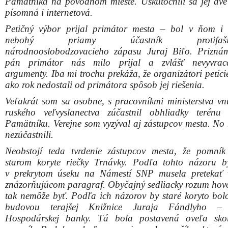
znázorňujúcom paragraf. Obyčajný sedliacky rozum hovor
tak nemôže byť. Podľa ich názorov by staré koryto bol
budovou terajšej Knižnice Juraja Fándlyho – 
Hospodárskej banky. Tá bola postavená oveľa skor
pomník. Podobne, keď sa pozrieme do parčíku, ktorým
Trnávka, tam nad ňou stojí niekoľko stromov, ktorých 
je väčšia, ako Pamätníka.
Nemusí byť občan ani veľký odborník, či stavbár. Z 
činžiakov v Trnave je známe, najmä na Hlbokej ceste, 
boli stavané na nánose. Tieto tam stoja, pretože boli 
tak, aby mohli stáť a boli zaistené a zabezpečené
injekčnými spevneniami.
Podobne by podľa laického rozumu išlo riešiť i
a stabilizáciu pomníka osloboditeľov.