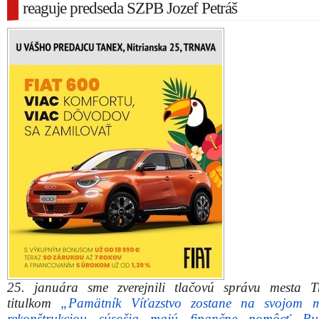
reaguje predseda SZPB Jozef Petráš
25. januára sme zverejnili tlačovú správu mesta 
titulkom
„Pamätník Víťazstvo zostane na svojom mi
rekonštrukciou súsošia majú finančne pomôcť Ru
žiadosťou o zverejnenie reakcie na vyjadrenia trnavskej 
mestského úradu sa na nás obrátil predseda Oblastnéh
Slovenského zväzu protifašistických bojovníkov (SZPB) 
Jozef Petráš.
Reakciu Jozefa Petráša prinášame v plnom znení.
„V médiách sa objavili informácie o tom, že Pamätník V
zostane na svojom mieste. Verím, že to bolo rozh
inteligentných a rozumných ľudí. Napriek tomu si d
upresniť niektoré skutočnosti, ktoré sú v článkoch nepres
aspoň zavádzajúce.
Prvé informácie o premiestnení Pamätníka sa objav
pietou k 72. Výročiu oslobodenie Trnavy Červenou 
V miestnych mediách sa objavili informácie ‚Protifa
bojovníci sú proti sťahovaniu pamätníka z centra‘.