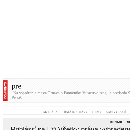
AKTUÁLNE
ĎALŠIE SPRÁVY
FIRMY
KAM VYRAZIŤ
KONTAKT
S
Prihlásiť sa
| © Všetky práva vyhraden
čitateľov nie sú názormi prevádzk
nezodpovedá. Rasistické, vulgárne,
vymazané. Redakcia si vyhradzuje právo
smerujú k vzájomnému napádaniu sa a o