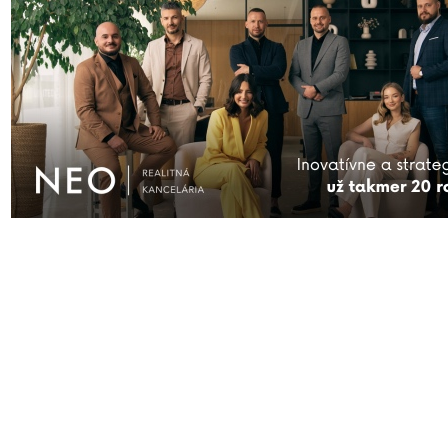
pre
“Na vyjadrenie mesta Trnava o Pamätníku Víťazstvo reaguje predseda 
Petráš”