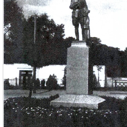
FOTO: Archív J.
„Podľa získaných informácií objednávka statikom, K
pamiatkovému úradu a ďalším smerovala k o
presťahovania pomníka na Študentskú ulicu. Prečo 
mesta, kde bude mimo pozornosti občanov mesta
návštevníkov? To nehovorím už o tom, že na mieste, kd
Pamätník premiestniť prechádza horúcovod. Počul som 
choré názory, že by ho premiestnili.
Géniovia, kde by ste ho chceli preložiť, keď ide
Študentskej ulice? Cestujem denne okolo a tam, kde 
stále energetici pracujú a niečo reparujú. Verím, že Gu
ako obyvateľovi Trnavy prezradí koľko by táto akcia