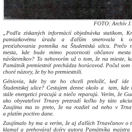
Zaujíma ma to preto, že na rozdiel od neho v Trna
a platím poctivo dane.
Zaujímalo by ma a verím, že aj ďalších Trnavčanov o 
klamal a prehováral dcéry autora Pamätníka majstra
Snopka. Musel som sa zasmiať pri debate s nimi, ako zau
presvedčoval, aby súhlasili s preložením Pamätníka a v
jeho zachránením. Pri tom som si spomenul na Desater
prikázaní, ktoré verím že ako dobrý krestan dodržuje.
Neobstoja ani názory, že na miesto pomníka osloboditeľo
mala vrátiť socha Milana Rastislava Štefánika, k
historicky stála. Nie je to pravda. Táto socha na náme
stála, ale nie tam, ako tvrdí Guniš. Prikladám kópie 
pohľadníc, ktoré ukazujú, kde táto socha skutočne stála.
Verím, že rozhodnutie o zachovaní Pamätníka na p
mieste bude trvalé. V kultivovaných mestách sú takého 
či pamätníky na najfrekventovanejších miestach v ich ce
v krajinách, kde sa prekrucuje história sa takéto p
presúvajú do depozitov, alebo do okrajových častí.