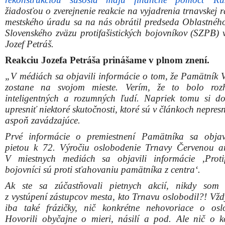
Ak ste sa zúčastňovali pietnych akcií, nikdy som
z vystúpení zástupcov mesta, kto Trnavu oslobodil?! Vžd
iba také frázičky, nič konkrétne nehovoriace o osl
Hovorili obyčajne o mieri, násilí a pod. Ale nič o k
historickej situácii. Ani slovo o vojakoch, ktorí stratili
prešli v ťažkých bojoch stovky a tisíce kilometrov, aby n
citlivo oslobodili. Takto opisuje priebeh oslobodzovani
aj miestny kronikár.
Za svoj život som všeličo prežil a počul. Viedol som r
s ľuďmi, ktorých vtedajšia vládnuca garnitúra poslala d
do boja proti slovanským národom Sovietskeho zväzu. 
dnes sa to opakuje. Veľakrát som počul rozprávanie
bežných vojakov, ale aj veliteľov, ktoré u nich nastalo
vlastné oči zažili a videli zverstvá Nemeckých vojak
deťom, ženám a starým ľuďom. Tieto zverstvá viedli k de
od svojich útvarov a neskoršie zapojené do je
Československého armádneho zboru v ZSSR.“