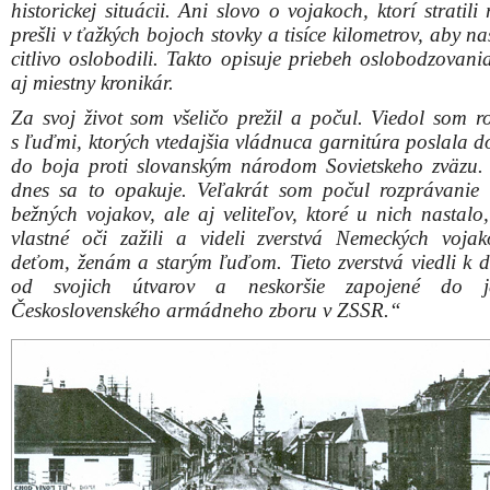
Umiestnennie sochy gen. M. R. Štefánika na dobovej po
FOTO: Archív J.
„Vrátim sa však k Pamätníku osloboditeľov. Všetci, kto
viedli od roku 1989, ho nechali chátrať – bez r
politického dresu. Ja faktom, že nie je v ideálno
Argumentovať tým, že je naklonený o 15 centimetrov a h
neviem čo, ako argumentuje Guniš, je smiešne Šikmá vež
vysoká 57 metrov je vychýlená o 5 metrov a stojí. Prip