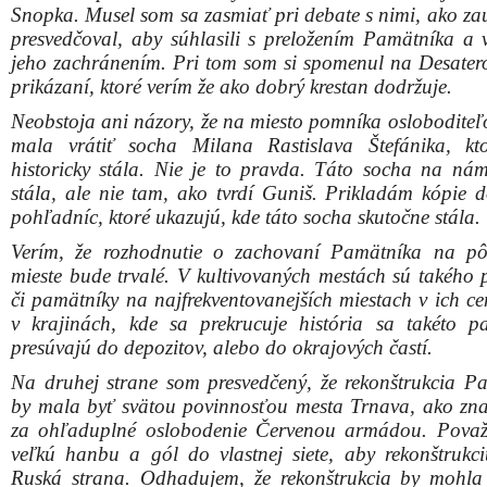
Na druhej strane som presvedčený, že rekonštrukcia P
by mala byť svätou povinnosťou mesta Trnava, ako zn
za ohľaduplné oslobodenie Červenou armádou. Pova
veľkú hanbu a gól do vlastnej siete, aby rekonštrukci
Ruská strana. Odhadujem, že rekonštrukcia by mohla
20 000 euro. Nalejme si čistého vína. Neprešustrovalo
krát viac pri rôznych nezmyselných projektoch?“
S pozdravom občan Trnavy a predseda Oblastnéh
SZPB Joze
Zdieľajte článok:
X
Facebook
WhatsApp
E-mail
ARCHÍVNE ČLÁNKY:
Mladý umelec reaguje na situáciu v spoločnosti: pamätníku z č
normalizácie prirobil kosák a kríž
Vyjadrenie mesta Trnava k informáciám o možných pochybeni
projekte „lávky“ v Kamennom mlyne
Predseda petičného výboru Krajčovič je z výsledku referenda 
prekvapený, pre obštrukcie zo strany mesta chce podať trestné 