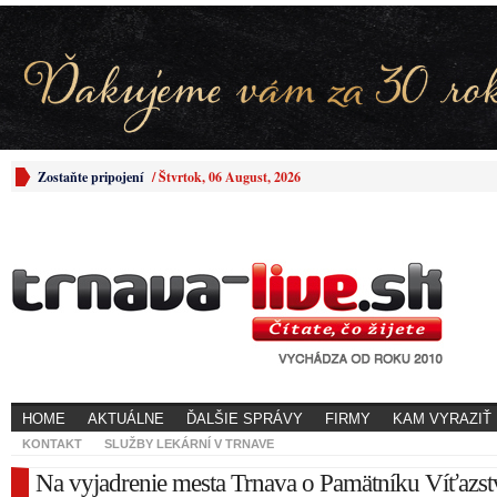
Zostaňte pripojení
/
Štvrtok, 06 August, 2026
HOME
AKTUÁLNE
ĎALŠIE SPRÁVY
FIRMY
KAM VYRAZIŤ
KONTAKT
SLUŽBY LEKÁRNÍ V TRNAVE
Na vyjadrenie mesta Trnava o Pamätníku Víťazst