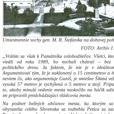
to, akoby minulé vedenie mesta naskočilo na háčik udic
im pripravili predchádzajúci vládcovia mesta.
Na podnet bežných občanov mesta, ku ktorým sa 
obyvatelia celého Slovenska sa rozbehla Petíca za za
Pamätníka na pôvodnom mieste. Uskutočnili sa jej dv
písomná i internetová.
Petičný výbor prijal primátor mesta – bol v ňom i
nebohý priamy účastník protifašist
národnooslobodzovacieho zápasu Juraj Biľo. Prizná
pán primátor nás milo prijal a zvlášť nevyvrac
argumenty. Iba mi trochu prekáža, že organizátori petíci
ako rok nedostali od primátora spôsob jej riešenia.
Veľakrát som sa osobne, s pracovníkmi ministerstva vn
ruského veľvyslanectva zúčastnil obhliadky terénu
Pamätníku. Verejne som vyzýval aj zástupcov mesta. No 
nezúčastnili.
Neobstojí teda tvrdenie zástupcov mesta, že pomník
starom koryte riečky Trnávky. Podľa tohto názoru b
v prekrytom úseku na Námestí SNP musela pretekať 