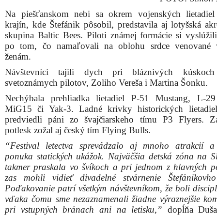
zas mohli vidieť divadelné stvárnenie Štefánikovho
Poďakovanie patrí všetkým návštevníkom, že boli discipl
vďaka čomu sme nezaznamenali žiadne výraznejšie kom
pri vstupných bránach ani na letisku,”
dopĺňa Duša
hovorca festivalu.
Nedeľný program zrušili
„
Bohatý letecký program prerušili silný dážď, nárazový 
zlá viditeľnosť. Pre organizátorov podujatia je prvorad
bezpečnosť, rovnako divákov, letcov aj organizátorov. 
na zlé poveternostné podmienky sme sa rozhodli zruši
letecký deň. Pre divákov, ktorí majú na dnes zakúpenú v
existujú dve možnosti riešenia situácie. Svoj lístok mô
ako plnohodnotný lístok na nedeľný program pripra
medzinárodného festivalu SIAF 2019 na Sliači ale
žiadať vrátenie vstupného,“
informujú organizátori na
festivalletectva.sk
.
Martin Housa, letecký meteorológ:
„Na rozdiel od vče
dňa je dnešné počasie výrazné horšie. Oblačnosť je veľm
viditeľnosť je zlá. Hlavne ten vietor je tam výrazný, j