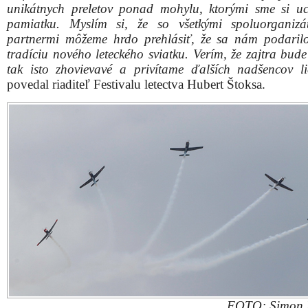
FOTO: Simon 
Na piešťanskom nebi sa okrem vojenských lietadiel
krajín, kde Štefánik pôsobil, predstavila aj lotyšská ak
skupina Baltic Bees. Piloti známej formácie si vyslúžil
po tom, čo namaľovali na oblohu srdce venované 
ženám.
Návštevníci tajili dych pri bláznivých kúskoc
svetoznámych pilotov, Zoliho Vereša i Martina Šonku.
Nechýbala prehliadka lietadiel P-51 Mustang, L-29
MiG15 či Yak-3. Ladné krivky historických lietadiel
predviedli páni zo švajčiarskeho tímu P3 Flyers. Z
potlesk zožal aj český tím Flying Bulls.
“Festival letectva sprevádzalo aj mnoho atrakcií 
ponuka statických ukážok. Najväčšia detská zóna na S
takmer praskala vo švíkoch a pri jednom z hlavných p