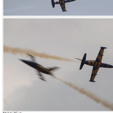
Zdieľajte článok:
X
Facebook
WhatsApp
E-mail
ARCHÍVNE ČLÁNKY:
Festival letectva v Piešťanoch si počas troch dní užili tisícky
návštevníkov
Festival letectva v Piešťanoch potrvá tri dni. Bohatý program 
množstvo jedinečných zážitkov
Festival letectva 2019: Jedinečný prelet nad Bradlom ako spo
Milana Rastislava Štefánika
Fanúšikov letectva čaká v Piešťanoch šou, aká na Slovensku eš
Festival letectva v Piešťanoch odštartuje novú tradíciu. Organi
pozvali aj pilotov z Talianska, Francúzska a Česka
Ulož ako PDF