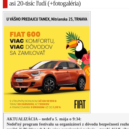
asi 20-tisíc ľudí (+fotogaléria)
AKTUALIZÁCIA – nedeľa 5. mája o 9:34:
Nedeľný program festivalu sa organizátori z dôvodu bezpečnosti rozh
zrušiť. V Piešťanoch bolo ráno nepriaznivé počasie – trvalý dážď, siln
nárazový vietor a nízke teploty.
Prvý deň nového leteckého sviatku – Festivalu le
Piešťanoch hodnotia organizátori ako vydarený. Na pi
letisko dorazilo v sobotu 4. mája 2019 podľa odhadov p
20 000 ľudí. Napriek nie príliš optimistickej predpoved
v sobotu nepršalo, návštevníci si tak užívali ko
naplánovaný program, ako aj množstvo atrakcií pre celé
Podstatná časť programu bola venovaná aj spomienke
výročie úmrtia generála M. R. Štefánika.
Všetci fanúšikovia letectva, ktorých neodradili pr
počasia začali prichádzať na piešťanské letisko v dos
časovom predstihu pred ôsmou ráno. Tí odvážnejší si 
kokpitu vrtuľníka, aby si vychutnali panorámu Piešťan 
perspektívy.