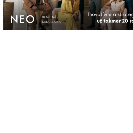
AKTUÁLNE
ĎALŠIE SPRÁVY
FIRMY
KAM VYRAZIŤ
KONTAKT
S
Prihlásiť sa
| © Všetky práva vyhraden
čitateľov nie sú názormi prevádzk
nezodpovedá. Rasistické, vulgárne,
vymazané. Redakcia si vyhradzuje právo
smerujú k vzájomnému napádaniu sa a o