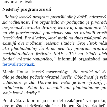
turbulencia. Piloti by nemohli ani plnohodnotne pr
svoje letové ukážky.“
Pre divákov, ktorí majú na nedeľu zakúpenú vstupenku, 
dve možnosti riešenia situácie. Hubert Štoksa, riaditeľ 
FLP 2019:
„Tieto vstupenky budú môcť diváci použiť na
dni na Sliači na Siafe, ktoré sa konajú 3. a 4. augus
budú ich môcť použiť v nedeľu. Samozrejme, tí, ktor
môcť prísť tak ich odškodníme, vrátime im vstupné.“
FOTOGALÉRIA (autor Simon Pokorný / trnava-live.
(obrázky zväčšíte kliknutím)