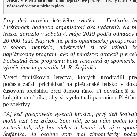
“Aj keď predpovede vyzerali hrozivo, prvý deň festival
mohli užiť bez zrážok. Som rád, že sa nám podarilo
zostaviť tak, aby bol nielen o lietaní, ale aj o spom
Štefánika. Ja osobne som mal zimomriavky poča
unikátnych preletov ponad mohylu, ktorými sme si uct
pamiatku. Myslím si, že so všetkými spoluorganiz
partnermi môžeme hrdo prehlásiť, že sa nám podarilo
tradíciu nového leteckého sviatku. Verím, že zajtra bud
tak isto zhovievavé a privítame ďalších nadšencov li
povedal riaditeľ Festivalu letectva Hubert Štoksa.