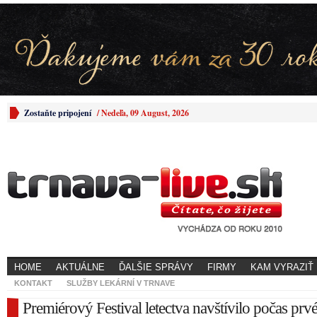
Zostaňte pripojení
/
Nedeľa, 09 August, 2026
HOME
AKTUÁLNE
ĎALŠIE SPRÁVY
FIRMY
KAM VYRAZIŤ
KONTAKT
SLUŽBY LEKÁRNÍ V TRNAVE
Premiérový Festival letectva navštívilo počas prv