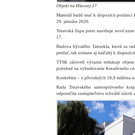
Budová bývalého Tatraskla
Zdieľajte článok:
X
Facebook
WhatsA
ARCHÍVNE ČLÁNKY: