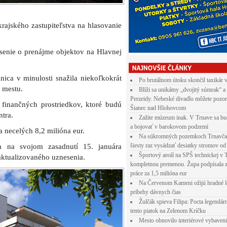
Po brutálnom útoku skončil taxikár 
Blíži sa unikátny „dvojitý súmrak“ a
Perzeidy. Nebeské divadlo môžete pozor
Šianec nad Hlohovcom
Zažite múzeum inak. V Trnave sa bu
a bojovať v barokovom podzemí
Na súkromných pozemkoch Trnavča
šiesty raz vysádzať desiatky stromov od
Športový areál na SPŠ technickej v 
kompletnou premenou. Župa podpísala 
práce za 1,5 milióna eur
Na Červenom Kameni ožijú hradné l
príbehy dávnych čias
pp
E-mail
Žulčák spieva Filipa: Pocta legendá
tento piatok na Zelenom Kríčku
Mesto obnovilo interiérové vybaven