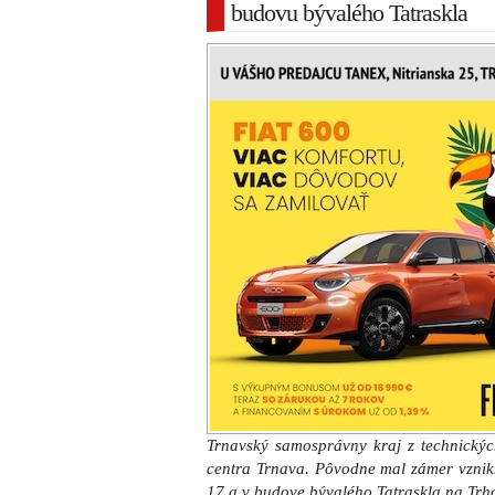
budovu bývalého Tatraskla
Trnavský samosprávny kraj z technických
centra Trnava. Pôvodne mal zámer vznik
17 a v budove bývalého Tatraskla na Trhov
K termínu predloženia projektovej do
finančného príspevky však TTSK dispono
objektom na Hlavnej 17.
„Nájomná zmluva k zvyšným nehnuteľ
uzatvorená, keďže projektová dokumentá
podľa vyjadrenia jej dodávateľa z dôvo
marci 2020, teda po termíne uzatvoreni
materiálu o zmene a zrušení pôvodné
centrum Trnava.