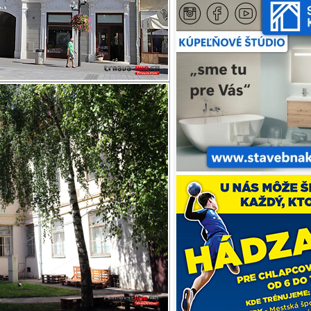
krajského zastupiteľstva na hlasovanie
senie o prenájme objektov na Hlavnej
nica v minulosti snažila niekoľkokrát
i mestu.
finančných prostriedkov, ktoré budú
tra.
 necelých 8,2 milióna eur.
a na svojom zasadnutí 15. januára
 aktualizovaného uznesenia.