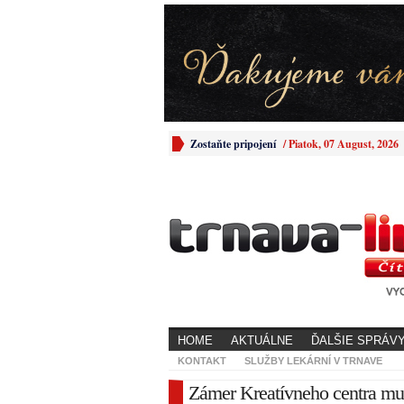
Zostaňte pripojení
/
Piatok, 07 August, 2026
HOME
AKTUÁLNE
ĎALŠIE SPRÁV
KONTAKT
SLUŽBY LEKÁRNÍ V TRNAVE
Zámer Kreatívneho centra mus