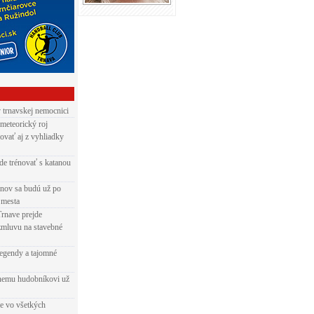
v trnavskej nemocnici
 meteorický roj
ovať aj z vyhliadky
de trénovať s katanou
nov sa budú už po
 mesta
Trnave prejde
zmluvu na stavebné
egendy a tajomné
rnemu hudobníkovi už
ie vo všetkých