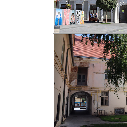
Objekt na Hlavnej 17
Materiál budú mať k dispozícii poslanci 
29. januára 2020.
Trnavská župa preto navrhuje nové uzne
17.
Budova bývalého Tatraskla, ktorú sa rad
predať, tak zostane aj naďalej k dispozíci
TTSK zároveň výrazne redukuje objem 
potrebné na vybudovanie Kreatívneho cen
Konkrétne – z pôvodných 18,9 milióna na
Rada Trnavského samosprávneho kraj
odporučila zastupiteľstvu schváliť návrh