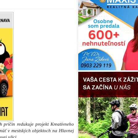
 príčin redukuje projekt Kreatívneho
núť v mestských objektoch na Hlavnej
ej ulici.
kumentácie o poskytnutie nevratného
val len projektovou dokumentáciou k
nostiam na Trhovej ulici 2 nebude
cia k budove bývalého Tatraskla bude
dov na strane dodávateľa dodaná až v
a výzvy,“
konštatuje dôvodová správa
ho uznesenia k projektu Kreatívne