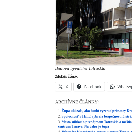
Župa ukázala, ako budú vyzerať priestory Kre
Spoločnosť STEFE vybrala bezpečnostnú stráž
Mesto súhlasí s prenájmom Tatraskla a mešti
centrum Trnava. Na ťahu je župa
Výstavba Kreatívneho centra v centre Trnavy n
Cenu za predaj bývalého Tatraskla znížili o de
Ulož ako PDF
Napísal
PATRIK POKORNÝ
22. januára 
Aktuálne
,
Ďalšie správy
,
Trnava
.
RSS 2.0
.
INZER