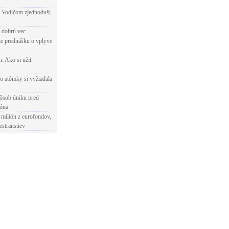
 Vodičom zjednoduší
e dobrú vec
e prednášku o vplyve
h. Ako si užiť
o atómky si vyžiadala
ôsob úniku pred
ióna
 milión z eurofondov,
estranstiev