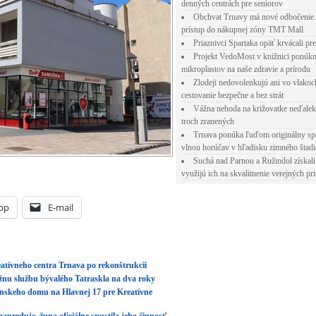
denných centrách pre seniorov
Obchvat Trnavy má nové odbočenie.
atívneho centra Trnava po rekonštrukcii
prístup do nákupnej zóny TMT Mall
nu službu bývalého Tatraskla na dva roky
Priaznivci Spartaka opäť krvácali pr
anskeho domu na Hlavnej 17 pre Kreatívne
Projekt VedoMost v knižnici ponúkn
mikroplastov na naše zdravie a prírodu
apreduje, župa oficiálne spustila jeho činnosť
Zlodeji nedovolenkujú ani vo vlakoc
sať percent
cestovanie bezpečne a bez strát
Vážna nehoda na križovatke neďalek
troch zranených
2020 12:29. Článok je zaradený do rubriky:
Trnava ponúka ľuďom originálny sp
 Both comments and pings are currently closed.
vlnou horúčav v hľadisku zimného štad
Suchá nad Parnou a Ružindol získali
využijú ich na skvalitnenie verejných pri
CIA