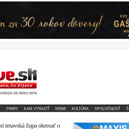
Y
FIRMY
KAM VYRAZIŤ
KRIMI
KULTÚRA
SPOLOČNOSŤ
Š
í trnavská župa okresať o