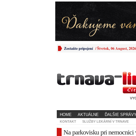
Zostaňte pripojení
/
Štvrtok, 06 August, 2026
HOME
AKTUÁLNE
ĎALŠIE SPRÁV
KONTAKT
SLUŽBY LEKÁRNÍ V TRNAVE
Na parkovisku pri nemocnici