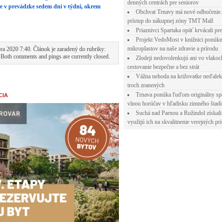
denných centrách pre seniorov
je v prevádzke sedem dní v týdni, okrem
Obchvat Trnavy má nové odbočenie.
prístup do nákupnej zóny TMT Mall
Priaznivci Spartaka opäť krvácali pr
Projekt VedoMost v knižnici ponúkn
mikroplastov na naše zdravie a prírodu
ra 2020 7:40. Článok je zaradený do rubriky:
 Both comments and pings are currently closed.
Zlodeji nedovolenkujú ani vo vlakoc
cestovanie bezpečne a bez strát
Vážna nehoda na križovatke neďalek
troch zranených
Trnava ponúka ľuďom originálny sp
CIA
vlnou horúčav v hľadisku zimného štad
Suchá nad Parnou a Ružindol získali
využijú ich na skvalitnenie verejných pri