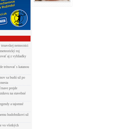
v trnavskej nemocnici
 meteorický roj
ovať aj z vyhliadky
de trénovať s katanou
nov sa budú už po
 mesta
Trnave prejde
zmluvu na stavebné
egendy a tajomné
rnemu hudobníkovi už
ie vo všetkých