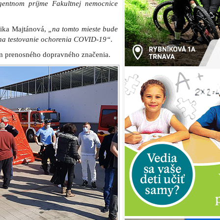
gentnom príjme Fakultnej nemocnice
ika Majtánová,
„na tomto mieste bude
 na testovanie ochorenia COVID-19“
.
m prenosného dopravného značenia.