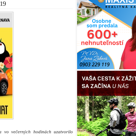
-19
a vo večerných hodinách uzatvorilo