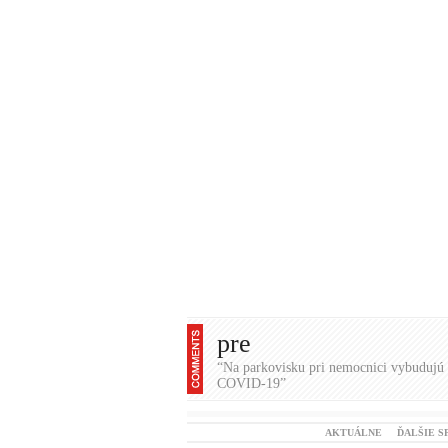
pre
“Na parkovisku pri nemocnici vybudujú 
COVID-19”
AKTUÁLNE
ĎALŠIE S