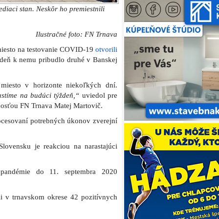
ediaci stan. Neskôr ho premiestnili
Ilustračné foto: FN Trnava
miesto na testovanie COVID-19
otvorili
ýždeň k nemu pribudlo druhé v Banskej
miesto v horizonte niekoľkých dní.
stíme na budúci týždeň,“
uviedol pre
jnosťou FN Trnava Matej Martovič.
ocesovaní potrebných úkonov zverejní
lovensku je reakciou na narastajúci
 pandémie do 11. septembra 2020
ili v trnavskom okrese 42 pozitívnych