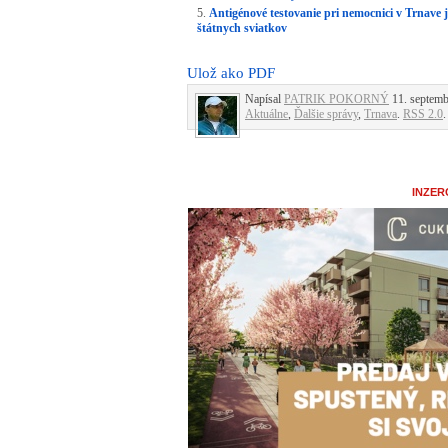
Antigénové testovanie pri nemocnici v Trnave 
štátnych sviatkov
Ulož ako PDF
Napísal
PATRIK POKORNÝ
11. septemb
Aktuálne
,
Ďalšie správy
,
Trnava
.
RSS 2.0
.
INZER