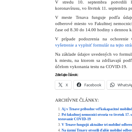
V stredu 10. septembra potvrdili 
koronavírusu, vo štvrtok 11. septembra p
V meste Trnava funguje podľa údajo
odberové miesto vo Fakultnej nemocnici
čase od 8.30 do 14.00 hodiny s dennou k
V prípade podozrenia na ochoreni
vyšetrenie a vyplniť formulár na tejto str
Na základe údajov uvedených vo formulár
k miestu, na ktorom sa zdržiavajú pod
účelom vykonania testu na COVID-19.
Zdieľajte článok:
X
Facebook
WhatsA
ARCHÍVNE ČLÁNKY:
Aj v Trnave pribudne veľkokapacitné mobilné
Pri fakultnej nemocnici otvoria vo štvrtok 17
testovanie COVID-19
V Trnave fungujú aktuálne tri mobilné odberov
Na území Trnavy otvorili ďalšie mobilné odber