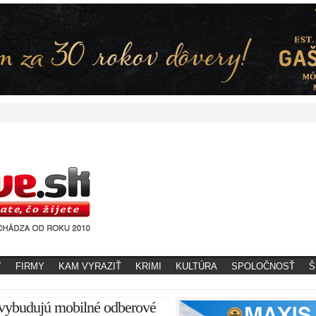
Y
FIRMY
KAM VYRAZIŤ
KRIMI
KULTÚRA
SPOLOČNOSŤ
Š
 vybudujú mobilné odberové