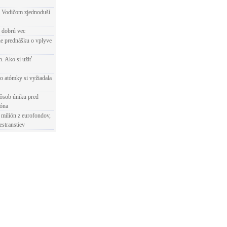
 Vodičom zjednoduší
e dobrú vec
e prednášku o vplyve
h. Ako si užiť
o atómky si vyžiadala
ôsob úniku pred
ióna
 milión z eurofondov,
estranstiev