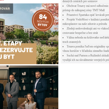
denných centrách pre seniorov
Obchvat Trnavy má nové odbočenie.
prístup do nákupnej zóny TMT Mall
Priaznivci Spartaka opäť krvácali pr
Projekt VedoMost v knižnici ponúkn
mikroplastov na naše zdravie a prírodu
Zlodeji nedovolenkujú ani vo vlakoc
cestovanie bezpečne a bez strát
Vážna nehoda na križovatke neďalek
troch zranených
Trnava ponúka ľuďom originálny sp
vlnou horúčav v hľadisku zimného štad
Suchá nad Parnou a Ružindol získali
využijú ich na skvalitnenie verejných pri