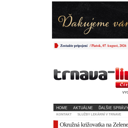
Zostaňte pripojení
/
Piatok, 07 August, 2026
HOME
AKTUÁLNE
ĎALŠIE SPRÁV
KONTAKT
SLUŽBY LEKÁRNÍ V TRNAVE
Okružná križovatka na Zeleneč