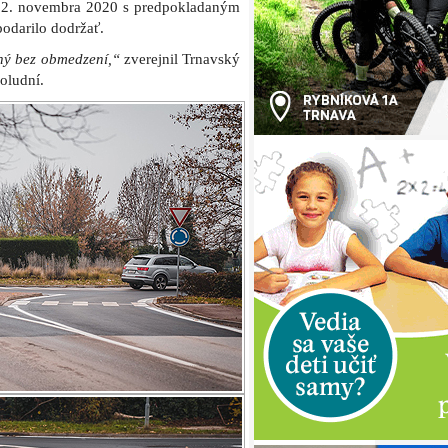
k 2. novembra 2020 s predpokladaným
odarilo dodržať.
ý bez obmedzení,“
zverejnil Trnavský
oludní.