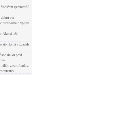
 Vodičom zjednoduší
e dobrú vec
e prednášku o vplyve
h. Ako si užiť
o atómky si vyžiadala
ôsob úniku pred
ióna
 milión z eurofondov,
estranstiev