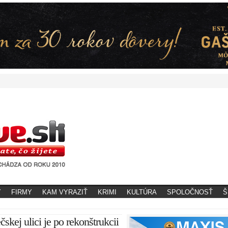
Y
FIRMY
KAM VYRAZIŤ
KRIMI
KULTÚRA
SPOLOČNOSŤ
Š
skej ulici je po rekonštrukcii