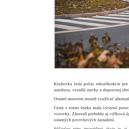
Kruhovka bola počas rekonštrukcie pre
autobusy, vozidlá stavby a dopravnej obs
Ostatní motoristi museli využívať alterna
Cesta v tomto úseku mala výrazné poruch
vozovky. Zároveň prebehla aj výšková úp
ostatných povrchových zariadení.
Súčasťou tejto investičnej akcie je aj