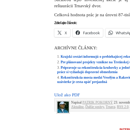
reštaurácii Trnavský dvor.
Celková hodnota prác je na úrovni 87-tisí
Zdieľajte článok:
X
Facebook
WhatsA
ARCHÍVNE ČLÁNKY:
Krajskí cestári informujú o prebiehajúcej reko
Pre plánované projekty vznikne na Trstínskej 
Pripravuje sa rekonštrukcia kruhovky a jednéh
práce si vyžiadajú dopravné obmedzenia
Rekonštrukcia mosta medzi Veselým a Rakovic
uzávierke je cesta opäť prejazdná
Ulož ako PDF
Napísal
PATRIK POKORNÝ
23. novembr
Aktuálne
,
Ďalšie správy
,
Trnava
.
RSS 2.0
.
INZER