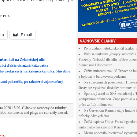
c eur.
pp
E-mail
Po brutálnom útoku skončil taxikár 
Blíži sa unikátny „dvojitý súmrak“ a
Perzeidy. Nebeské divadlo môžete pozor
nštrukcii na Zelenečskej ulici
Šianec nad Hlohovcom
ulici ďalšia okružná križovatka
Zažite múzeum inak. V Trnave sa bu
o úseku cesty na Zelenečskej ulici. Stavebné
a bojovať v barokovom podzemí
ami pokročila, po takmer dvojmesačnej
Na súkromných pozemkoch Trnavča
šiesty raz vysádzať desiatky stromov od
Športový areál na SPŠ technickej v 
kompletnou premenou. Župa podpísala 
práce za 1,5 milióna eur
a 2020 15:29. Článok je zaradený do rubriky:
Na Červenom Kameni ožijú hradné l
 Both comments and pings are currently closed.
príbehy dávnych čias
Žulčák spieva Filipa: Pocta legendá
tento piatok na Zelenom Kríčku
Mesto obnovilo interiérové vybaven
CIA