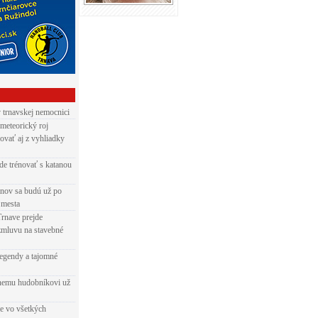
v trnavskej nemocnici
 meteorický roj
ovať aj z vyhliadky
de trénovať s katanou
nov sa budú už po
 mesta
Trnave prejde
zmluvu na stavebné
egendy a tajomné
rnemu hudobníkovi už
ie vo všetkých