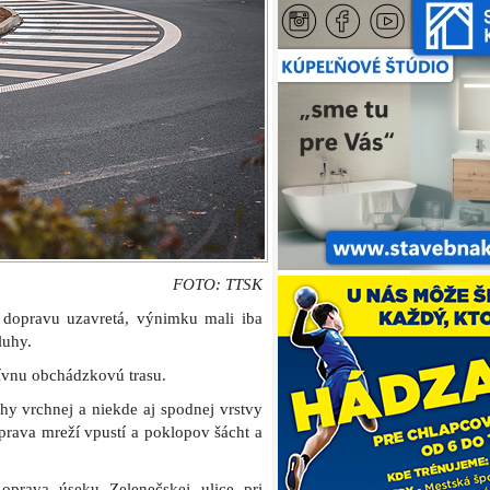
FOTO: TTSK
 dopravu uzavretá, výnimku mali iba
luhy.
tívnu obchádzkovú trasu.
y vrchnej a niekde aj spodnej vrstvy
rava mreží vpustí a poklopov šácht a
 oprava úseku Zelenečskej ulice pri