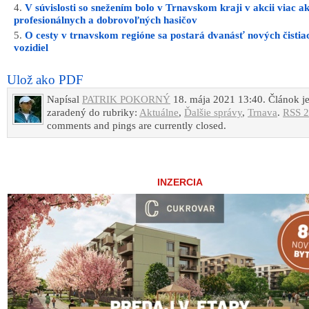
V súvislosti so snežením bolo v Trnavskom kraji v akcii viac a
profesionálnych a dobrovoľných hasičov
O cesty v trnavskom regióne sa postará dvanásť nových čistia
vozidiel
Ulož ako PDF
Napísal
PATRIK POKORNÝ
18. mája 2021 13:40. Článok j
zaradený do rubriky:
Aktuálne
,
Ďalšie správy
,
Trnava
.
RSS 2
comments and pings are currently closed.
INZERCIA