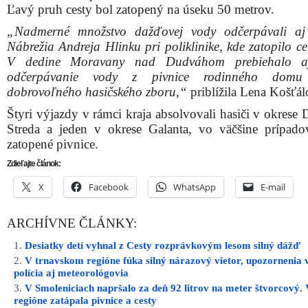
Ľavý pruh cesty bol zatopený na úseku 50 metrov.
„Nadmerné množstvo dažďovej vody odčerpávali aj 
Nábrežia Andreja Hlinku pri poliklinike, kde zatopilo ce
V dedine Moravany nad Dudváhom prebiehalo a
odčerpávanie vody z pivnice rodinného domu
dobrovoľného hasičského zboru,“
priblížila Lena Košťál
Štyri výjazdy v rámci kraja absolvovali hasiči v okrese
Streda a jeden v okrese Galanta, vo väčšine prípado
zatopené pivnice.
Zdieľajte článok:
X
Facebook
WhatsApp
E-mail
ARCHÍVNE ČLÁNKY:
Desiatky detí vyhnal z Cesty rozprávkovým lesom silný dážď
V trnavskom regióne fúka silný nárazový vietor, upozornenia 
polícia aj meteorológovia
V Smoleniciach napršalo za deň 92 litrov na meter štvorcový.
regióne zatápala pivnice a cesty