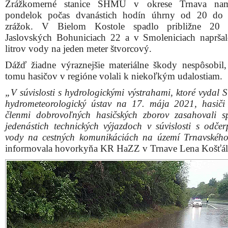
Zrážkomerné stanice SHMÚ v okrese Trnava nam
pondelok počas dvanástich hodín úhrny od 20 d
zrážok. V Bielom Kostole spadlo približne 2
Jaslovských Bohuniciach 22 a v Smoleniciach naprša
litrov vody na jeden meter štvorcový.
Dážď žiadne výraznejšie materiálne škody nespôsobil,
tomu hasičov v regióne volali k niekoľkým udalostiam.
„V súvislosti s hydrologickými výstrahami, ktoré vydal 
hydrometeorologický ústav na 17. mája 2021, hasiči
členmi dobrovoľných hasičských zborov zasahovali s
jedenástich technických výjazdoch v súvislosti s odče
vody na cestných komunikáciách na území Trnavského
informovala hovorkyňa KR HaZZ v Trnave Lena Košťál