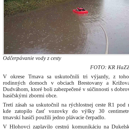
Odčerpávanie vody z cesty
FOTO: KR HaZZ
V okrese Trnava sa uskutočnili tri výjazdy, z to
rodinných domoch v obciach Brestovany a Križov
Dudváhom, ktoré boli zabezpečené v súčinnosti s dobr
hasičskými zbormi obce.
Tretí zásah sa uskutočnil na rýchlostnej ceste R1 pod
kde zatopilo časť vozovky do výšky 30 centimetr
trnavskí hasiči použili jedno plávacie čerpadlo.
V Hlohovci zaplavilo cestnú komunikáciu na Dukelske