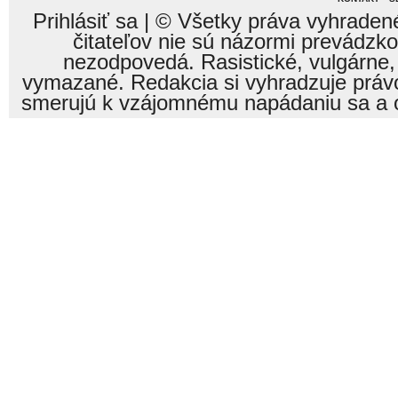
Prihlásiť sa
| © Všetky práva vyhraden
čitateľov nie sú názormi prevádzk
nezodpovedá. Rasistické, vulgárne,
vymazané. Redakcia si vyhradzuje právo
smerujú k vzájomnému napádaniu sa a o