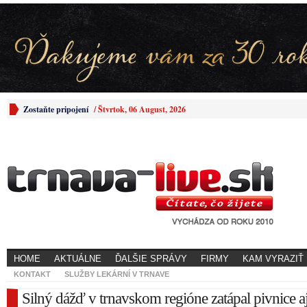
Zostaňte pripojení
/
Štvrtok, 06 August, 2026
HOME
AKTUÁLNE
ĎALŠIE SPRÁVY
FIRMY
KAM VYRAZIŤ
KONTAKT
SLUŽBY LEKÁRNÍ V TRNAVE
Silný dážď v trnavskom regióne zatápal pivnice aj