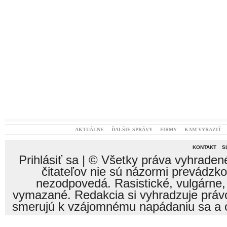
AKTUÁLNE
ĎALŠIE SPRÁVY
FIRMY
KAM VYRAZIŤ
KONTAKT
S
Prihlásiť sa
| © Všetky práva vyhraden
čitateľov nie sú názormi prevádzk
nezodpovedá. Rasistické, vulgárne,
vymazané. Redakcia si vyhradzuje právo
smerujú k vzájomnému napádaniu sa a o