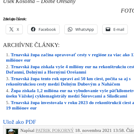
Úsek Košolná – Dolné Orešany
FOTO
Zdieľajte článok:
X
Facebook
WhatsApp
E-mail
ARCHÍVNE ČLÁNKY:
Trnavská župa začína opravovať cesty v regióne za viac ako 1
miliónov eur
Trnavská župa získala vyše 4 milióny eur na rekonštrukciu ces
Doľanmi, Dolnými a Hornými Orešanmi
Trnavská župa tento rok opraví asi 50 km ciest, počíta sa aj s
rekonštrukciou cesty medzi Dolným Dubovým a Naháčom
Župa získala 1,2 milióna eur na vybudovanie vyše päťkilomet
úseku Vážskej cyklomagistrály medzi Šúrovcami a Siladicami
Trnavská župa investovala v roku 2023 do rekonštrukcií ciest 
19 miliónov eur
Ulož ako PDF
Napísal
PATRIK POKORNÝ
18. novembra 2021 13:58. Člán