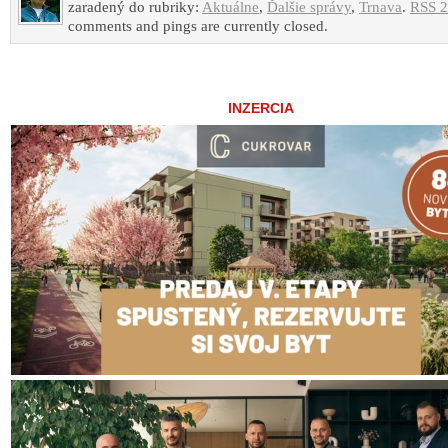
zaradený do rubriky:
Aktuálne
,
Ďalšie správy
,
Trnava
.
RSS 2
comments and pings are currently closed.
INZERCIA