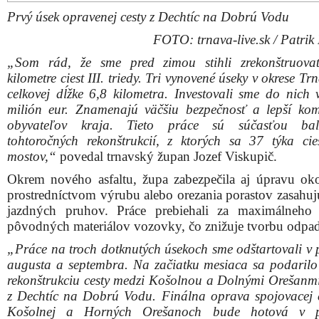
Prvý úsek opravenej cesty z Dechtíc na Dobrú Vodu
FOTO: trnava-live.sk / Patrik
„Som rád, že sme pred zimou stihli zrekonštruova
kilometre ciest III. triedy. Tri vynovené úseky v okrese Tr
celkovej dĺžke 6,8 kilometra. Investovali sme do nich 
milión eur. Znamenajú väčšiu bezpečnosť a lepší kom
obyvateľov kraja. Tieto práce sú súčasťou ba
tohtoročných rekonštrukcií, z ktorých sa 37 týka ci
mostov,“
povedal trnavský župan Jozef Viskupič.
Okrem nového asfaltu, župa zabezpečila aj úpravu okol
prostredníctvom výrubu alebo orezania porastov zasahuj
jazdných pruhov. Práce prebiehali za maximálneho 
pôvodných materiálov vozovky, čo znižuje tvorbu odpa
„Práce na troch dotknutých úsekoch sme odštartovali v 
augusta a septembra. Na začiatku mesiaca sa podarilo
rekonštrukciu cesty medzi Košolnou a Dolnými Orešanmi
z Dechtíc na Dobrú Vodu. Finálna oprava spojovacej c
Košolnej a Horných Orešanoch bude hotová v p