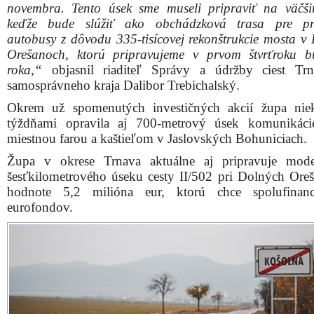
novembra. Tento úsek sme museli pripraviť na väčši
keďže bude slúžiť ako obchádzková trasa pre prí
autobusy z dôvodu 335-tisícovej rekonštrukcie mosta v
Orešanoch, ktorú pripravujeme v prvom štvrťroku 
roka,“
objasnil riaditeľ Správy a údržby ciest Trn
samosprávneho kraja Dalibor Trebichalský.
Okrem už spomenutých investičných akcií župa nie
týždňami opravila aj 700-metrový úsek komunikáci
miestnou farou a kaštieľom v Jaslovských Bohuniciach.
Župa v okrese Trnava aktuálne aj pripravuje mode
šesťkilometrového úseku cesty II/502 pri Dolných Ore
hodnote 5,2 milióna eur, ktorú chce spolufinan
eurofondov.