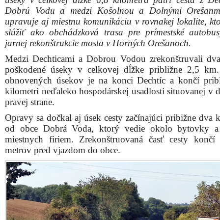
Dobrú Vodu a medzi Košolnou a Dolnými Orešanm
upravuje aj miestnu komunikáciu v rovnakej lokalite, kt
slúžiť ako obchádzková trasa pre prímestské autobu
jarnej rekonštrukcie mosta v Horných Orešanoch.
Medzi Dechticami a Dobrou Vodou zrekonštruvali dva
poškodené úseky v celkovej dĺžke približne 2,5 km
obnovených úsekov je na konci Dechtíc a končí prib
kilometri neďaleko hospodárskej usadlosti situovanej v 
pravej strane.
Opravy sa dočkal aj úsek cesty začínajúci pribižne dva 
od obce Dobrá Voda, ktorý vedie okolo bytovky a 
miestnych firiem. Zrekonštruovaná časť cesty končí
metrov pred vjazdom do obce.