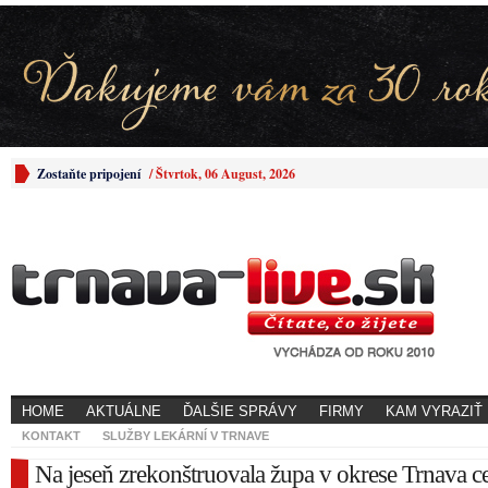
Zostaňte pripojení
/
Štvrtok, 06 August, 2026
HOME
AKTUÁLNE
ĎALŠIE SPRÁVY
FIRMY
KAM VYRAZIŤ
KONTAKT
SLUŽBY LEKÁRNÍ V TRNAVE
Na jeseň zrekonštruovala župa v okrese Trnava ces