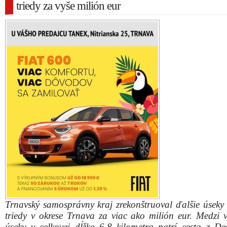
triedy za vyše milión eur
Trnavský samosprávny kraj zrekonštruoval ďalšie úseky c
triedy v okrese Trnava za viac ako milión eur. Medzi 
úseky v celkovej dĺžke 6,8 kilometra patrí cesta z De