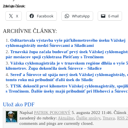
Zdieľajte článok:
X
Facebook
WhatsApp
E-mail
ARCHÍVNE ČLÁNKY:
Odštartovala výstavba vyše päťkilometrového úseku Vážskej
cyklomagistrály medzi Šúrovcami a Siladicami
Trnavská župa začala budovať prvý úsek Vážskej cyklomagistr
pár mesiacov spojí cyklotrasa Piešťany s Trenčínom
Vážska cyklomagistrála je v trnavskom regióne dlhšia o vyše 
kilometrov. Župa dokončila úsek Šúrovce – Siladice
Sereď a Šúrovce už spája nový úsek Vážskej cyklomagistrály, 
tomto roku má pribudnúť ďalší úsek do Siladíc
TTSK dokončil prvé kilometre Vážskej cyklomagistrály, spojil
s Trenčínom. Ďalšie úseky majú pribudnúť pri Hlohovci a Šúrovc
Ulož ako PDF
Napísal
PATRIK POKORNÝ
5. augusta 2022 11:46. Článok 
zaradený do rubriky:
Aktuálne
,
Ďalšie správy
,
Trnava
.
RSS 2
comments and pings are currently closed.