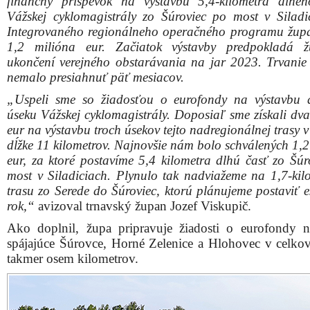
finančný príspevok na výstavbu 5,4-kilometra dlhé
Vážskej cyklomagistrály zo Šúroviec po most v Siladi
Integrovaného regionálneho operačného programu župa
1,2 milióna eur. Začiatok výstavby predpokladá 
ukončení verejného obstarávania na jar 2023. Trvanie
nemalo presiahnuť päť mesiacov.
„Uspeli sme so žiadosťou o eurofondy na výstavbu 
úseku Vážskej cyklomagistrály. Doposiaľ sme získali dva
eur na výstavbu troch úsekov tejto nadregionálnej trasy v
dĺžke 11 kilometrov. Najnovšie nám bolo schválených 1,2
eur, za ktoré postavíme 5,4 kilometra dlhú časť zo Šúr
most v Siladiciach. Plynulo tak nadviažeme na 1,7-kil
trasu zo Serede do Šúroviec, ktorú plánujeme postaviť e
rok,“
avizoval trnavský župan Jozef Viskupič.
Ako doplnil, župa pripravuje žiadosti o eurofondy 
spájajúce Šúrovce, Horné Zelenice a Hlohovec v celkov
takmer osem kilometrov.