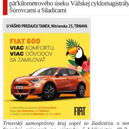
päťkilometrového úseku Vážskej cyklomagistrál
Šúrovcami a Siladicami
Trnavský samosprávny kraj uspel so žiadosťou o ne