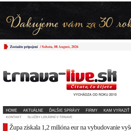
Zostaňte pripojení
/
Sobota, 08 August, 2026
HOME
AKTUÁLNE
ĎALŠIE SPRÁVY
FIRMY
KAM VYRAZIŤ
KONTAKT
SLUŽBY LEKÁRNÍ V TRNAVE
Župa získala 1,2 milióna eur na vybudovanie vyš