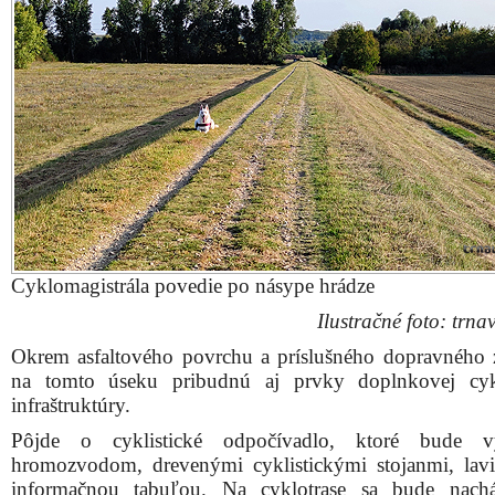
Cyklomagistrála povedie po násype hrádze
Ilustračné foto: trnav
Okrem asfaltového povrchu a príslušného dopravného 
na tomto úseku pribudnú aj prvky doplnkovej cykl
infraštruktúry.
Pôjde o cyklistické odpočívadlo, ktoré bude v
hromozvodom, drevenými cyklistickými stojanmi, lav
informačnou tabuľou. Na cyklotrase sa bude nachá