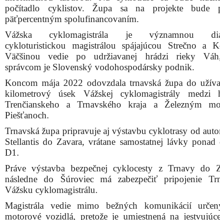
počítadlo cyklistov. Župa sa na projekte bude p
päťpercentným spolufinancovaním.
Vážska cyklomagistrála je významnou dia
cykloturistickou magistrálou spájajúcou Strečno a 
Väčšinou vedie po udržiavanej hrádzi rieky Váh,
správcom je Slovenský vodohospodársky podnik.
Koncom mája 2022 odovzdala trnavská župa do užíva
kilometrový úsek Vážskej cyklomagistrály medzi h
Trenčianskeho a Trnavského kraja a Železným m
Piešťanoch.
Trnavská župa pripravuje aj výstavbu cyklotrasy od aut
Stellantis do Zavara, vrátane samostatnej lávky ponad 
D1.
Práve výstavba bezpečnej cyklocesty z Trnavy do 
následne do Šúroviec má zabezpečiť pripojenie Tr
Vážsku cyklomagistrálu.
Magistrála vedie mimo bežných komunikácií určen
motorové vozidlá, pretože je umiestnená na jestvujúce