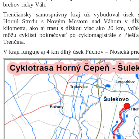
brehov rieky Váh.
Trenčiansky samosprávny kraj už vybudoval úsek s
Hornú Stredu s Novým Mestom nad Váhom v dĺž
kilometra, ako aj trasu s dĺžkou viac ako 20 km, vď
môžu cyklisti pokračovať po cyklomagistrále z Piešť
Trenčína.
V kraji funguje aj 4 km dlhý úsek Púchov – Nosická pri