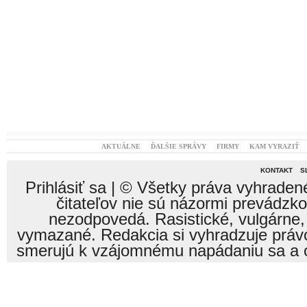
AKTUÁLNE
ĎALŠIE SPRÁVY
FIRMY
KAM VYRAZIŤ
KONTAKT
S
Prihlásiť sa
| © Všetky práva vyhraden
čitateľov nie sú názormi prevádzk
nezodpovedá. Rasistické, vulgárne,
vymazané. Redakcia si vyhradzuje právo
smerujú k vzájomnému napádaniu sa a o