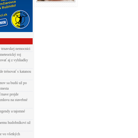
v trnavskej nemocnici
 meteorický roj
ovať aj z vyhliadky
de trénovať s katanou
nov sa budú už po
 mesta
Trnave prejde
zmluvu na stavebné
egendy a tajomné
rnemu hudobníkovi už
ie vo všetkých