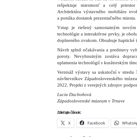
rešpektuje miestnosť a celý priesto
Architektúra výstavného mobiliáru evo
a ponúka dostatok prezentačného miesta.
Vstup je riešený samostatným nový
technológie a interaktívne prvky, je obo
doplneného zvukom. Obsahuje haptické i
Návrh splnil očakávania a predstavy vyh
poroty. Nevyhnutným zostáva dopra
uplatnenia technológií s kurátorským tím
Vernisáž výstavy sa uskutoční v stredu
návštevníkov Západoslovenského múzea 
2022. Projekt z verejných zdrojov podpo
Lucia Duchoňová
Západoslovenské múzeum v Trnave
Zdieľajte článok:
X
Facebook
WhatsA