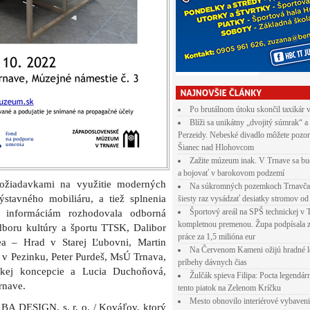
Po brutálnom útoku skončil taxikár 
Blíži sa unikátny „dvojitý súmrak“ a
Perzeidy. Nebeské divadlo môžete pozor
Šianec nad Hlohovcom
Zažite múzeum inak. V Trnave sa bu
a bojovať v barokovom podzemí
požiadavkami na využitie moderných
Na súkromných pozemkoch Trnavča
stavného mobiliáru, a tiež splnenia
šiesty raz vysádzať desiatky stromov od
Športový areál na SPŠ technickej v 
k informáciám rozhodovala odborná
kompletnou premenou. Župa podpísala 
odboru kultúry a športu TTSK, Dalibor
práce za 1,5 milióna eur
ea – Hrad v Starej Ľubovni, Martin
Na Červenom Kameni ožijú hradné l
 v Pezinku, Peter Purdeš, MsÚ Trnava,
príbehy dávnych čias
nickej koncepcie a Lucia Duchoňová,
Žulčák spieva Filipa: Pocta legendá
rnave.
tento piatok na Zelenom Kríčku
Mesto obnovilo interiérové vybaven
ABA DESIGN, s. r. o. / Kováľov, ktorý