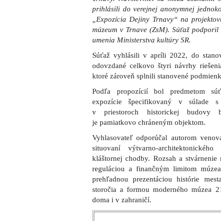
prihlásili do verejnej anonymnej jednoko
„Expozícia Dejiny Trnavy“ na projekto
múzeum v Trnave (ZsM). Súťaž podporil 
umenia Ministerstva kultúry SR.
Súťaž vyhlásili v apríli 2022, do stano
odovzdané celkovo štyri návrhy riešenia
ktoré zároveň splnili stanovené podmienk
Podľa propozícií bol predmetom súťa
expozície špecifikovaný v súlade 
v priestoroch historickej budovy b
je pamiatkovo chráneným objektom.
Vyhlasovateľ odporúčal autorom venov
situovaní výtvarno-architektonickéh
kláštornej chodby. Rozsah a stvárnenie
reguláciou a finančným limitom múze
prehľadnou prezentáciou histórie mes
storočia a formou moderného múzea 21
doma i v zahraničí.