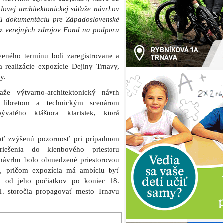
lovej architektonickej súťaže návrhov
vú dokumentáciu pre Západoslovenské
z verejných zdrojov Fond na podporu
veného termínu boli zaregistrované a
 realizácie expozície Dejiny Trnavy,
y.
že výtvarno-architektonický návrh
s libretom a technickým scenárom
ývalého kláštora klarisiek, ktorá
ať zvýšenú pozornosť pri prípadnom
o riešenia do klenbového priestoru
 návrhu bolo obmedzené priestorovou
a, pričom expozícia má ambíciu byť
ta od jeho počiatkov po koniec 18.
. storočia propagovať mesto Trnavu