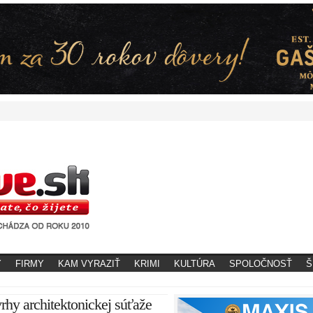
Y
FIRMY
KAM VYRAZIŤ
KRIMI
KULTÚRA
SPOLOČNOSŤ
Š
hy architektonickej súťaže