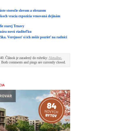
ste storočie slovom a obrazom
koch vracia expozícia venovaná dejinám
ie starej Trnavy
ára novú riaditeľku
a. Verejnosť si ich môže pozrieť na radnici
40. Článok je zaradený do rubriky:
Aktuálne
,
. Both comments and pings are currently closed.
CIA