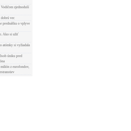
 Vodičom zjednoduší
e dobrú vec
e prednášku o vplyve
h. Ako si užiť
o atómky si vyžiadala
ôsob úniku pred
ióna
 milión z eurofondov,
estranstiev