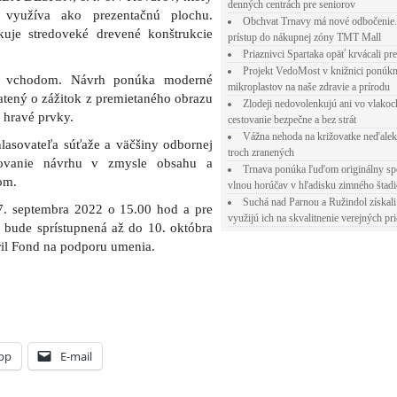
denných centrách pre seniorov
r využíva ako prezentačnú plochu.
Obchvat Trnavy má nové odbočenie.
kuje stredoveké drevené konštrukcie
prístup do nákupnej zóny TMT Mall
Priaznivci Spartaka opäť krvácali pr
Projekt VedoMost v knižnici ponúkn
m vchodom. Návrh ponúka moderné
mikroplastov na naše zdravie a prírodu
hatený o zážitok z premietaného obrazu
Zlodeji nedovolenkujú ani vo vlakoc
 hravé prvky.
cestovanie bezpečne a bez strát
Vážna nehoda na križovatke neďalek
lasovateľa súťaže a väčšiny odbornej
troch zranených
covanie návrhu v zmysle obsahu a
Trnava ponúka ľuďom originálny sp
om.
vlnou horúčav v hľadisku zimného štad
Suchá nad Parnou a Ružindol získali
 7. septembra 2022 o 15.00 hod a pre
využijú ich na skvalitnenie verejných pri
bude sprístupnená až do 10. októbra
ril Fond na podporu umenia.
pp
E-mail