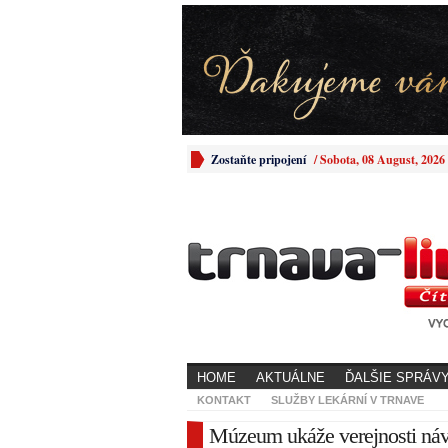
Zostaňte pripojení
/
Sobota, 08 August, 2026
HOME
AKTUÁLNE
ĎALŠIE SPRÁV
KONTAKT
SLUŽBY LEKÁRNÍ V TRNAVE
Múzeum ukáže verejnosti návr