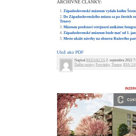
ARCHÍVNE ČLÁNKY:
Západoslovenské múzeum vydalo knihu Šestná
Do Západoslovenského múzea sa po šiestich ro
Trnavy
Múzeum predstaví verejnosti unikátne fotograf
Západoslovenské múzeum bude mať od 1. janu
Mesto ukáže návrhy na obnovu Ružového parčík
Ulož ako PDF
Napísal
REDAKCIA
2. septembra 2022 7:
Ďalšie správy
,
Pozvánky
,
Trnava
.
RSS 2.0
INZER