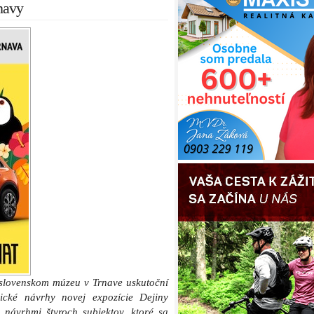
navy
slovenskom múzeu v Trnave uskutoční
nické návrhy novej expozície Dejiny
 návrhmi štyroch subjektov, ktoré sa