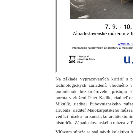
Na základe vypracovaných kritérií s 
technologických zariadení, vhodného vý
podmienok bezbariérového prístupu 
porota v zložení Peter Kadlic, riaditeľ 
Mikulík, riaditeľ Ľubovnianskeho múz
Hrubala, riaditeľ Malokarpatského múzea
vedúci úseku urbanisticko-architekto
historička Západoslovenského múzea v T
Víťazom súťaže sa stal návrh kolektívu 