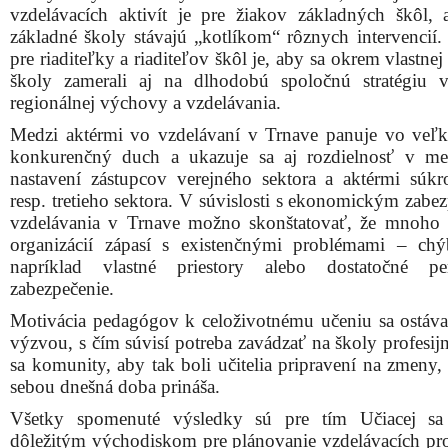
vzdelávacích aktivít je pre žiakov základných škôl, 
základné školy stávajú „kotlíkom“ rôznych intervencií
pre riaditeľky a riaditeľov škôl je, aby sa okrem vlastnej 
školy zamerali aj na dlhodobú spoločnú stratégiu v
regionálnej výchovy a vzdelávania.
Medzi aktérmi vo vzdelávaní v Trnave panuje vo veľk
konkurenčný duch a ukazuje sa aj rozdielnosť v m
nastavení zástupcov verejného sektora a aktérmi súk
resp. tretieho sektora. V súvislosti s ekonomickým zabe
vzdelávania v Trnave možno skonštatovať, že mnoho
organizácií zápasí s existenčnými problémami – ch
napríklad vlastné priestory alebo dostatočné per
zabezpečenie.
Motivácia pedagógov k celoživotnému učeniu sa ostáva
výzvou, s čím súvisí potreba zavádzať na školy profesij
sa komunity, aby tak boli učitelia pripravení na zmeny,
sebou dnešná doba prináša.
Všetky spomenuté výsledky sú pre tím Učiacej sa
dôležitým východiskom pre plánovanie vzdelávacích p