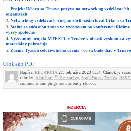
Projekt Učiaca sa Trnava pozýva na networking vzdelávacích
organizácií
Networking vzdelávacích organizácií naštartoval Učiacu sa T
Staňte sa súčasťou zmien vo vzdelávaní na konferencii Riešme
výzvy spoločne
Významný projekt MTF STU v Trnave v oblasti výskumu a vý
materiálov pokračuje
Začína Týždeň celoživotného učenia ‐ čo sa bude diať v Trnav
Ulož ako PDF
Napísal
REDAKCIA
27. februára 2023 8:14. Článok je zara
rubriky:
Aktuálne
,
Ďalšie správy
,
Spoločnosť
,
Trnava
.
RSS 2
comments and pings are currently closed.
INZERCIA