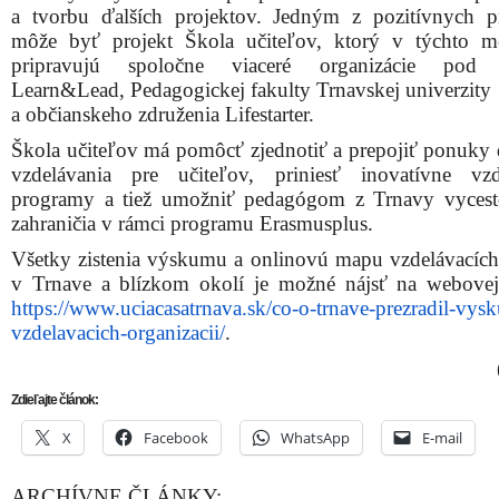
a tvorbu ďalších projektov. Jedným z pozitívnych p
môže byť projekt Škola učiteľov, ktorý v týchto m
pripravujú spoločne viaceré organizácie pod z
Learn&Lead, Pedagogickej fakulty Trnavskej univerzity
a občianskeho združenia Lifestarter.
Škola učiteľov má pomôcť zjednotiť a prepojiť ponuky 
vzdelávania pre učiteľov, priniesť inovatívne vzd
programy a tiež umožniť pedagógom z Trnavy vyces
zahraničia v rámci programu Erasmusplus.
Všetky zistenia výskumu a onlinovú mapu vzdelávacích
v Trnave a blízkom okolí je možné nájsť na webovej
https://www.uciacasatrnava.sk/co-o-trnave-prezradil-vys
vzdelavacich-organizacii/
.
Zdieľajte článok:
X
Facebook
WhatsApp
E-mail
ARCHÍVNE ČLÁNKY: