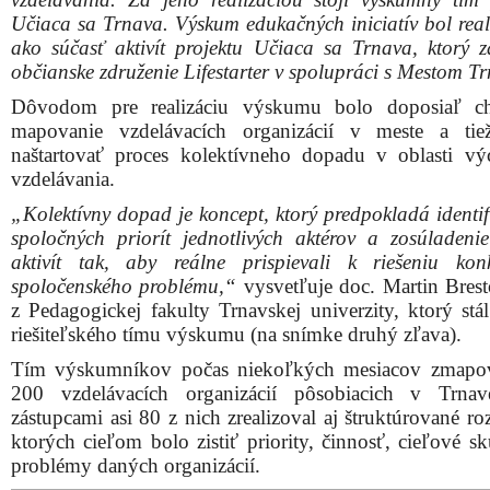
Učiaca sa Trnava. Výskum edukačných iniciatív bol real
ako súčasť aktivít projektu Učiaca sa Trnava, ktorý za
občianske združenie Lifestarter v spolupráci s Mestom T
Dôvodom pre realizáciu výskumu bolo doposiaľ ch
mapovanie vzdelávacích organizácií v meste a tie
naštartovať proces kolektívneho dopadu v oblasti v
vzdelávania.
„Kolektívny dopad je koncept, ktorý predpokladá identif
spoločných priorít jednotlivých aktérov a zosúladenie
aktivít tak, aby reálne prispievali k riešeniu kon
spoločenského problému,“
vysvetľuje doc. Martin Bres
z Pedagogickej fakulty Trnavskej univerzity, ktorý stál
riešiteľského tímu výskumu (na snímke druhý zľava).
Tím výskumníkov počas niekoľkých mesiacov zmapov
200 vzdelávacích organizácií pôsobiacich v Trna
zástupcami asi 80 z nich zrealizoval aj štruktúrované r
ktorých cieľom bolo zistiť priority, činnosť, cieľové s
problémy daných organizácií.