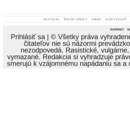
AKTUÁLNE
ĎALŠIE SPRÁVY
FIRMY
KAM VYRAZIŤ
KONTAKT
S
Prihlásiť sa
| © Všetky práva vyhraden
čitateľov nie sú názormi prevádzk
nezodpovedá. Rasistické, vulgárne,
vymazané. Redakcia si vyhradzuje právo
smerujú k vzájomnému napádaniu sa a o