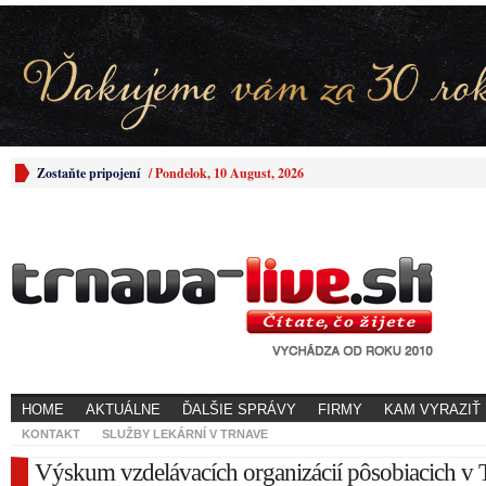
Zostaňte pripojení
/
Pondelok, 10 August, 2026
HOME
AKTUÁLNE
ĎALŠIE SPRÁVY
FIRMY
KAM VYRAZIŤ
KONTAKT
SLUŽBY LEKÁRNÍ V TRNAVE
Výskum vzdelávacích organizácií pôsobiacich v 