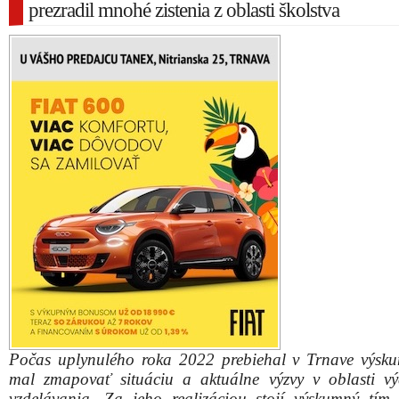
prezradil mnohé zistenia z oblasti školstva
Počas uplynulého roka 2022 prebiehal v Trnave výsku
mal zmapovať situáciu a aktuálne výzvy v oblasti v
vzdelávania. Za jeho realizáciou stojí výskumný tím 