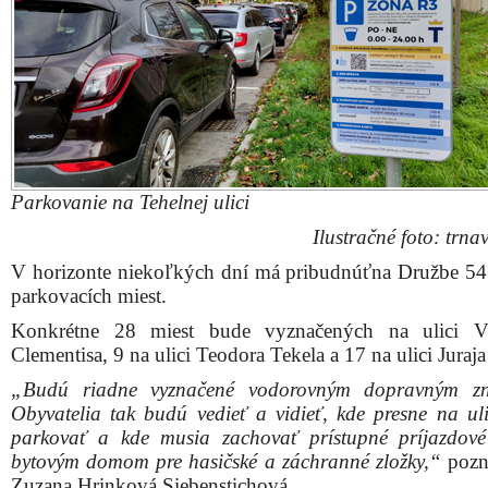
Parkovanie na Tehelnej ulici
Ilustračné foto: trnav
V horizonte niekoľkých dní má pribudnúťna Družbe 5
parkovacích miest.
Konkrétne 28 miest bude vyznačených na ulici Vl
Clementisa, 9 na ulici Teodora Tekela a 17 na ulici Juraja
„Budú riadne vyznačené vodorovným dopravným zn
Obyvatelia tak budú vedieť a vidieť, kde presne na ul
parkovať a kde musia zachovať prístupné príjazdové
bytovým domom pre hasičské a záchranné zložky,“
pozn
Zuzana Hrinková Siebenstichová.