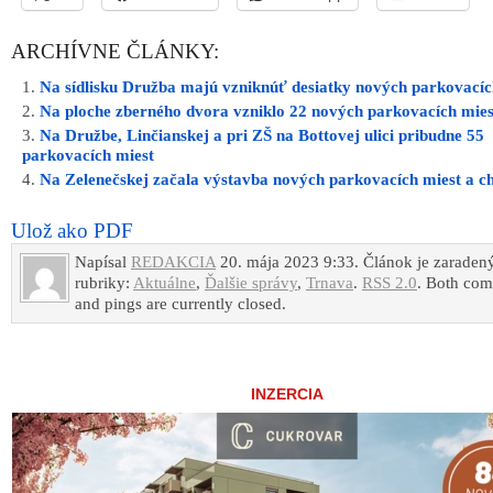
ARCHÍVNE ČLÁNKY:
Na sídlisku Družba majú vzniknúť desiatky nových parkovacíc
Na ploche zberného dvora vzniklo 22 nových parkovacích mies
Na Družbe, Linčianskej a pri ZŠ na Bottovej ulici pribudne 55
parkovacích miest
Na Zelenečskej začala výstavba nových parkovacích miest a c
Ulož ako PDF
Napísal
REDAKCIA
20. mája 2023 9:33. Článok je zaraden
rubriky:
Aktuálne
,
Ďalšie správy
,
Trnava
.
RSS 2.0
. Both co
and pings are currently closed.
INZERCIA