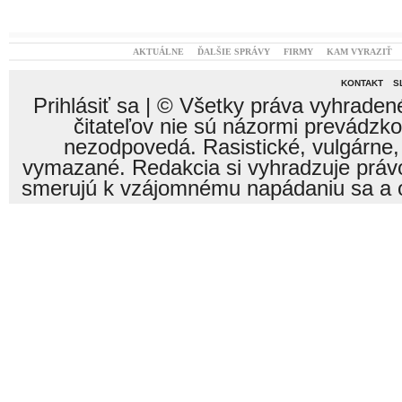
AKTUÁLNE
ĎALŠIE SPRÁVY
FIRMY
KAM VYRAZIŤ
KONTAKT
S
Prihlásiť sa
| © Všetky práva vyhraden
čitateľov nie sú názormi prevádzk
nezodpovedá. Rasistické, vulgárne,
vymazané. Redakcia si vyhradzuje právo
smerujú k vzájomnému napádaniu sa a o