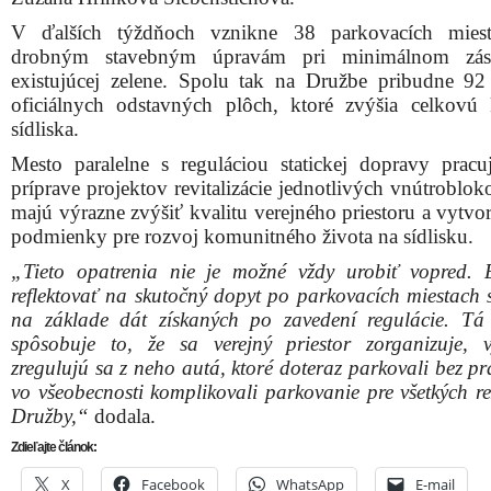
V ďalších týždňoch vznikne 38 parkovacích mies
drobným stavebným úpravám pri minimálnom zá
existujúcej zelene. Spolu tak na Družbe pribudne 9
oficiálnych odstavných plôch, ktoré zvýšia celkovú 
sídliska.
Mesto paralelne s reguláciou statickej dopravy pracu
príprave projektov revitalizácie jednotlivých vnútroblok
majú výrazne zvýšiť kvalitu verejného priestoru a vytvor
podmienky pre rozvoj komunitného života na sídlisku.
„Tieto opatrenia nie je možné vždy urobiť vopred. E
reflektovať na skutočný dopyt po parkovacích miestach 
na základe dát získaných po zavedení regulácie. Tá
spôsobuje to, že sa verejný priestor zorganizuje, v
zregulujú sa z neho autá, ktoré doteraz parkovali bez pr
vo všeobecnosti komplikovali parkovanie pre všetkých re
Družby,“
dodala.
Zdieľajte článok:
X
Facebook
WhatsApp
E-mail