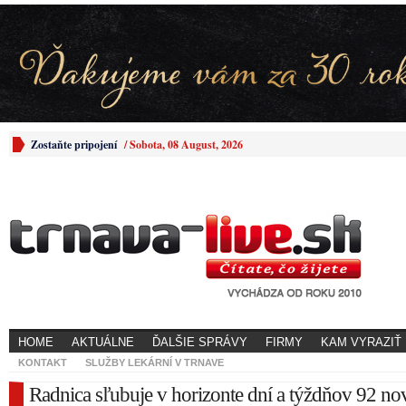
Zostaňte pripojení
/
Sobota, 08 August, 2026
HOME
AKTUÁLNE
ĎALŠIE SPRÁVY
FIRMY
KAM VYRAZIŤ
KONTAKT
SLUŽBY LEKÁRNÍ V TRNAVE
Radnica sľubuje v horizonte dní a týždňov 92 n