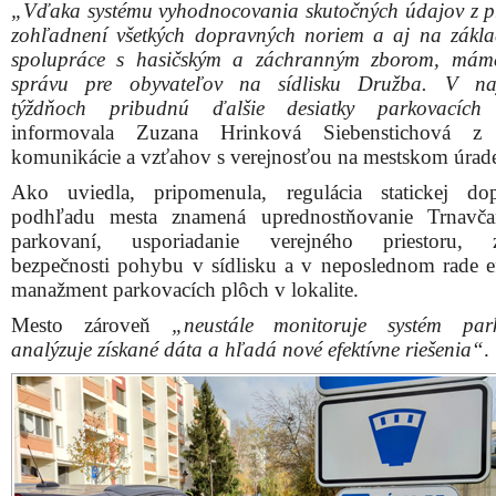
„Vďaka systému vyhodnocovania skutočných údajov z p
zohľadnení všetkých dopravných noriem a aj na zákla
spolupráce s hasičským a záchranným zborom, mám
správu pre obyvateľov na sídlisku Družba. V najb
týždňoch pribudnú ďalšie desiatky parkovacích 
informovala Zuzana Hrinková Siebenstichová z
komunikácie a vzťahov s verejnosťou na mestskom úrad
Ako uviedla, pripomenula, regulácia statickej do
podhľadu mesta znamená uprednostňovanie Trnavča
parkovaní, usporiadanie verejného priestoru, z
bezpečnosti pohybu v sídlisku a v neposlednom rade e
manažment parkovacích plôch v lokalite.
Mesto zároveň
„neustále monitoruje systém park
analýzuje získané dáta a hľadá nové efektívne riešenia“
.