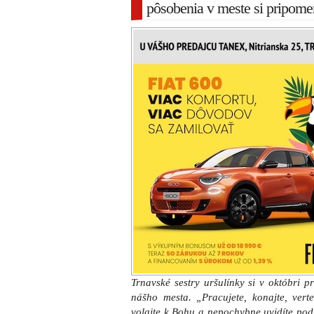
pôsobenia v meste si pripo
Trnavské sestry uršulínky si v októbri 
nášho mesta. „Pracujete, konajte, verte,
volajte k Bohu a nepochybne uvidíte pod