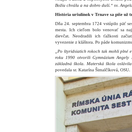
Božiu chválu a na dobro duší.“ sv. Angel
História uršulínok v Trnave sa píše už t
Dňa 24. septembra 1724 vstúpilo päť se
mesta. Ich cieľom bolo venovať sa n
dievčat. Neodradili ich ťažkosti začia
vyvezenie z kláštora. Po páde komunizmu 
„Po štyridsiatich rokoch tak mohli plné 
roku 1990 otvorili Gymnázium Angely 
základná škola. Materská škola oslávila
povedala sr. Katarína Šimalčíková, OSU.