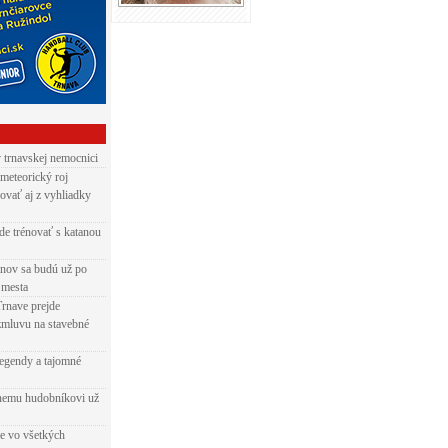
v trnavskej nemocnici
 meteorický roj
ovať aj z vyhliadky
de trénovať s katanou
nov sa budú už po
 mesta
Trnave prejde
zmluvu na stavebné
egendy a tajomné
rnemu hudobníkovi už
ie vo všetkých