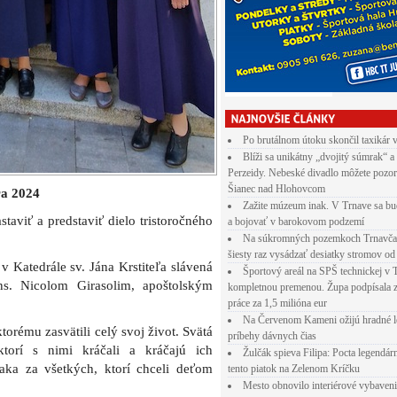
Po brutálnom útoku skončil taxikár 
Blíži sa unikátny „dvojitý súmrak“ a
Perzeidy. Nebeské divadlo môžete pozor
Šianec nad Hlohovcom
ra 2024
Zažite múzeum inak. V Trnave sa bu
staviť a predstaviť dielo tristoročného
a bojovať v barokovom podzemí
Na súkromných pozemkoch Trnavča
šiesty raz vysádzať desiatky stromov od
 Katedrále sv. Jána Krstiteľa slávená
Športový areál na SPŠ technickej v 
s. Nicolom Girasolim, apoštolským
kompletnou premenou. Župa podpísala 
práce za 1,5 milióna eur
Na Červenom Kameni ožijú hradné l
orému zasvätili celý svoj život. Svätá
príbehy dávnych čias
torí s nimi kráčali a kráčajú ich
Žulčák spieva Filipa: Pocta legendá
aka za všetkých, ktorí chceli deťom
tento piatok na Zelenom Kríčku
Mesto obnovilo interiérové vybaven