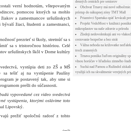
denných centrách pre seniorov
zostali verní hodnotám, vštepovaným
Obchvat Trnavy má nové odbočenie.
rodincov, pomocou ktorých sa mohlo
prístup do nákupnej zóny TMT Mall
m žiakov a zamestnancov uršulínskych
Priaznivci Spartaka opäť krvácali pr
Projekt VedoMost v knižnici ponúkn
i bývalí žiaci, študenti a zamestnanci,
mikroplastov na naše zdravie a prírodu
Zlodeji nedovolenkujú ani vo vlakoc
ožnosť prezrieť si školy, stretnúť sa s
cestovanie bezpečne a bez strát
Vážna nehoda na križovatke neďalek
miť sa s tristoročnou históriou. Celé
troch zranených
ntov uršulínskych škôl v Dome kultúry
Trnava ponúka ľuďom originálny sp
vlnou horúčav v hľadisku zimného štad
vedectvá, vystúpia deti zo ZŠ a MŠ
Suchá nad Parnou a Ružindol získali
využijú ich na skvalitnenie verejných pri
sa tešiť aj na vystúpenie Paulíny
rogram je postavený tak, aby sme si
programom prešli do súčasnosti.
 budú vypovedané cez video svedectvá
vné vystúpenia, ktorými oslávime toto
hal Lipovský.
vajú prežiť spoločnú radosť z tohto