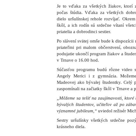
Je to vďaka za všetkých žiakov, ktorí 
počas štúdia. Vďaka za všetkých dob
dielo uršulínskej rehole rozvíjať. Okre
škôl, a ich rodín sú srdečne vítaní všetc
priatelia a dobrodinci sestier.
Po slávení svätej omše bude k dispozícii m
priateľmi pri malom občerstvení, obozná
podujatie ukončí program žiakov a štude
v Trnave o 16.00 hod.
Súčasťou programu budú rôzne video s
Angely Merici i z gymnázia. Možeme 
Madeovej ako bývalej študentky. Celý p
zaspomínali na začiatky škôl v Trnave a 
„Môžeme sa tešiť na zaujímavosti, ktoré
bývalých študentov, učiteľov až po zába
významné jubileum,“
uviedol režisér Mic
Sestry uršulínky všetkých srdečne pozý
krásneho diela.