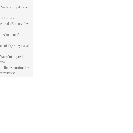
 Vodičom zjednoduší
e dobrú vec
e prednášku o vplyve
h. Ako si užiť
o atómky si vyžiadala
ôsob úniku pred
ióna
 milión z eurofondov,
estranstiev