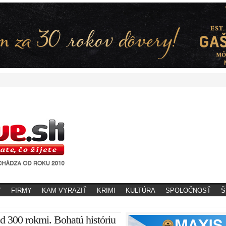
Y
FIRMY
KAM VYRAZIŤ
KRIMI
KULTÚRA
SPOLOČNOSŤ
Š
ed 300 rokmi. Bohatú históriu