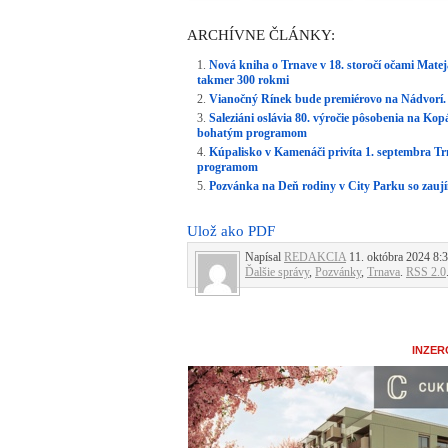
ARCHÍVNE ČLÁNKY:
Nová kniha o Trnave v 18. storočí očami Matej
takmer 300 rokmi
Vianočný Rínek bude premiérovo na Nádvorí.
Saleziáni oslávia 80. výročie pôsobenia na K
bohatým programom
Kúpalisko v Kamenáči privíta 1. septembra T
programom
Pozvánka na Deň rodiny v City Parku so zau
Ulož ako PDF
Napísal
REDAKCIA
11. októbra 2024 8:3
Ďalšie správy
,
Pozvánky
,
Trnava
.
RSS 2.0
INZER