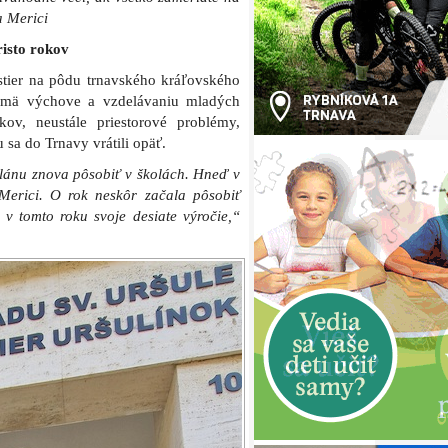
a Merici
risto rokov
stier na pôdu trnavského kráľovského
ajmä výchove a vzdelávaniu mladých
tkov, neustále priestorové problémy,
sa do Trnavy vrátili opäť.
elánu znova pôsobiť v školách. Hneď v
Merici. O rok neskôr začala pôsobiť
 v tomto roku svoje desiate výročie,“