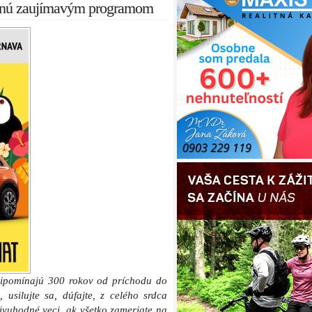
menú zaujímavým programom
pripomínajú 300 rokov od príchodu do
 usilujte sa, dúfajte, z celého srdca
ivuhodné veci, ak všetko zameriate na