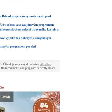
a Bela ukazuje, ako vyzeralo mesto pred
 Už v sobotu a so zaujímavým programom
opánke posviackou zrekonštruovaného kostola a
rnavský piknik s bohatým a zaujímavým
jímavým programom pre deti
3. Článok je zaradený do rubriky:
Aktuálne
,
. Both comments and pings are currently closed.
CIA