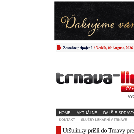
Zostaňte pripojení
/
Nedeľa, 09 August, 2026
HOME
AKTUÁLNE
ĎALŠIE SPRÁV
KONTAKT
SLUŽBY LEKÁRNÍ V TRNAVE
Uršulínky prišli do Trnavy pr