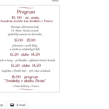
(ml)
pp
E-mail