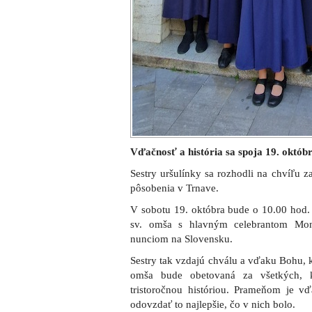
Vďačnosť a história sa spoja 19. októb
Sestry uršulínky sa rozhodli na chvíľu za
pôsobenia v Trnave.
V sobotu 19. októbra bude o 10.00 hod. v
sv. omša s hlavným celebrantom Mon
nunciom na Slovensku.
Sestry tak vzdajú chválu a vďaku Bohu, kt
omša bude obetovaná za všetkých, k
tristoročnou históriou. Prameňom je vď
odovzdať to najlepšie, čo v nich bolo.