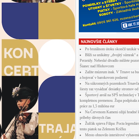
Po brutálnom útoku skončil taxikár 
Blíži sa unikátny „dvojitý súmrak“ a
Perzeidy. Nebeské divadlo môžete pozor
Šianec nad Hlohovcom
Zažite múzeum inak. V Trnave sa bu
a bojovať v barokovom podzemí
Na súkromných pozemkoch Trnavča
šiesty raz vysádzať desiatky stromov od
Športový areál na SPŠ technickej v 
kompletnou premenou. Župa podpísala 
práce za 1,5 milióna eur
Na Červenom Kameni ožijú hradné l
príbehy dávnych čias
Žulčák spieva Filipa: Pocta legendá
tento piatok na Zelenom Kríčku
Mesto obnovilo interiérové vybaven