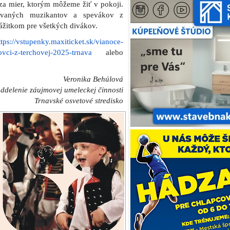
a za mier, ktorým môžeme žiť v pokoji.
tovaných muzikantov a spevákov z
žitkom pre všetkých divákov.
ttps://vstupenky.maxiticket.sk/vianoce-
ovci-z-terchovej-2025-trnava
alebo
Veronika Behúlová
ddelenie záujmovej umeleckej činnosti
Trnavské osvetové stredisko