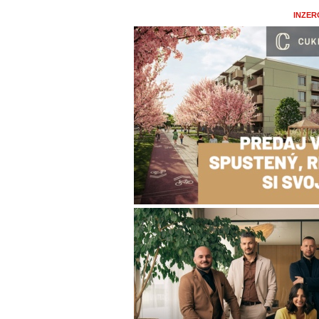
INZER