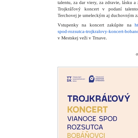
talentu, za dar viery, za zdravie, lásku 
Trojkráľový koncert v podaní talen
Terchovej je umeleckým aj duchovným zá
Vstupenky na koncert zakúpite na
h
spod-rozsutca-trojkralovy-koncert-boban
v Mestskej veži v Trnave.
o