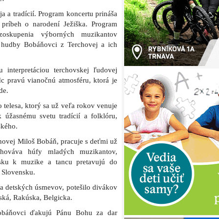
a a tradícií. Program koncertu prináša
 príbeh o narodení Ježiška. Program
zoskupenia výborných muzikantov
j hudby Bobáňovci z Terchovej a ich
 interpretáciou terchovskej ľudovej
c pravú vianočnú atmosféru, ktorá je
de.
telesa, ktorý sa už veľa rokov venuje
úžasnému svetu tradícií a folklóru,
ského.
chovej Miloš Bobáň, pracuje s deťmi už
hováva húfy mladých muzikantov,
ásku k muzike a tancu pretavujú do
 Slovensku.
d a detských úsmevov, potešilo divákov
ská, Rakúska, Belgicka.
obáňovci ďakujú Pánu Bohu za dar