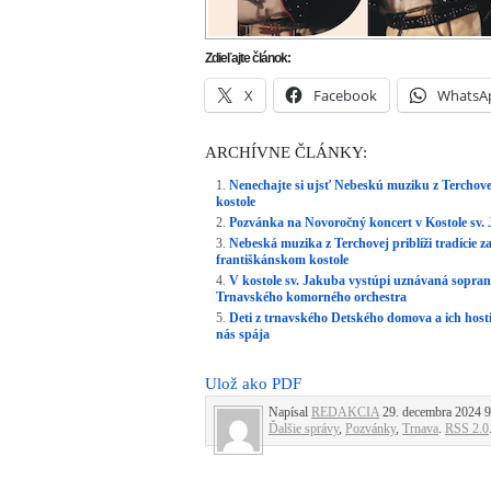
Zdieľajte článok:
X
Facebook
WhatsA
ARCHÍVNE ČLÁNKY:
Nenechajte si ujsť Nebeskú muziku z Terchove
kostole
Pozvánka na Novoročný koncert v Kostole sv.
Nebeská muzika z Terchovej priblíži tradíci
františkánskom kostole
V kostole sv. Jakuba vystúpi uznávaná sopra
Trnavského komorného orchestra
Deti z trnavského Detského domova a ich host
nás spája
Ulož ako PDF
Napísal
REDAKCIA
29. decembra 2024 9:
Ďalšie správy
,
Pozvánky
,
Trnava
.
RSS 2.0