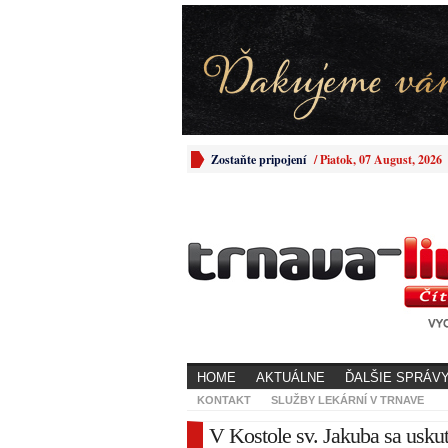
Zostaňte pripojení
/
Piatok, 07 August, 2026
HOME
AKTUÁLNE
ĎALŠIE SPRÁV
KONTAKT
SLUŽBY LEKÁRNÍ V TRNAVE
V Kostole sv. Jakuba sa uskut