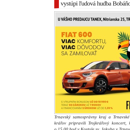
vystúpi ľudová hudba Bobáňov
Trnavský samosprávny kraj a Trnavské 
kráľov pripravili Trojkráľový koncert,
o 15,00 hod v Kostole sv. Jakuba v Trnav