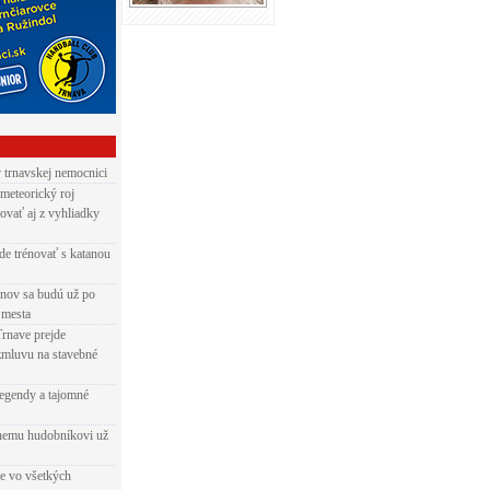
v trnavskej nemocnici
 meteorický roj
ovať aj z vyhliadky
de trénovať s katanou
nov sa budú už po
 mesta
Trnave prejde
zmluvu na stavebné
egendy a tajomné
rnemu hudobníkovi už
ie vo všetkých