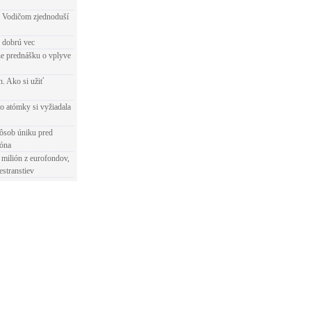
 Vodičom zjednoduší
e dobrú vec
e prednášku o vplyve
h. Ako si užiť
o atómky si vyžiadala
ôsob úniku pred
ióna
 milión z eurofondov,
estranstiev