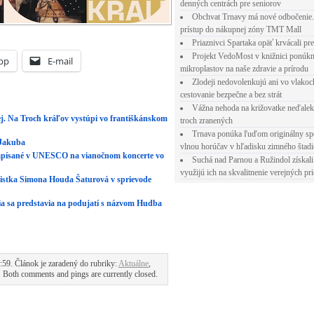
denných centrách pre seniorov
Obchvat Trnavy má nové odbočenie.
prístup do nákupnej zóny TMT Mall
Priaznivci Spartaka opäť krvácali pr
Projekt VedoMost v knižnici ponúkn
pp
E-mail
mikroplastov na naše zdravie a prírodu
Zlodeji nedovolenkujú ani vo vlakoc
cestovanie bezpečne a bez strát
Vážna nehoda na križovatke neďalek
j. Na Troch kráľov vystúpi vo františkánskom
troch zranených
Trnava ponúka ľuďom originálny sp
 Jakuba
vlnou horúčav v hľadisku zimného štad
e zapísané v UNESCO na vianočnom koncerte vo
Suchá nad Parnou a Ružindol získali
využijú ich na skvalitnenie verejných pri
nistka Simona Houda Šaturová v sprievode
ia sa predstavia na podujatí s názvom Hudba
59. Článok je zaradený do rubriky:
Aktuálne
,
. Both comments and pings are currently closed.