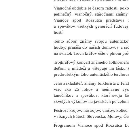
Vianočné obdobie je časom radosti, pokoj
jedinečný, vianočný, stáročiami známy
Vianoce spod Rozsutca predstavia 
a spevákov všetkých generácií ľudove
hostí.
Tento súbor, známy svojou autentickou
hudby, prináša do našich domovov a sŕd
na sviatok Troch kráľov ešte v plnom prú
Trojkráľový koncert známeho folklórneho 
deťom a mládeži a vštepuje im lásku k 
predovšetkým toho autentického terchov
Jeho zakladateľ, známy folklorista z Ter
viac ako 25 rokov a neúnavne vyc
tanečníkov a spevákov, ktorí svoju l
skvelých výkonov na javiskách po celom
Pestrosť krojov, nástrojov, vinšov, kolie
v rôznych kútoch Slovenska, Moravy, Če
Programom Vianoce spod Rozsutca B