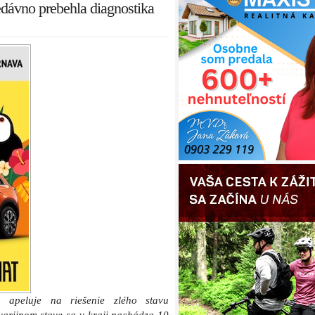
edávno prebehla diagnostika
 apeluje na riešenie zlého stavu