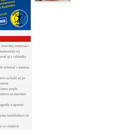
v trnavskej nemocnici
 meteorický roj
ovať aj z vyhliadky
de trénovať s katanou
nov sa budú už po
 mesta
Trnave prejde
zmluvu na stavebné
egendy a tajomné
rnemu hudobníkovi už
ie vo všetkých