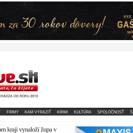
Y
FIRMY
KAM VYRAZIŤ
KRIMI
KULTÚRA
SPOLOČNOSŤ
Š
m kraji vynaloží župa v