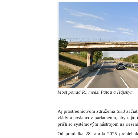
Most ponad R1 medzi Patou a Hájskym
Aj prostredníctvom združenia SK8 začiat
vlády a poslancov parlamentu, aby tejto
prišli so systémovým nástrojom na riešeni
Od pondelka 28. apríla 2025 prebieha