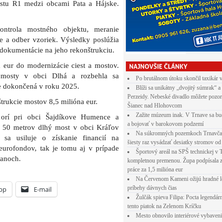
cestu R1 medzi obcami Pata a Hájske.
ontrola mostného objektu, meranie
ie a odber vzoriek. Výsledky poslúžia
 dokumentácie na jeho rekonštrukciu.
 eur do modernizácie ciest a mostov.
 mosty v obci Dlhá a rozbehla sa
Po brutálnom útoku skončil taxikár 
de dokončená v roku 2025.
Blíži sa unikátny „dvojitý súmrak“ a
Perzeidy. Nebeské divadlo môžete pozor
trukcie mostov 8,5 milióna eur.
Šianec nad Hlohovcom
Zažite múzeum inak. V Trnave sa bu
rí pri obci Šajdíkove Humence a
a bojovať v barokovom podzemí
r 50 metrov dlhý most v obci Kráľov
Na súkromných pozemkoch Trnavča
sa usiluje o získanie financií na
šiesty raz vysádzať desiatky stromov od
eurofondov, tak je tomu aj v prípade
Športový areál na SPŠ technickej v 
anoch.
kompletnou premenou. Župa podpísala 
práce za 1,5 milióna eur
Na Červenom Kameni ožijú hradné l
príbehy dávnych čias
pp
E-mail
Žulčák spieva Filipa: Pocta legendá
tento piatok na Zelenom Kríčku
Mesto obnovilo interiérové vybaven