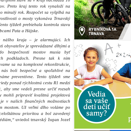
varijnom stave sa v kraji nachádza 10
v. Preto kraj tento rok vynaloží na
o minulý rok. Rozpočet sa vyšplhá na
rostlivosti o mosty vykonáva Trnavský
Tento týždeň prebiehala kontrola stavu
bcami Pata a Hájske.
 nášho kraja – je alarmujúci. Ich
ti obyvateľov je sprevádzané dlhými a
 do bezpečnosti mostov musia byť
ých podkladoch. Presne tak k nim
avame sa na komplexné rekonštrukcie,
 nás boli bezpečné a spoľahlivé na
náme preventívne. Tento týždeň sme
 triedy ponad rýchlostnú cestu R1 medzi
 aby sme vedeli presne určiť rozsah
 mohli pripraviť kvalitnú projektovú
 je v našich finančných možnostiach
kým mostom. Už veľmi dlho voláme po
celoštátnou prioritou a bol zavedený
gédiám,“
uviedol trnavský župan Jozef