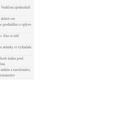
 Vodičom zjednoduší
e dobrú vec
e prednášku o vplyve
h. Ako si užiť
o atómky si vyžiadala
ôsob úniku pred
ióna
 milión z eurofondov,
estranstiev