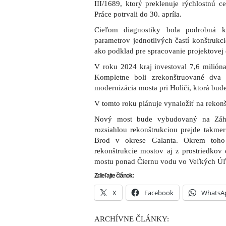
III/1689, ktorý preklenuje rýchlostnú 
Práce potrvali do 30. apríla.
Cieľom diagnostiky bola podrobná k
parametrov jednotlivých častí konštrukc
ako podklad pre spracovanie projektovej
V roku 2024 kraj investoval 7,6 milióna
Kompletne boli zrekonštruované dva
modernizácia mosta pri Holíči, ktorá bu
V tomto roku plánuje vynaložiť na rekonš
Nový most bude vybudovaný na Záho
rozsiahlou rekonštrukciou prejde takme
Brod v okrese Galanta. Okrem toho 
rekonštrukcie mostov aj z prostriedkov 
mostu ponad Čiernu vodu vo Veľkých Úľ
Zdieľajte článok:
X
Facebook
WhatsA
ARCHÍVNE ČLÁNKY: