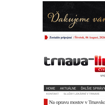
Zostaňte pripojení
/
Štvrtok, 06 August, 2026
HOME
AKTUÁLNE
ĎALŠIE SPRÁV
KONTAKT
SLUŽBY LEKÁRNÍ V TRNAVE
Na opravu mostov v Trnavsko