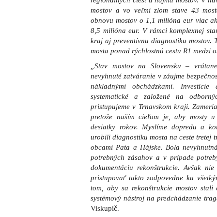
regionálnych ciest a najmä mostov. V ha
mostov a vo veľmi zlom stave 43 mosto
obnovu mostov o 1,1 milióna eur viac ak
8,5 milióna eur. V rámci komplexnej sta
kraj aj preventívnu diagnostiku mostov. 
mosta ponad rýchlostnú cestu R1 medzi o
„Stav mostov na Slovensku – vrátane
nevyhnuté zatváranie v záujme bezpečnos
nákladnými obchádzkami. Investície
systematické a založené na odborn
pristupujeme v Trnavskom kraji. Zameri
pretože naším cieľom je, aby mosty u
desiatky rokov. Myslíme dopredu a ko
urobili diagnostiku mosta na ceste tretej
obcami Pata a Hájske. Bola nevyhnutná,
potrebných zásahov a v prípade potreby
dokumentáciu rekonštrukcie. Avšak nie
pristupovať takto zodpovedne ku všet
tom, aby sa rekonštrukcie mostov stali 
systémový nástroj na predchádzanie tra
Viskupič.