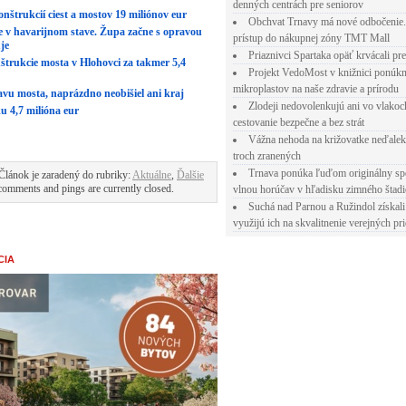
denných centrách pre seniorov
nštrukcií ciest a mostov 19 miliónov eur
Obchvat Trnavy má nové odbočenie.
e v havarijnom stave. Župa začne s opravou
prístup do nákupnej zóny TMT Mall
je
Priaznivci Spartaka opäť krvácali pr
trukcie mosta v Hlohovci za takmer 5,4
Projekt VedoMost v knižnici ponúkn
mikroplastov na naše zdravie a prírodu
avu mosta, naprázdno neobišiel ani kraj
Zlodeji nedovolenkujú ani vo vlakoc
u 4,7 milióna eur
cestovanie bezpečne a bez strát
Vážna nehoda na križovatke neďalek
troch zranených
Trnava ponúka ľuďom originálny sp
Článok je zaradený do rubriky:
Aktuálne
,
Ďalšie
comments and pings are currently closed.
vlnou horúčav v hľadisku zimného štad
Suchá nad Parnou a Ružindol získali
využijú ich na skvalitnenie verejných pri
CIA