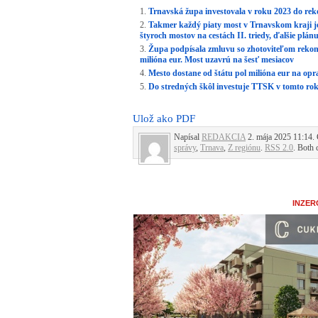
Trnavská župa investovala v roku 2023 do reko
Takmer každý piaty most v Trnavskom kraji j
štyroch mostov na cestách II. triedy, ďalšie plánu
Župa podpísala zmluvu so zhotoviteľom rekonš
milióna eur. Most uzavrú na šesť mesiacov
Mesto dostane od štátu pol milióna eur na opr
Do stredných škôl investuje TTSK v tomto rok
Ulož ako PDF
Napísal
REDAKCIA
2. mája 2025 11:14. 
správy
,
Trnava
,
Z regiónu
.
RSS 2.0
. Both 
INZER