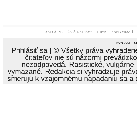
AKTUÁLNE
ĎALŠIE SPRÁVY
FIRMY
KAM VYRAZIŤ
KONTAKT
S
Prihlásiť sa
| © Všetky práva vyhraden
čitateľov nie sú názormi prevádzk
nezodpovedá. Rasistické, vulgárne,
vymazané. Redakcia si vyhradzuje právo
smerujú k vzájomnému napádaniu sa a o