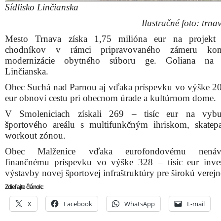
Sídlisko Linčianska
Ilustračné foto: trnav
Mesto Trnava získa 1,75 milióna eur na projekt
chodníkov v rámci pripravovaného zámeru kom
modernizácie obytného súboru ge. Goliana na s
Linčianska.
Obec Suchá nad Parnou aj vďaka príspevku vo výške 205
eur obnoví cestu pri obecnom úrade a kultúrnom dome.
V Smoleniciach získali 269 – tisíc eur na vybu
športového areálu s multifunkčným ihriskom, skate
workout zónou.
Obec Malženice vďaka eurofondovému nenávr
finančnému príspevku vo výške 328 – tisíc eur inve
výstavby novej športovej infraštruktúry pre širokú verejn
Zdieľajte článok:
X
Facebook
WhatsApp
E-mail