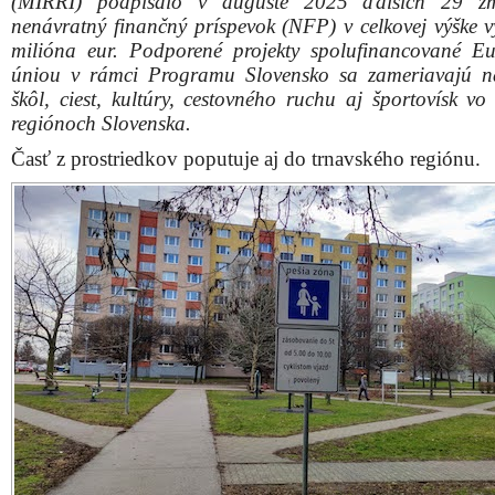
(MIRRI) podpísalo v auguste 2025 ďalších 29 z
nenávratný finančný príspevok (NFP) v celkovej výške v
milióna eur. Podporené projekty spolufinancované E
úniou v rámci Programu Slovensko sa zameriavajú n
škôl, ciest, kultúry, cestovného ruchu aj športovísk vo
regiónoch Slovenska.
Časť z prostriedkov poputuje aj do trnavského regiónu.