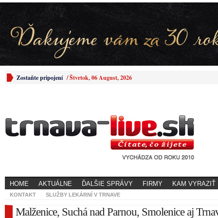
Zostaňte pripojení
/
Štvrtok, 06 August, 2026
HOME
AKTUÁLNE
ĎALŠIE SPRÁVY
FIRMY
KAM VYRAZIŤ
KONTAKT
SLUŽBY LEKÁRNÍ V TRNAVE
Malženice, Suchá nad Parnou, Smolenice aj Trna