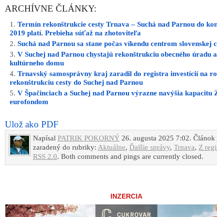
ARCHÍVNE ČLÁNKY:
Termín rekonštrukcie cesty Trnava – Suchá nad Parnou do ko
2019 platí. Prebieha súťaž na zhotoviteľa
Suchá nad Parnou sa stane počas víkendu centrom slovenskej c
V Suchej nad Parnou chystajú rekonštrukciu obecného úradu a
kultúrneho domu
Trnavský samosprávny kraj zaradil do registra investícií na r
rekonštrukciu cesty do Suchej nad Parnou
V Špačinciach a Suchej nad Parnou výrazne navýšia kapacitu
eurofondom
Ulož ako PDF
Napísal
PATRIK POKORNÝ
26. augusta 2025 7:02. Článok 
zaradený do rubriky:
Aktuálne
,
Ďalšie správy
,
Trnava
,
Z reg
RSS 2.0
. Both comments and pings are currently closed.
INZERCIA