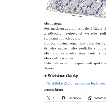
obchvatom.
Poslaneckým zborom schválená štúdia ri
z pôvodne navrhovanej výstavby ro
stovkami nových bytov.
Budúca obytná zóna rieši výstavbu 
ôsmeho nadzemného podlažia s prípus
obchodu, verejného stravovania a ne
obyvateľov územia.
Urbanistickú štúdiu vypracovala spoločn
Trnava.
+ Súvisiace články
·
Na sídlisku Zátvor za Tescom bude mož
Zdieľajte článok:
X
Facebook
WhatsA