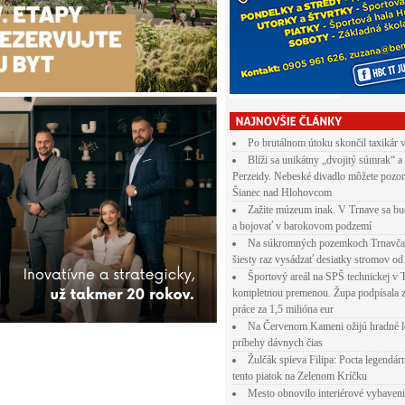
Po brutálnom útoku skončil taxikár 
Blíži sa unikátny „dvojitý súmrak“ a
Perzeidy. Nebeské divadlo môžete pozor
Šianec nad Hlohovcom
Zažite múzeum inak. V Trnave sa bu
a bojovať v barokovom podzemí
Na súkromných pozemkoch Trnavča
šiesty raz vysádzať desiatky stromov od
Športový areál na SPŠ technickej v 
kompletnou premenou. Župa podpísala 
práce za 1,5 milióna eur
Na Červenom Kameni ožijú hradné l
príbehy dávnych čias
Žulčák spieva Filipa: Pocta legendá
tento piatok na Zelenom Kríčku
Mesto obnovilo interiérové vybaven