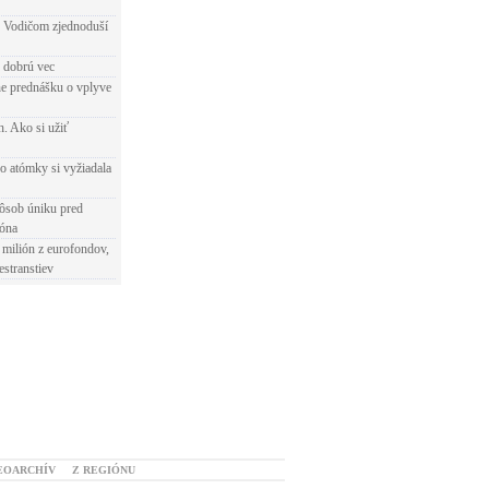
 Vodičom zjednoduší
e dobrú vec
e prednášku o vplyve
h. Ako si užiť
o atómky si vyžiadala
ôsob úniku pred
ióna
 milión z eurofondov,
estranstiev
EOARCHÍV
Z REGIÓNU