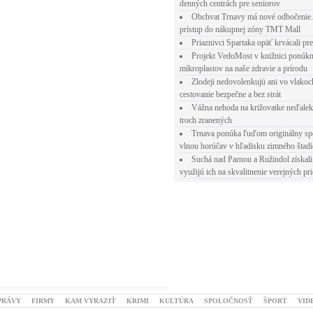
denných centrách pre seniorov
Obchvat Trnavy má nové odbočenie.
prístup do nákupnej zóny TMT Mall
Priaznivci Spartaka opäť krvácali pr
Projekt VedoMost v knižnici ponúkn
mikroplastov na naše zdravie a prírodu
Zlodeji nedovolenkujú ani vo vlakoc
cestovanie bezpečne a bez strát
Vážna nehoda na križovatke neďalek
troch zranených
Trnava ponúka ľuďom originálny sp
vlnou horúčav v hľadisku zimného štad
Suchá nad Parnou a Ružindol získali
využijú ich na skvalitnenie verejných pri
PRÁVY
FIRMY
KAM VYRAZIŤ
KRIMI
KULTÚRA
SPOLOČNOSŤ
ŠPORT
VID