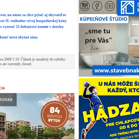
or, na názor sa chce pýtať aj obyvateľov
r II. rozhodne vývoj hospodárskej krízy
e vyzerať 25-hektárové územie v dotyku
niknúť nová obytná zóna
ra 2008 1:10. Článok je zaradený do rubriky:
 are currently closed.
CIA