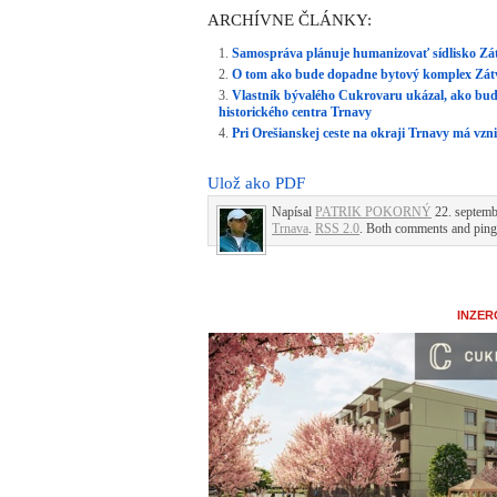
ARCHÍVNE ČLÁNKY:
Samospráva plánuje humanizovať sídlisko Zátv
O tom ako bude dopadne bytový komplex Zátvo
Vlastník bývalého Cukrovaru ukázal, ako bud
historického centra Trnavy
Pri Orešianskej ceste na okraji Trnavy má vz
Ulož ako PDF
Napísal
PATRIK POKORNÝ
22. septemb
Trnava
.
RSS 2.0
. Both comments and pings
INZER