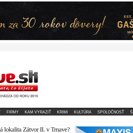
Y
FIRMY
KAM VYRAZIŤ
KRIMI
KULTÚRA
SPOLOČNOSŤ
Š
lokalita Zátvor II. v Trnave?