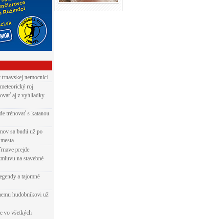
v trnavskej nemocnici
 meteorický roj
ovať aj z vyhliadky
de trénovať s katanou
nov sa budú už po
 mesta
Trnave prejde
zmluvu na stavebné
egendy a tajomné
rnemu hudobníkovi už
ie vo všetkých