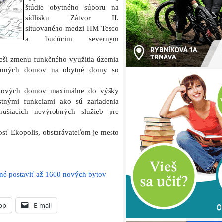
štúdie obytného súboru na
sídlisku Zátvor II.
situovaného medzi HM Tesco
a budúcim severným
eši zmenu funkčného využitia územia
dinných domov na obytné domy so
bytových domov maximálne do výšky
tnými funkciami ako sú zariadenia
rušiacich nevýrobných služieb pre
osť Ekopolis, obstarávateľom je mesto
né postaviť až 1600 nových bytov
pp
E-mail