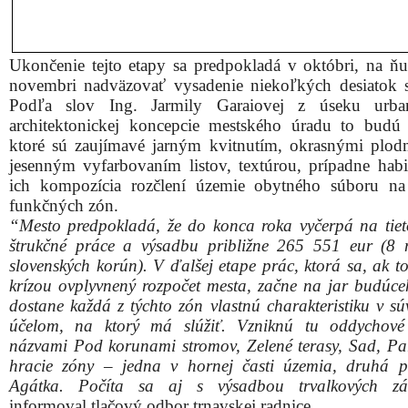
Ukončenie tejto etapy sa predpokladá v októbri, na ň
novembri nadväzovať vysadenie niekoľkých desiatok 
Podľa slov Ing. Jarmily Garaiovej z úseku urbani
architektonickej koncepcie mestského úradu to budú l
ktoré sú zaujímavé jarným kvitnutím, okrasnými plod
jesenným vyfarbovaním listov, textúrou, prípadne hab
ich kompozícia rozčlení územie obytného súboru na
funkčných zón.
“Mesto predpokladá, že do konca roka vyčerpá na tiet
štrukčné práce a výsadbu približne 265 551 eur (8 m
slovenských korún). V ďalšej etape prác, ktorá sa, ak t
krízou ovplyvnený rozpočet mesta, začne na jar budúce
dostane každá z týchto zón vlastnú charakteristiku v súv
účelom, na ktorý má slúžiť. Vzniknú tu oddychové
názvami Pod korunami stromov, Zelené terasy, Sad, Pa
hracie zóny – jedna v hornej časti územia, druhá p
Agátka. Počíta sa aj s výsadbou trvalkových zá
informoval tlačový odbor trnavskej radnice.