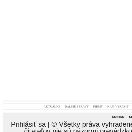
AKTUÁLNE
ĎALŠIE SPRÁVY
FIRMY
KAM VYRAZIŤ
KONTAKT
S
Prihlásiť sa
| © Všetky práva vyhraden
čitateľov nie sú názormi prevádzk