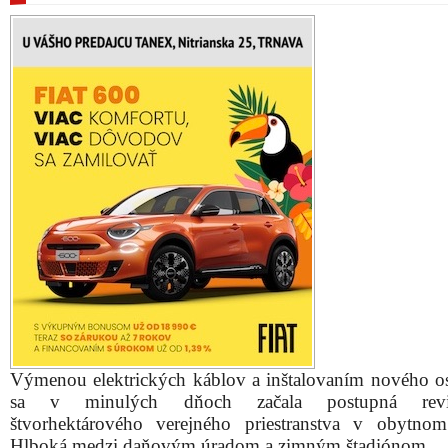
Výmenou elektrických káblov a inštalovaním nového os
sa v minulých dňoch začala postupná revita
štvorhektárového verejného priestranstva v obytno
Hlboká medzi daňovým úradom a zimným štadiónom.