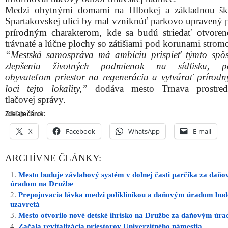
Medzi obytnými domami na Hlbokej a základnou šk
Spartakovskej ulici by mal vzniknúť parkovo upravený pr
prírodným charakterom, kde sa budú striedať otvorené
trávnaté a lúčne plochy so zátišiami pod korunami strom
“Mestská samospráva má ambíciu prispieť týmto sp
zlepšeniu životných podmienok na sídlisku, po
obyvateľom priestor na regeneráciu a vytvárať prírodn
loci tejto lokality,”
dodáva mesto Trnava prostred
tlačovej správy.
Zdieľajte článok:
X
Facebook
WhatsApp
E-mail
ARCHÍVNE ČLÁNKY:
Mesto buduje závlahový systém v dolnej časti parčíka za daň
úradom na Družbe
Prepojovacia lávka medzi poliklinikou a daňovým úradom bude
uzavretá
Mesto otvorilo nové detské ihrisko na Družbe za daňovým úr
Začala revitalizácia priestorov Univerzitného námestia