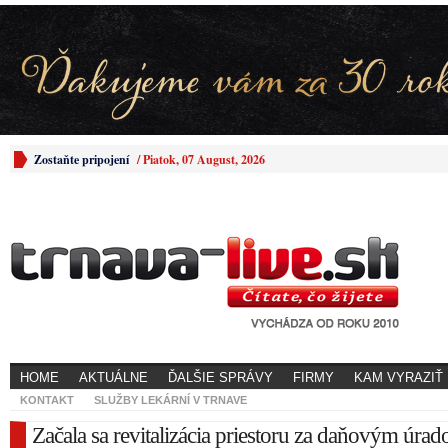
Zostaňte pripojení
/
Piatok, 07 August, 2026
HOME
AKTUÁLNE
ĎALŠIE SPRÁVY
FIRMY
KAM VYRAZIŤ
KONTAKT
SLUŽBY LEKÁRNÍ V TRNAVE
Začala sa revitalizácia priestoru za daňovým úra