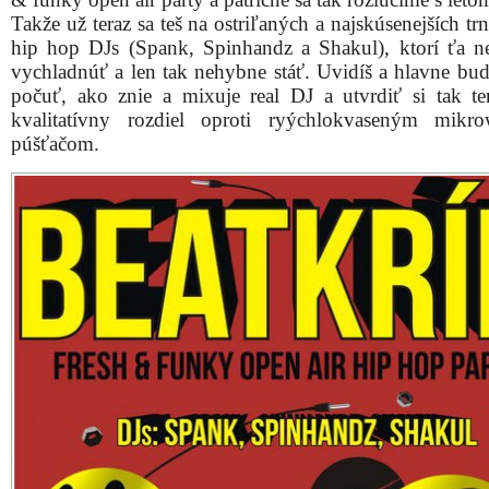
Takže už teraz sa teš na ostriľaných a najskúsenejších t
hip hop DJs (Spank, Spinhandz a Shakul), ktorí ťa n
vychladnúť a len tak nehybne stáť. Uvidíš a hlavne bu
počuť, ako znie a mixuje real DJ a utvrdiť si tak t
kvalitatívny rozdiel oproti ryýchlokvaseným mikr
púšťačom.