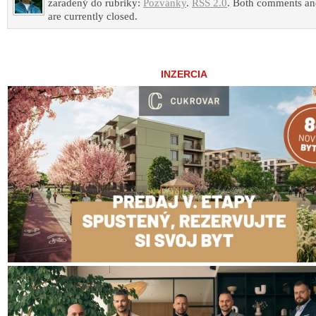
zaradený do rubriky:
Pozvánky
.
RSS 2.0
. Both comments an
are currently closed.
INZERCIA