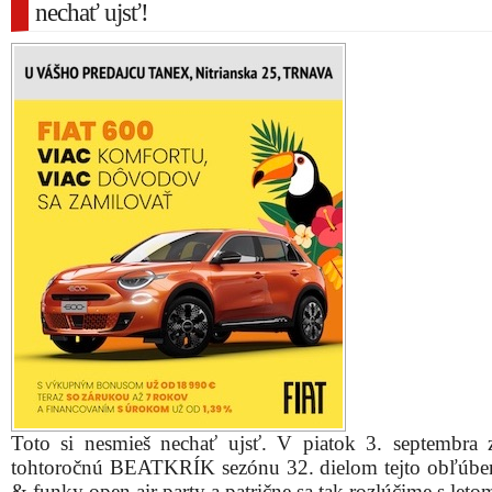
nechať ujsť!
Toto si nesmieš nechať ujsť. V piatok 3. septembra 
tohtoročnú BEATKRÍK sezónu 32. dielom tejto obľúben
& funky open air party a patrične sa tak rozlúčime s let