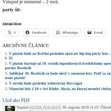
Vstupné je nemenné – 2 eurá.
party šit:
Zdieľajte článok:
X
Facebook
WhatsApp
E-mail
ARCHÍVNE ČLÁNKY:
V piatok bude na Kríčku posledná open air hip hop párty leta 
č. 35
V piatok štartuje už 10. ročník legendárnych fresh&funky open
parties Beatkrík
Jubilejný 30. Beatkrík sa bude niesť v znamení leta. Príď sa z
tento piatok!
V stredu bude posledný tohtoročný Bercajgel
Vianočné bíty č.10 v Art Klube. Akcia, na ktorej nesmieš chýba
Ulož ako PDF
Napísal
PATRIK POKORNÝ
30. augusta 2010 11:37. Článok