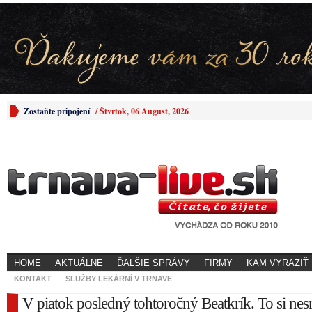
Zostaňte pripojení
/
Štvrtok, 06 August, 2026
HOME
AKTUÁLNE
ĎALŠIE SPRÁVY
FIRMY
KAM VYRAZIŤ
KONTAKT
SLUŽBY LEKÁRNÍ V TRNAVE
V piatok posledný tohtoročný Beatkrík. To si nes