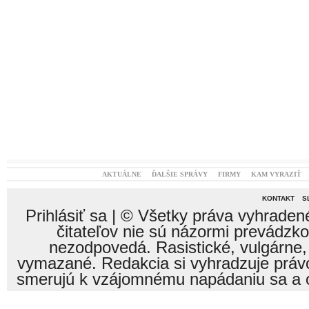
AKTUÁLNE
ĎALŠIE SPRÁVY
FIRMY
KAM VYRAZIŤ
KONTAKT
S
Prihlásiť sa
| © Všetky práva vyhraden
čitateľov nie sú názormi prevádzk
nezodpovedá. Rasistické, vulgárne,
vymazané. Redakcia si vyhradzuje právo
smerujú k vzájomnému napádaniu sa a o