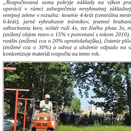
„Rozpočtovaná suma pokryje náklady na výkon pra
operácií v rámci zabezpečenia nevyhnutnej základne
verejnej zelene v rozsahu: kosenie 4-krát (centrálna mes
6-krát), jarné vyhrabanie trávnikov, jesenné hrabanie
odburinenia krov, solitér ruží 4x, rez živého plota 3x, r
(znížený objem rezov o 15% v porovnaní s rokom 2010), 
rastlín (znížená cca o 20% oprotivlaňajšku), čistenie plô
(znížené cca o 30%) a odvoz a uloženie odpadu na s
konkretizuje materiál rozpočtu na tento rok.