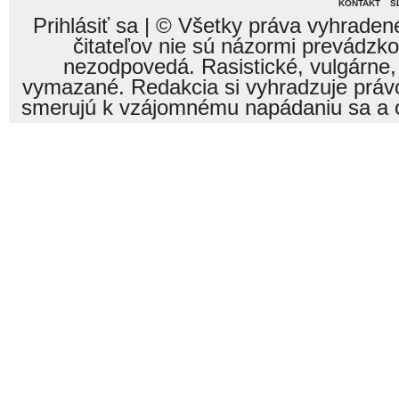
KONTAKT
S
Prihlásiť sa
| © Všetky práva vyhraden
čitateľov nie sú názormi prevádzk
nezodpovedá. Rasistické, vulgárne,
vymazané. Redakcia si vyhradzuje právo
smerujú k vzájomnému napádaniu sa a o