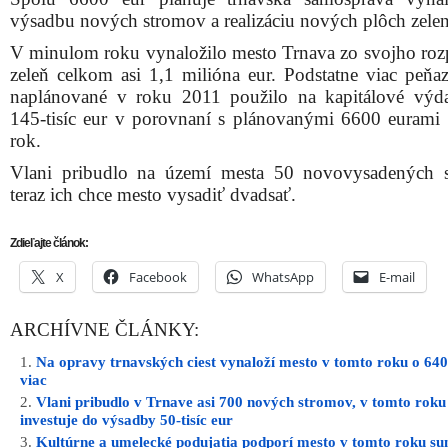
výsadbu nových stromov a realizáciu nových plôch zelen
V minulom roku vynaložilo mesto Trnava zo svojho roz
zeleň celkom asi 1,1 milióna eur. Podstatne viac peňaz
naplánované v roku 2011 použilo na kapitálové výd
145-tisíc eur v porovnaní s plánovanými 6600 eurami 
rok.
Vlani pribudlo na území mesta 50 novovysadených 
teraz ich chce mesto vysadiť dvadsať.
Zdieľajte článok:
X
Facebook
WhatsApp
E-mail
ARCHÍVNE ČLÁNKY:
Na opravy trnavských ciest vynaloží mesto v tomto roku o 640-
viac
Vlani pribudlo v Trnave asi 700 nových stromov, v tomto roku
investuje do výsadby 50-tisíc eur
Kultúrne a umelecké podujatia podporí mesto v tomto roku s