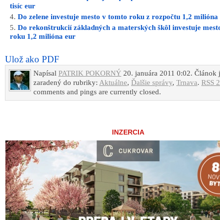
tisíc eur
Do zelene investuje mesto v tomto roku z rozpočtu 1,2 milióna
Do rekonštrukcií základných a materských škôl investuje mest
roku 1,2 milióna eur
Ulož ako PDF
Napísal
PATRIK POKORNÝ
20. januára 2011 0:02. Článok 
zaradený do rubriky:
Aktuálne
,
Ďalšie správy
,
Trnava
.
RSS 2
comments and pings are currently closed.
INZERCIA