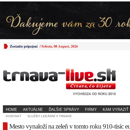
Zostaňte pripojení
/
Sobota, 08 August, 2026
HOME
AKTUÁLNE
ĎALŠIE SPRÁVY
FIRMY
KAM VYRAZIŤ
KONTAKT
SLUŽBY LEKÁRNÍ V TRNAVE
Mesto vynaloží na zeleň v tomto roku 910-tisíc e