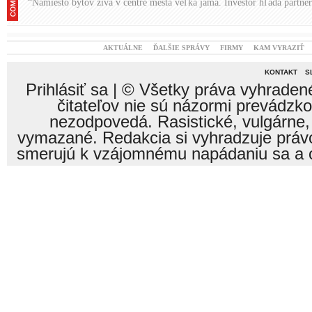
“Namiesto bytov zíva v centre mesta veľká jama. Investor hľadá partne
AKTUÁLNE
ĎALŠIE SPRÁVY
FIRMY
KAM VYRAZIŤ
KONTAKT
S
Prihlásiť sa
| © Všetky práva vyhraden
čitateľov nie sú názormi prevádzk
nezodpovedá. Rasistické, vulgárne,
vymazané. Redakcia si vyhradzuje právo
smerujú k vzájomnému napádaniu sa a o