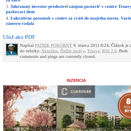
za euro
Súkromný investor predostrel záujem postaviť v centre Trnav
parkovací dom
Lukratívny pozemok v centre sa vráti do majetku mesta. Varie
zámeru vzdala
Ulož ako PDF
Napísal
PATRIK POKORNÝ
9. marca 2011 8:24. Článok je 
do rubriky:
Aktuálne
,
Ďalšie správy
,
Trnava
.
RSS 2.0
. Both
comments and pings are currently closed.
INZERCIA