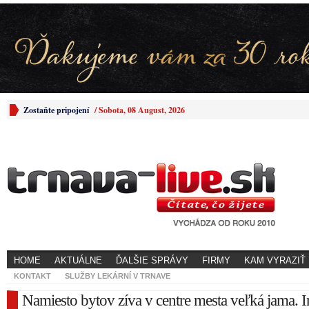
Zostaňte pripojení
/
Sobota, 08 August, 2026
HOME
AKTUÁLNE
ĎALŠIE SPRÁVY
FIRMY
KAM VYRAZIŤ
KONTAKT
SLUŽBY LEKÁRNÍ V TRNAVE
Namiesto bytov zíva v centre mesta veľká jama. I