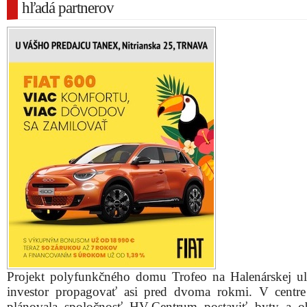
hľadá partnerov
Projekt polyfunkčného domu Trofeo na Halenárskej uli
investor propagovať asi pred dvoma rokmi. V centr
plánovala spoločnosť HV-Centrum postaviť byty a 