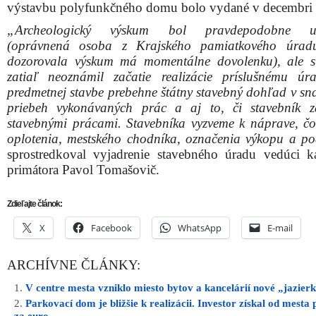
výstavbu polyfunkčného domu bolo vydané v decembri
„Archeologický výskum bol pravdepodobne u
(oprávnená osoba z Krajského pamiatkového úradu
dozorovala výskum má momentálne dovolenku), ale s
zatiaľ neoznámil začatie realizácie príslušnému ú
predmetnej stavbe prebehne štátny stavebný dohľad v sna
priebeh vykonávaných prác a aj to, či stavebník 
stavebnými prácami. Stavebníka vyzveme k náprave, čo
oplotenia, mestského chodníka, označenia výkopu a p
sprostredkoval vyjadrenie stavebného úradu vedúci ka
primátora Pavol Tomašovič.
Zdieľajte článok:
X
Facebook
WhatsApp
E-mail
ARCHÍVNE ČLÁNKY:
V centre mesta vzniklo miesto bytov a kancelárií nové „jazier
Parkovací dom je bližšie k realizácii. Investor získal od mest