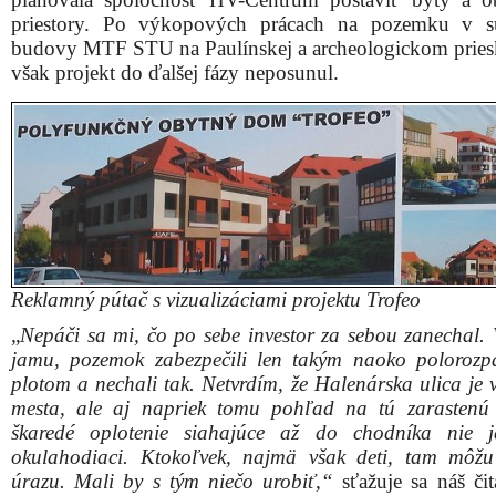
priestory. Po výkopových prácach na pozemku v su
budovy MTF STU na Paulínskej a archeologickom prie
však projekt do ďalšej fázy neposunul.
Reklamný pútač s vizualizáciami projektu Trofeo
„
Nepáči sa mi, čo po sebe investor za sebou zanechal. 
jamu, pozemok zabezpečili len takým naoko poloroz
plotom a nechali tak. Netvrdím, že Halenárska ulica je 
mesta, ale aj napriek tomu pohľad na tú zarasten
škaredé oplotenie siahajúce až do chodníka nie j
okulahodiaci. Ktokoľvek, najmä však deti, tam môžu
úrazu. Mali by s tým niečo urobiť,“
sťažuje sa náš čit