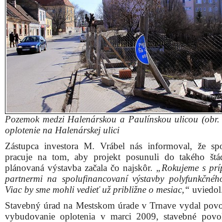
Pozemok medzi Halenárskou a Paulínskou ulicou (obr. 
oplotenie na Halenárskej ulici
Zástupca investora M. Vrábel nás informoval, že sp
pracuje na tom, aby projekt posunuli do takého štá
plánovaná výstavba začala čo najskôr.
„Rokujeme s prí
partnermi na spolufinancovaní výstavby polyfunkčné
Viac by sme mohli vedieť už približne o mesiac,“
uviedol
Stavebný úrad na Mestskom úrade v Trnave vydal povo
vybudovanie oplotenia v marci 2009, stavebné povo