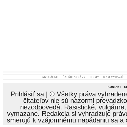
AKTUÁLNE
ĎALŠIE SPRÁVY
FIRMY
KAM VYRAZIŤ
KONTAKT
S
Prihlásiť sa
| © Všetky práva vyhraden
čitateľov nie sú názormi prevádzk
nezodpovedá. Rasistické, vulgárne,
vymazané. Redakcia si vyhradzuje právo
smerujú k vzájomnému napádaniu sa a o