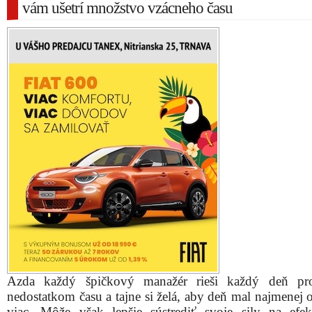
vám ušetrí množstvo vzácneho času
Azda každý špičkový manažér rieši každý deň pr
nedostatkom času a tajne si želá, aby deň mal najmenej 
viac. Môže však lepšie sústrediť svoje sily na efekt