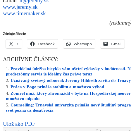
e-mail:
tt@jeremy.sk
www.jeremy.sk
www.timemaker.sk
(reklamný
Zdieľajte článok:
X
Facebook
WhatsApp
E-mail
ARCHÍVNE ČLÁNKY:
Pravidelná údržba bicykla vám ušetrí výdavky v budúcnosti. 
predsezónny servis je ideálny čas práve teraz
Uznávaný svetový odborník Jeremy Hildreth zavíta do Trnavy
Práca v Boge prináša stabilitu a množstvo výhod
Zomrel muž, ktorý zhromaždil v byte na Hospodárskej neuver
množstvo odpadu
Counselling: Trnavská univerzita prináša nový študijný progra
svet pozná už desaťročia
Ulož ako PDF