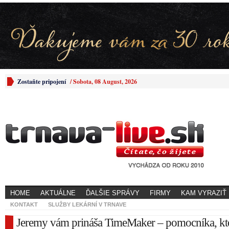
Zostaňte pripojení
/
Sobota, 08 August, 2026
HOME
AKTUÁLNE
ĎALŠIE SPRÁVY
FIRMY
KAM VYRAZIŤ
KONTAKT
SLUŽBY LEKÁRNÍ V TRNAVE
Jeremy vám prináša TimeMaker – pomocníka, kt