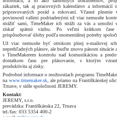
informácií, a to ako samotných dokumentov, proj
zákaziek, tak aj pracovných kalendárov a informácií
pripravovaných porád a rokovaní. Včasné plnenie 
povinností vašimi podriadenými už viac nemusíte kontr
strážiť sami, TimeMaker ich stráži za vás a umožní 
získať spätnú väzbu. Po veľmi krátkom čase
prispôsobovať úlohy podľa momentálnej potreby spoločn
Už viac nemusíte byť otrokom plnej e-mailovej sc
neprehľadných plánov, ale buďte znovu pánom situácie a 
s TimeMakerem kontrolu nad komunikáciou a predo
dostatkom času pre plánovanie, s ktorým vzrast
produktivita aj zisky.
Podrobné informace o možnostiach programu TimeMaker
na
www.timemaker.sk
, ale priamo na Františkánskej ulic
Trnave, v sídle spoločnosti JEREMY.
Kontakt
:
JEREMY, s.r.o.
prevádzka: Františkánska 22, Trnava
tel./fax: 033 5354 400-2