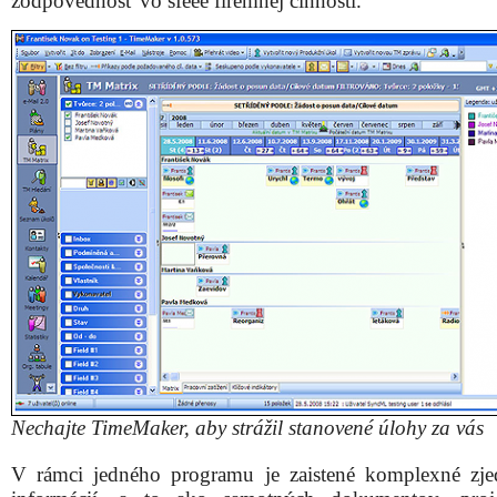
zodpovednosť vo sféee firemnej činnosti.
Nechajte TimeMaker, aby strážil stanovené úlohy za vás
V rámci jedného programu je zaistené komplexné zje