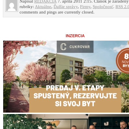
Napísal
REDAKCIA
7. apríla 2011 2:15. Článok je zaradený
rubriky:
Aktuálne
,
Ďalšie správy
,
Firmy
,
Spoločnosť
.
RSS 2.
comments and pings are currently closed.
INZERCIA