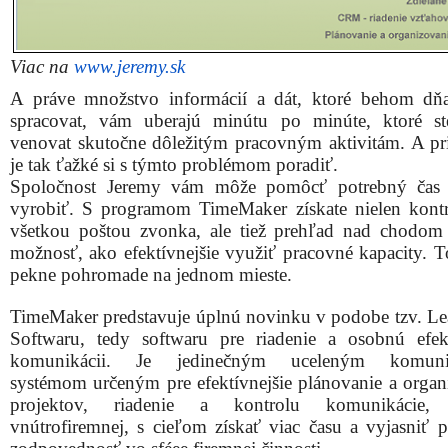
Viac na
www.jeremy.sk
A práve množstvo informácií a dát, ktoré behom dň
spracovat, vám uberajú minútu po minúte, ktoré s
venovat skutočne dôležitým pracovným aktivitám. A pr
je tak ťažké si s týmto problémom poradiť.
Spoločnost Jeremy vám môže pomôcť potrebný čas 
vyrobiť. S programom TimeMaker získate nielen kont
všetkou poštou zvonka, ale tiež prehľad nad chodom
možnosť, ako efektívnejšie využiť pracovné kapacity. T
pekne pohromade na jednom mieste.
TimeMaker predstavuje úplnú novinku v podobe tzv. Le
Softwaru, tedy softwaru pre riadenie a osobnú efek
komunikácii. Je jedinečným uceleným komun
systémom určeným pre efektívnejšie plánovanie a organ
projektov, riadenie a kontrolu komunikácie, 
vnútrofiremnej, s cieľom získať viac času a vyjasniť pr