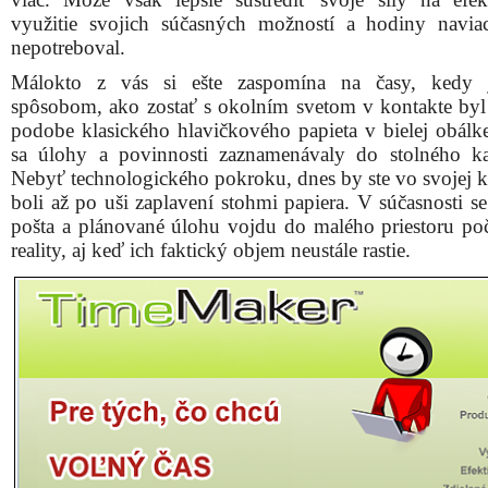
využitie svojich súčasných možností a hodiny navi
nepotreboval.
Málokto z vás si ešte zaspomína na časy, kedy 
spôsobom, ako zostať s okolním svetom v kontakte byl
podobe klasického hlavičkového papieta v bielej obálk
sa úlohy a povinnosti zaznamenávaly do stolného ka
Nebyť technologického pokroku, dnes by ste vo svojej ka
boli až po uši zaplavení stohmi papiera. V súčasnosti s
pošta a plánované úlohu vojdu do malého priestoru poč
reality, aj keď ich faktický objem neustále rastie.