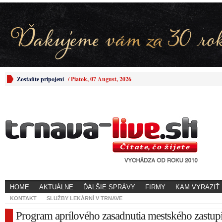
Zostaňte pripojení
/
Piatok, 07 August, 2026
HOME
AKTUÁLNE
ĎALŠIE SPRÁVY
FIRMY
KAM VYRAZIŤ
KONTAKT
SLUŽBY LEKÁRNÍ V TRNAVE
Program aprílového zasadnutia mestského zastupi