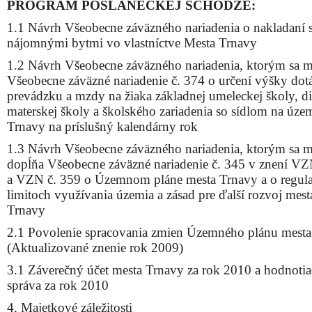
PROGRAM POSLANECKEJ SCHÔDZE:
1.1 Návrh Všeobecne záväzného nariadenia o nakladaní 
nájomnými bytmi vo vlastníctve Mesta Trnavy
1.2 Návrh Všeobecne záväzného nariadenia, ktorým sa 
Všeobecne záväzné nariadenie č. 374 o určení výšky dotá
prevádzku a mzdy na žiaka základnej umeleckej školy, d
materskej školy a školského zariadenia so sídlom na úze
Trnavy na príslušný kalendárny rok
1.3 Návrh Všeobecne záväzného nariadenia, ktorým sa m
dopĺňa Všeobecne záväzné nariadenie č. 345 v znení VZ
a VZN č. 359 o Územnom pláne mesta Trnavy a o regula
limitoch využívania územia a zásad pre ďalší rozvoj mest
Trnavy
2.1 Povolenie spracovania zmien Územného plánu mest
(Aktualizované znenie rok 2009)
3.1 Záverečný účet mesta Trnavy za rok 2010 a hodnotia
správa za rok 2010
4. Majetkové záležitosti