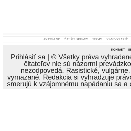
AKTUÁLNE
ĎALŠIE SPRÁVY
FIRMY
KAM VYRAZIŤ
KONTAKT
S
Prihlásiť sa
| © Všetky práva vyhraden
čitateľov nie sú názormi prevádzk
nezodpovedá. Rasistické, vulgárne,
vymazané. Redakcia si vyhradzuje právo
smerujú k vzájomnému napádaniu sa a o