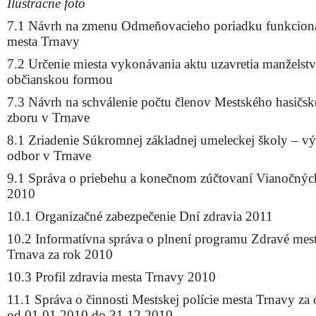
Ilustračné foto
7.1 Návrh na zmenu Odmeňovacieho poriadku funkcion
mesta Trnavy
7.2 Určenie miesta vykonávania aktu uzavretia manželst
občianskou formou
7.3 Návrh na schválenie počtu členov Mestského hasičs
zboru v Trnave
8.1 Zriadenie Súkromnej základnej umeleckej školy – v
odbor v Trnave
9.1 Správa o priebehu a konečnom zúčtovaní Vianočnýc
2010
10.1 Organizačné zabezpečenie Dní zdravia 2011
10.2 Informatívna správa o plnení programu Zdravé mes
Trnava za rok 2010
10.3 Profil zdravia mesta Trnavy 2010
11.1 Správa o činnosti Mestskej polície mesta Trnavy za
od 01.01.2010 do 31.12.2010