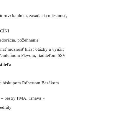
torov: kaplnka, zasadacia miestnosť,
UCÍNI
 adorácia, požehnanie
 mať možnosť klásť otázky a využiť
endelínom Plevom, riaditeľom SSV
titeľa
arcibiskupom Róbertom Bezákom
 – Sestry FMA, Trnava »
edrály