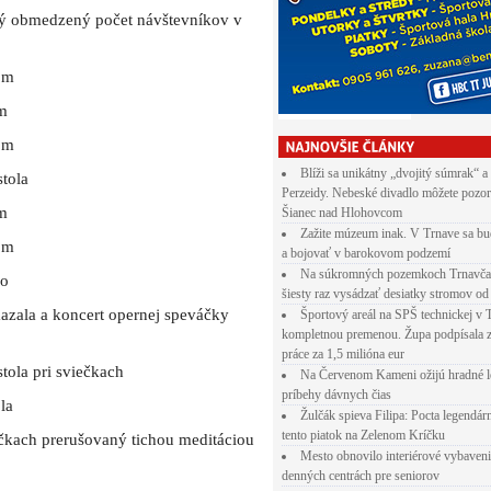
ný obmedzený počet návštevníkov v
om
om
om
Blíži sa unikátny „dvojitý súmrak“ a
tola
Perzeidy. Nebeské divadlo môžete pozor
om
Šianec nad Hlohovcom
Zažite múzeum inak. V Trnave sa bu
om
a bojovať v barokovom podzemí
Na súkromných pozemkoch Trnavča
ho
šiesty raz vysádzať desiatky stromov od
azala a koncert opernej speváčky
Športový areál na SPŠ technickej v 
kompletnou premenou. Župa podpísala 
práce za 1,5 milióna eur
ola pri sviečkach
Na Červenom Kameni ožijú hradné l
príbehy dávnych čias
la
Žulčák spieva Filipa: Pocta legendá
tento piatok na Zelenom Kríčku
ečkach prerušovaný tichou meditáciou
Mesto obnovilo interiérové vybaven
denných centrách pre seniorov