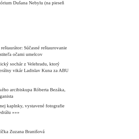
tórium Dušana Nebylu (na pieseň
 reštaurátor: Súčasné reštaurovanie
rstiteľa očami umelcov
ický sochár z Velehradu, ktorý
enerálny vikár Ladislav Kuna za ABU
kého arcibiskupa Róberta Bezáka,
ganista
tnej kaplnky, vystavené fotografie
edrálu »»»
arníčka Zuzana Branišová