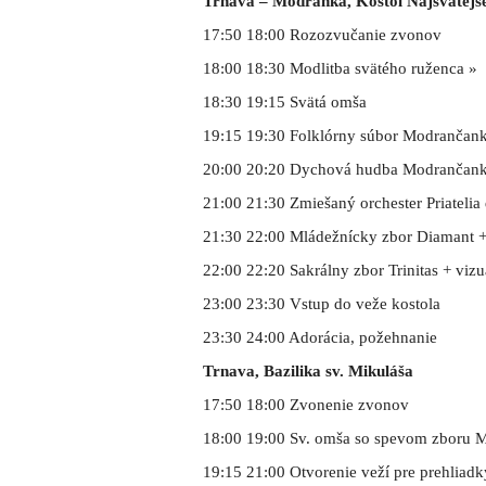
Trnava – Modranka, Kostol Najsvätejše
17:50 18:00 Rozozvučanie zvonov
18:00 18:30 Modlitba svätého ruženca »
18:30 19:15 Svätá omša
19:15 19:30 Folklórny súbor Modrančanka
20:00 20:20 Dychová hudba Modrančanka
21:00 21:30 Zmiešaný orchester Priatelia
21:30 22:00 Mládežnícky zbor Diamant + 
22:00 22:20 Sakrálny zbor Trinitas + vizu
23:00 23:30 Vstup do veže kostola
23:30 24:00 Adorácia, požehnanie
Trnava, Bazilika sv. Mikuláša
17:50 18:00 Zvonenie zvonov
18:00 19:00 Sv. omša so spevom zboru 
19:15 21:00 Otvorenie veží pre prehliadk