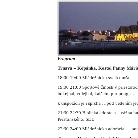
Program
Trnava – Kopánka, Kostol Panny Mári
18:00 19:00 Mládežnícka svätá omša
19:00 21:00 Športové činosti v priestoroc
hokejbal, volejbal, kalčeto, pin-pong,…
k dispozícii je i sprcha …pod vedením j
21:30 22:30 Biblická adorácia – vážna 
Piešťanského, SDB
22:30 24:00 Mládežnícka adorácia … po