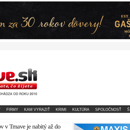
Y
FIRMY
KAM VYRAZIŤ
KRIMI
KULTÚRA
SPOLOČNOSŤ
Š
v v Trnave je nabitý až do