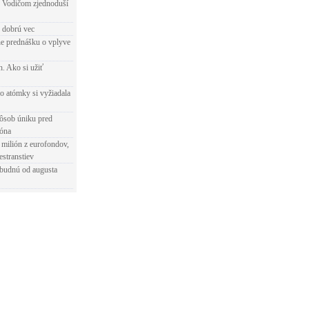
 Vodičom zjednoduší
e dobrú vec
e prednášku o vplyve
h. Ako si užiť
o atómky si vyžiadala
ôsob úniku pred
ióna
 milión z eurofondov,
estranstiev
ibudnú od augusta