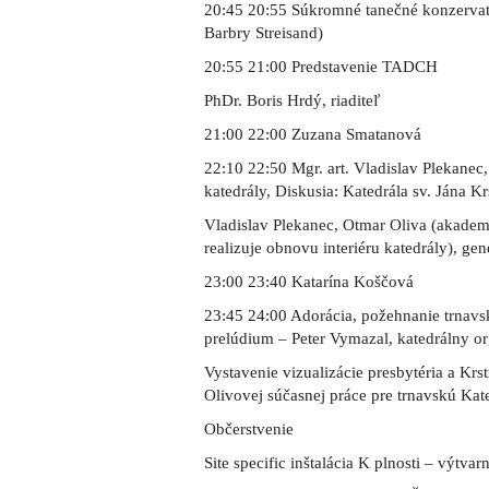
20:45 20:55 Súkromné tanečné konzerva
Barbry Streisand)
20:55 21:00 Predstavenie TADCH
PhDr. Boris Hrdý, riaditeľ
21:00 22:00 Zuzana Smatanová
22:10 22:50 Mgr. art. Vladislav Plekanec,
katedrály, Diskusia: Katedrála sv. Jána K
Vladislav Plekanec, Otmar Oliva (akadem
realizuje obnovu interiéru katedrály), g
23:00 23:40 Katarína Koščová
23:45 24:00 Adorácia, požehnanie trnavs
prelúdium – Peter Vymazal, katedrálny or
Vystavenie vizualizácie presbytéria a Krs
Olivovej súčasnej práce pre trnavskú Kat
Občerstvenie
Site specific inštalácia K plnosti – výtv