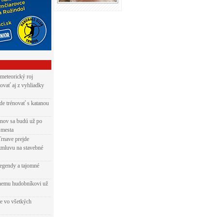
 meteorický roj
ovať aj z vyhliadky
de trénovať s katanou
nov sa budú už po
 mesta
Trnave prejde
zmluvu na stavebné
egendy a tajomné
rnemu hudobníkovi už
ie vo všetkých