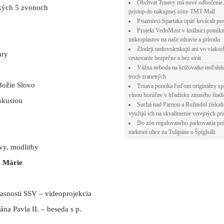
Obchvat Trnavy má nové odbočenie.
kých 5 zvonoch
prístup do nákupnej zóny TMT Mall
Priaznivci Spartaka opäť krvácali pr
Projekt VedoMost v knižnici ponúkn
mikroplastov na naše zdravie a prírodu
Zlodeji nedovolenkujú ani vo vlakoc
ary
cestovanie bezpečne a bez strát
Vážna nehoda na križovatke neďalek
troch zranených
Božie Slovo
Trnava ponúka ľuďom originálny sp
vlnou horúčav v hľadisku zimného štad
skusiou
Suchá nad Parnou a Ružindol získali
využijú ich na skvalitnenie verejných pri
Do zón regulovaného parkovania pr
niektoré ulice na Tulipáne a Špíglsáli
vy, modlitby
y Márie
časnosti SSV – videoprojekcia
ána Pavla II. – beseda s p.