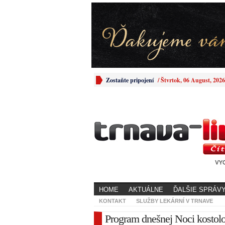
Zostaňte pripojení
/
Štvrtok, 06 August, 2026
HOME
AKTUÁLNE
ĎALŠIE SPRÁV
KONTAKT
SLUŽBY LEKÁRNÍ V TRNAVE
Program dnešnej Noci kostolo