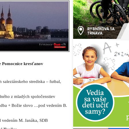
e Pomocnice kresťanov
h saleziánskeho strediska – futbal,
edného z mladých spoločenstiev
hudba + Božie slovo …pod vedením B.
d vedením M. Janáka, SDB