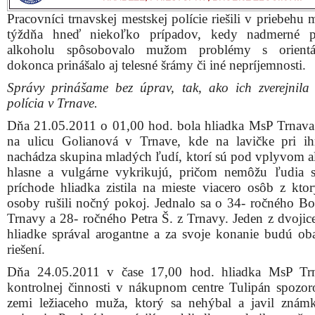
Pracovníci trnavskej mestskej polície riešili v priebehu
týždňa hneď niekoľko prípadov, kedy nadmerné po
alkoholu spôsobovalo mužom problémy s orientá
dokonca prinášalo aj telesné šrámy či iné nepríjemnosti.
Správy prinášame bez úprav, tak, ako ich zverejnila
polícia v Trnave.
Dňa 21.05.2011 o 01,00 hod. bola hliadka MsP Trnava
na ulicu Golianová v Trnave, kde na lavičke pri ih
nachádza skupina mladých ľudí, ktorí sú pod vplyvom a
hlasne a vulgárne vykrikujú, pričom nemôžu ľudia 
príchode hliadka zistila na mieste viacero osôb z kto
osoby rušili nočný pokoj. Jednalo sa o 34- ročného Bor
Trnavy a 28- ročného Petra Š. z Trnavy. Jeden z dvojice
hliadke správal arogantne a za svoje konanie budú oba
riešení.
Dňa 24.05.2011 v čase 17,00 hod. hliadka MsP Trn
kontrolnej činnosti v nákupnom centre Tulipán spozor
zemi ležiaceho muža, ktorý sa nehýbal a javil známk