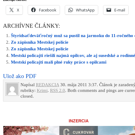
X
Facebook
WhatsApp
E-mail
ARCHÍVNE ČLÁNKY:
Štyridsaťdeväťročný muž sa pustil na jarmoku do 11-ročného 
Zo zápisníka Mestskej polície
Zo zápisníka Mestskej polície
Mestskí policajti riešili najmä opilcov, ale aj susedské a rodinn
Mestskí policajti mali plné ruky práce s opilcami
Ulož ako PDF
Napísal
REDAKCIA
30. mája 2011 3:37. Článok je zaraden
rubriky:
Krimi
.
RSS 2.0
. Both comments and pings are curre
closed.
INZERCIA