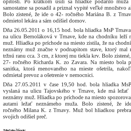
opitosti. Po krátkom úsilí sa hliadke podarilo muža 
samostatne sa posadil a priznal vypité veľké množstvo a
Bolo zistené, že ide o 42- ročného Mariána B. z Trnav
odmietol lekára a sám odišiel domov.
Dňa 26.05.2011 o 16,15 hod. bola hliadka MsP Trnava
na ulicu Bernoláková v Trnave, kde na chodníku leží
muž. Hliadka po príchode na miesto zistila, že na chodn
neznámy muž značne v podnapitom stave, ktorý mal 
tržnú ranu cca. 3 cm, z ktorej mu tiekla krv. Bolo zistené,
27- ročného Richarda K. zo Zavara. Na miesto bola p
sanitka, ktorá menovaného na mieste ošetrila, nak
odmietal prevoz a ošetrenie v nemocnici.
Dňa 27.05.2011 v čase 19,50 hod. bola hliadka Ms
vyslaná na ulicu Tajovského v Trnave, kde má ležať
neznámy muž. Hliadka po príchode na miesto spozorova
autami ležať neznámeho muža. Bolo zistené, že id
ročného Milana K. z Trnavy. Muž bol hliadkou prebr
svojich odišiel preč.
Zdieľajte článok: