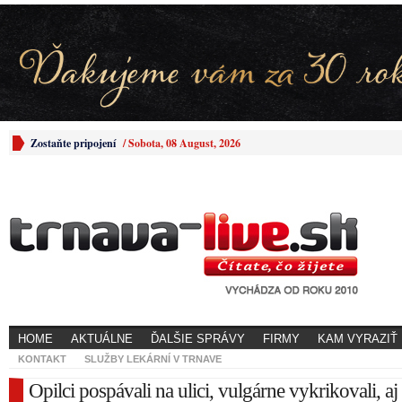
Zostaňte pripojení
/
Sobota, 08 August, 2026
HOME
AKTUÁLNE
ĎALŠIE SPRÁVY
FIRMY
KAM VYRAZIŤ
KONTAKT
SLUŽBY LEKÁRNÍ V TRNAVE
Opilci pospávali na ulici, vulgárne vykrikovali, aj 