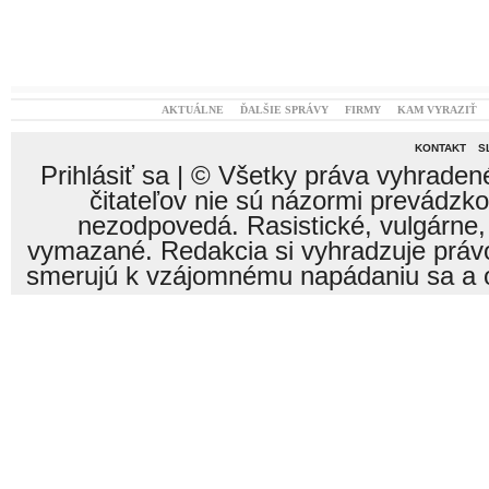
AKTUÁLNE
ĎALŠIE SPRÁVY
FIRMY
KAM VYRAZIŤ
KONTAKT
S
Prihlásiť sa
| © Všetky práva vyhraden
čitateľov nie sú názormi prevádzk
nezodpovedá. Rasistické, vulgárne,
vymazané. Redakcia si vyhradzuje právo
smerujú k vzájomnému napádaniu sa a o